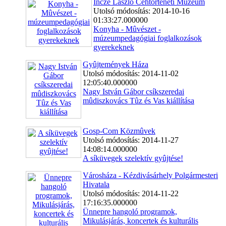
Incze László Céhtörténeti Múzeum
Utolsó módosítás: 2014-10-16
01:33:27.000000
Konyha - Mûvészet -
múzeumpedagógiai foglalkozások
gyerekeknek
Gyûjtemények Háza
Utolsó módosítás: 2014-11-02
12:05:40.000000
Nagy István Gábor csíkszeredai
mûdiszkovács Tûz és Vas kiállítása
Gosp-Com Közmûvek
Utolsó módosítás: 2014-11-27
14:08:14.000000
A síküvegek szelektív gyûjtése!
Városháza - Kézdivásárhely Polgármesteri
Hivatala
Utolsó módosítás: 2014-11-22
17:16:35.000000
Ünnepre hangoló programok,
Mikulásjárás, koncertek és kulturális