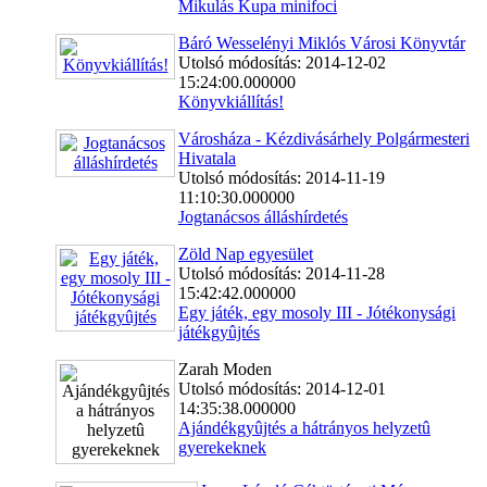
Mikulás Kupa minifoci
Báró Wesselényi Miklós Városi Könyvtár
Utolsó módosítás: 2014-12-02
15:24:00.000000
Könyvkiállítás!
Városháza - Kézdivásárhely Polgármesteri
Hivatala
Utolsó módosítás: 2014-11-19
11:10:30.000000
Jogtanácsos álláshírdetés
Zöld Nap egyesület
Utolsó módosítás: 2014-11-28
15:42:42.000000
Egy játék, egy mosoly III - Jótékonysági
játékgyûjtés
Zarah Moden
Utolsó módosítás: 2014-12-01
14:35:38.000000
Ajándékgyûjtés a hátrányos helyzetû
gyerekeknek