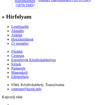
» Hírfolyam
Legfrissebb
Aktuális
Ajánlat
Hozzászólások
Új esemény
Főoldal
Centrum
Események Kézdivásárhelyen
Képek
Partnerek
Magunkról
Elérhetőség
Főtér, Kézdivásárhely, Transylvania
centrum@kezdi.info
Kapcsolj ránk