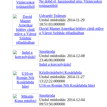
Ne dobd el, hasznosítsd újra: Virágcsokor
tojástartóból
Udvartér Teátrum
Utolsó módosítás: 2014-11-29
18:51:03.000000
David Mamet Amerikai bölény címû mûve
a Városi Színház elõadásában
Sportiroda
Utolsó módosítás: 2014-12-08
23:46:00.000000
Indul a korcsolyázás!
Kézdivásárhelyi Kosárlabda
Utolsó módosítás: 2014-11-27
13:22:22.000000
U16-os Román Nõi Kosárlabda hírei
Sportiroda
Utolsó módosítás: 2014-12-04
09:53:50.000000