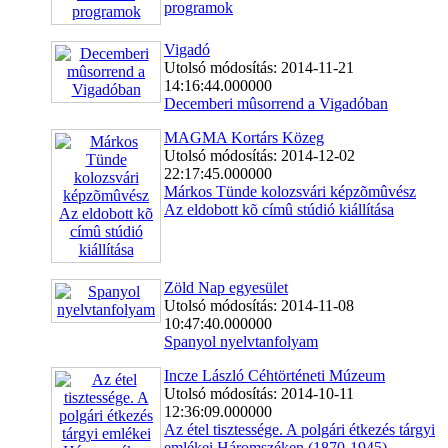
programok
Vigadó
Utolsó módosítás: 2014-11-21
14:16:44.000000
Decemberi mûsorrend a Vigadóban
MAGMA Kortárs Közeg
Utolsó módosítás: 2014-12-02
22:17:45.000000
Márkos Tünde kolozsvári képzõmûvész
Az eldobott kõ címû stúdió kiállítása
Zöld Nap egyesület
Utolsó módosítás: 2014-11-08
10:47:40.000000
Spanyol nyelvtanfolyam
Incze László Céhtörténeti Múzeum
Utolsó módosítás: 2014-10-11
12:36:09.000000
Az étel tisztessége. A polgári étkezés tárgyi
emlékei Háromszéken (1870-1945)