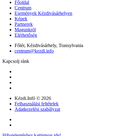
Főoldal
Centrum
Események Kézdivásárhelyen
Képek
Partnerek
Magunkról
Elérhetőség
Főtér, Kézdivásárhely, Transylvania
centrum@kezdi.info
Kapcsolj ránk
Kézdi.Infó © 2026
Felhasználási feltételek
Adatkezelési szabályzat
Hibajelentéshez kattintson ide!