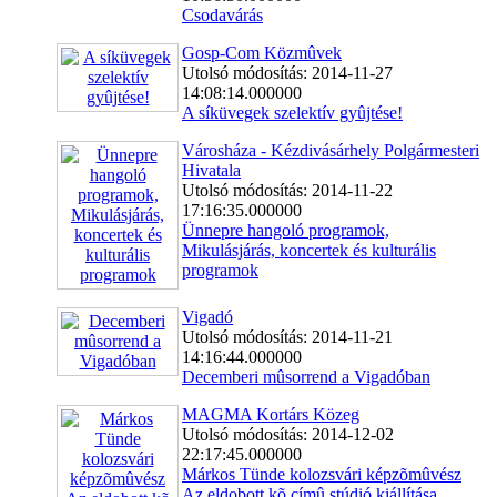
Csodavárás
Gosp-Com Közmûvek
Utolsó módosítás: 2014-11-27
14:08:14.000000
A síküvegek szelektív gyûjtése!
Városháza - Kézdivásárhely Polgármesteri
Hivatala
Utolsó módosítás: 2014-11-22
17:16:35.000000
Ünnepre hangoló programok,
Mikulásjárás, koncertek és kulturális
programok
Vigadó
Utolsó módosítás: 2014-11-21
14:16:44.000000
Decemberi mûsorrend a Vigadóban
MAGMA Kortárs Közeg
Utolsó módosítás: 2014-12-02
22:17:45.000000
Márkos Tünde kolozsvári képzõmûvész
Az eldobott kõ címû stúdió kiállítása