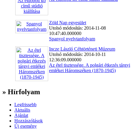
Zöld Nap egyesület
Utolsó módosítás: 2014-11-08
10:47:40.000000
Spanyol nyelvtanfolyam
Incze László Céhtörténeti Múzeum
Utolsó módosítás: 2014-10-11
12:36:09.000000
Az étel tisztessége. A polgári étkezés tárgyi
emlékei Háromszéken (1870-1945)
» Hírfolyam
Legfrissebb
Aktuális
Ajánlat
Hozzászólások
Új esemény