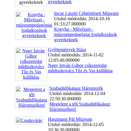
gyerekeknek
Incze László Céhtörténeti Múzeum
Utolsó módosítás: 2014-10-16
01:33:27.000000
Konyha - Mûvészet -
múzeumpedagógiai foglalkozások
gyerekeknek
Gyûjtemények Háza
Utolsó módosítás: 2014-11-02
12:05:40.000000
Nagy István Gábor csíkszeredai
mûdiszkovács Tûz és Vas kiállítása
Szabadidõkalauz Háromszék
Utolsó módosítás: 2014-12-04
22:50:30.000000
Megjelent a téli Szabadidõkalauz
Háromszéken!
Haszmann Pál Múzeum
Utolsó módosítás: 2014-12-05
10:36:30.000000