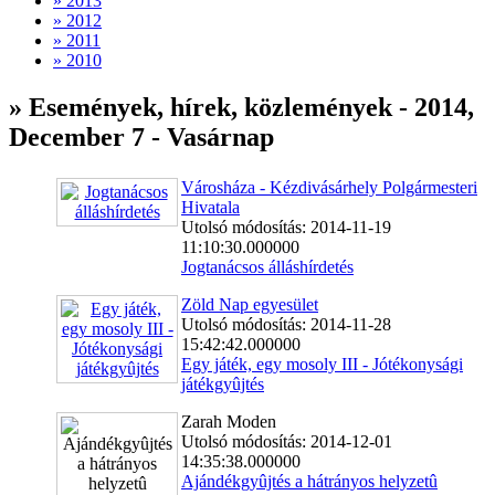
» 2013
» 2012
» 2011
» 2010
» Események, hírek, közlemények - 2014,
December 7 - Vasárnap
Városháza - Kézdivásárhely Polgármesteri
Hivatala
Utolsó módosítás: 2014-11-19
11:10:30.000000
Jogtanácsos álláshírdetés
Zöld Nap egyesület
Utolsó módosítás: 2014-11-28
15:42:42.000000
Egy játék, egy mosoly III - Jótékonysági
játékgyûjtés
Zarah Moden
Utolsó módosítás: 2014-12-01
14:35:38.000000
Ajándékgyûjtés a hátrányos helyzetû