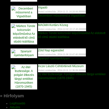
Vigadó
Utolsó módosítás: 2014-11-21 14:16:44.000000
Decemberi mûsorrend a Vigadóban
MAGMA Kortárs Közeg
Utolsó módosítás: 2014-12-02 22:17:45.000000
Márkos Tünde kolozsvári képzõmûvész Az eldobott
kõ címû stúdió kiállítása
Zöld Nap egyesület
Utolsó módosítás: 2014-11-08 10:47:40.000000
Spanyol nyelvtanfolyam
Incze László Céhtörténeti Múzeum
Utolsó módosítás: 2014-10-11 12:36:09.000000
Az étel tisztessége. A polgári étkezés tárgyi emlékei
Háromszéken (1870-1945)
» Hírfolyam
Legfrissebb
Aktuális