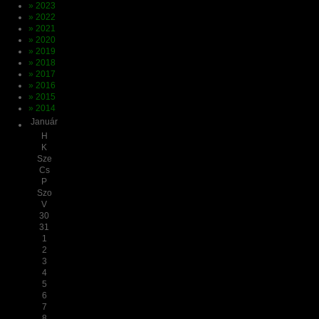
» 2023
» 2022
» 2021
» 2020
» 2019
» 2018
» 2017
» 2016
» 2015
» 2014
Január
H
K
Sze
Cs
P
Szo
V
30
31
1
2
3
4
5
6
7
8