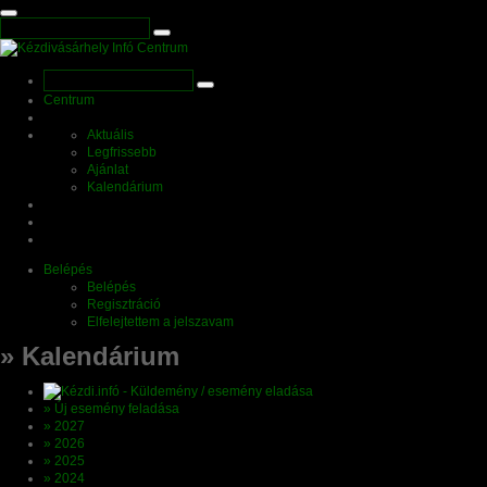
Centrum
Aktuális
Legfrissebb
Ajánlat
Kalendárium
Belépés
Belépés
Regisztráció
Elfelejtettem a jelszavam
» Kalendárium
» Új esemény feladása
» 2027
» 2026
» 2025
» 2024