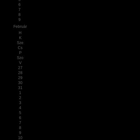
6
7
8
9
Február
H
K
Sze
Cs
P
Szo
V
27
28
29
30
31
1
2
3
4
5
6
7
8
9
10