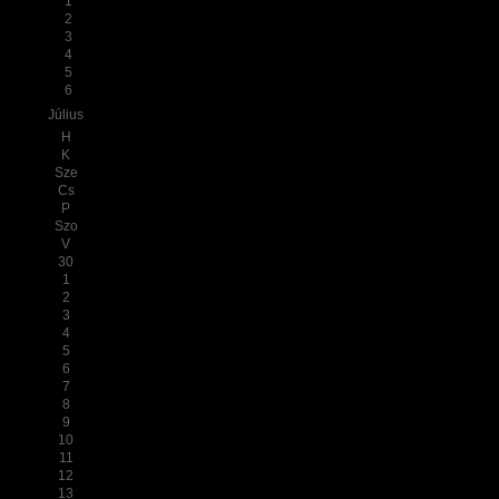
1
2
3
4
5
6
Július
H
K
Sze
Cs
P
Szo
V
30
1
2
3
4
5
6
7
8
9
10
11
12
13