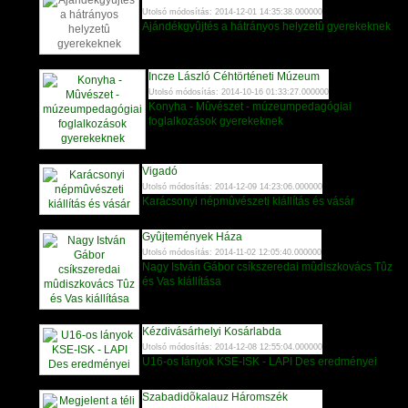
Utolsó módosítás: 2014-12-01 14:35:38.000000
Ajándékgyûjtés a hátrányos helyzetû gyerekeknek
Incze László Céhtörténeti Múzeum
Utolsó módosítás: 2014-10-16 01:33:27.000000
Konyha - Mûvészet - múzeumpedagógiai
foglalkozások gyerekeknek
Vigadó
Utolsó módosítás: 2014-12-09 14:23:06.000000
Karácsonyi népmûvészeti kiállítás és vásár
Gyûjtemények Háza
Utolsó módosítás: 2014-11-02 12:05:40.000000
Nagy István Gábor csíkszeredai mûdiszkovács Tûz
és Vas kiállítása
Kézdivásárhelyi Kosárlabda
Utolsó módosítás: 2014-12-08 12:55:04.000000
U16-os lányok KSE-ISK - LAPI Des eredményei
Szabadidõkalauz Háromszék