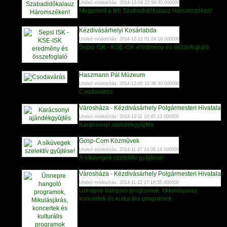
Utolsó módosítás: 2014-12-04 22:50:30.000000
Megjelent a téli Szabadidõkalauz Háromszéken!
Kézdivásárhelyi Kosárlabda
Utolsó módosítás: 2014-12-12 01:24:19.000000
Sepsi ISK - KSE-ISK eredmény és összefoglaló
Haszmann Pál Múzeum
Utolsó módosítás: 2014-12-05 10:36:30.000000
Csodavárás
Városháza - Kézdivásárhely Polgármesteri Hivatala
Utolsó módosítás: 2014-12-11 10:45:13.000000
Karácsonyi ajándékgyûjtés
Gosp-Com Közmûvek
Utolsó módosítás: 2014-11-27 14:08:14.000000
A síküvegek szelektív gyûjtése!
Városháza - Kézdivásárhely Polgármesteri Hivatala
Utolsó módosítás: 2014-11-22 17:16:35.000000
Ünnepre hangoló programok, Mikulásjárás,
koncertek és kulturális programok