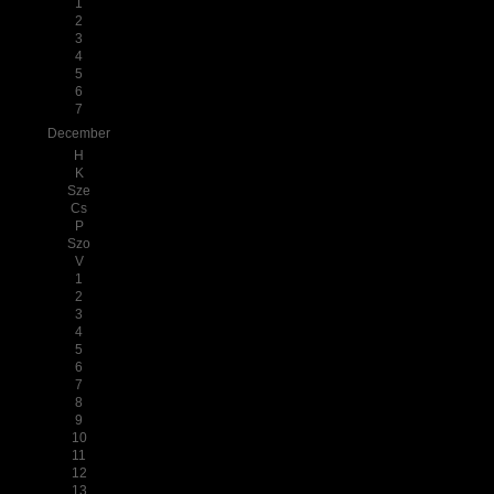
1
2
3
4
5
6
7
December
H
K
Sze
Cs
P
Szo
V
1
2
3
4
5
6
7
8
9
10
11
12
13