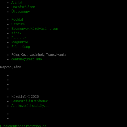
Ajánlat
Hozzászólások
Új esemény
Főoldal
Centrum
Események Kézdivásárhelyen
Képek
Partnerek
Magunkról
Elérhetőség
Főtér, Kézdivásárhely, Transylvania
centrum@kezdi.info
Kapcsolj ránk
Kézdi.Infó © 2026
Felhasználási feltételek
Adatkezelési szabályzat
Hibajelentéshez kattintson ide!