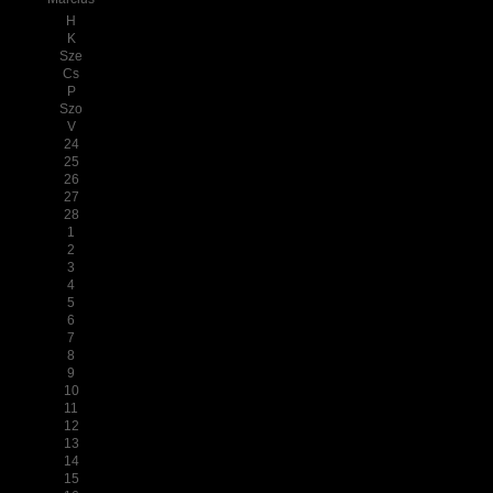
H
K
Sze
Cs
P
Szo
V
24
25
26
27
28
1
2
3
4
5
6
7
8
9
10
11
12
13
14
15