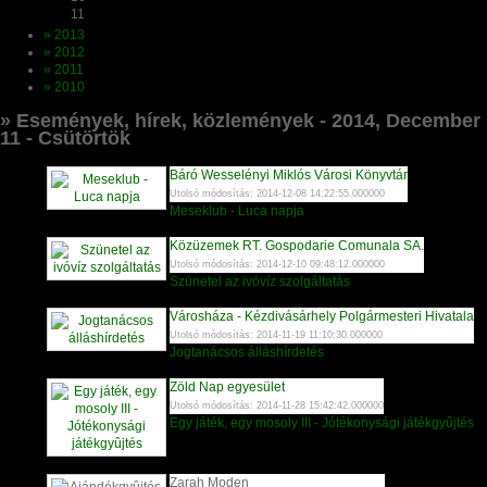
11
» 2013
» 2012
» 2011
» 2010
» Események, hírek, közlemények - 2014, December
11 - Csütörtök
Báró Wesselényi Miklós Városi Könyvtár
Utolsó módosítás: 2014-12-08 14:22:55.000000
Meseklub - Luca napja
Közüzemek RT. Gospodarie Comunala SA.
Utolsó módosítás: 2014-12-10 09:48:12.000000
Szünetel az ivóvíz szolgáltatás
Városháza - Kézdivásárhely Polgármesteri Hivatala
Utolsó módosítás: 2014-11-19 11:10:30.000000
Jogtanácsos álláshírdetés
Zöld Nap egyesület
Utolsó módosítás: 2014-11-28 15:42:42.000000
Egy játék, egy mosoly III - Jótékonysági játékgyûjtés
Zarah Moden