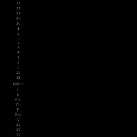
26
27
28
29
30
1
2
3
4
5
6
7
8
9
10
11
Május
H
K
Sze
Cs
P
Szo
V
28
29
30