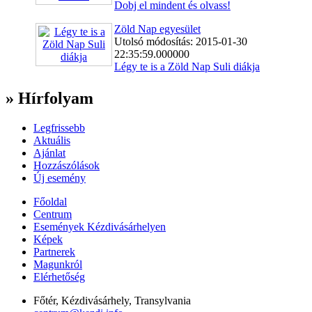
Dobj el mindent és olvass!
Zöld Nap egyesület
Utolsó módosítás: 2015-01-30
22:35:59.000000
Légy te is a Zöld Nap Suli diákja
» Hírfolyam
Legfrissebb
Aktuális
Ajánlat
Hozzászólások
Új esemény
Főoldal
Centrum
Események Kézdivásárhelyen
Képek
Partnerek
Magunkról
Elérhetőség
Főtér, Kézdivásárhely, Transylvania