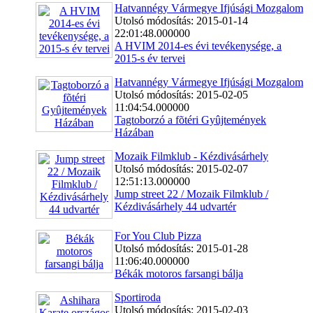
Hatvannégy Vármegye Ifjúsági Mozgalom
Utolsó módosítás: 2015-01-14
22:01:48.000000
A HVIM 2014-es évi tevékenysége, a
2015-s év tervei
Hatvannégy Vármegye Ifjúsági Mozgalom
Utolsó módosítás: 2015-02-05
11:04:54.000000
Tagtoborzó a fõtéri Gyûjtemények
Házában
Mozaik Filmklub - Kézdivásárhely
Utolsó módosítás: 2015-02-07
12:51:13.000000
Jump street 22 / Mozaik Filmklub /
Kézdivásárhely 44 udvartér
For You Club Pizza
Utolsó módosítás: 2015-01-28
11:06:40.000000
Békák motoros farsangi bálja
Sportiroda
Utolsó módosítás: 2015-02-03