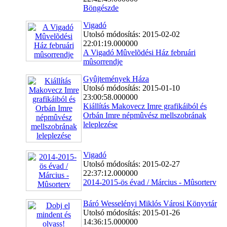
Böngészde
Vigadó
Utolsó módosítás: 2015-02-02
22:01:19.000000
A Vigadó Mûvelõdési Ház februári
mûsorrendje
Gyûjtemények Háza
Utolsó módosítás: 2015-01-10
23:00:58.000000
Kiállítás Makovecz Imre grafikáiból és
Orbán Imre népmûvész mellszobrának
leleplezése
Vigadó
Utolsó módosítás: 2015-02-27
22:37:12.000000
2014-2015-ös évad / Március - Mûsorterv
Báró Wesselényi Miklós Városi Könyvtár
Utolsó módosítás: 2015-01-26
14:36:15.000000