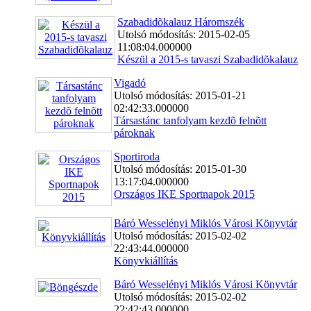
Szabadidõkalauz Háromszék
Utolsó módosítás: 2015-02-05
11:08:04.000000
Készül a 2015-s tavaszi Szabadidõkalauz
Vigadó
Utolsó módosítás: 2015-01-21
02:42:33.000000
Társastánc tanfolyam kezdõ felnõtt
pároknak
Sportiroda
Utolsó módosítás: 2015-01-30
13:17:04.000000
Országos IKE Sportnapok 2015
Báró Wesselényi Miklós Városi Könyvtár
Utolsó módosítás: 2015-02-02
22:43:44.000000
Könyvkiállítás
Báró Wesselényi Miklós Városi Könyvtár
Utolsó módosítás: 2015-02-02
22:42:43.000000