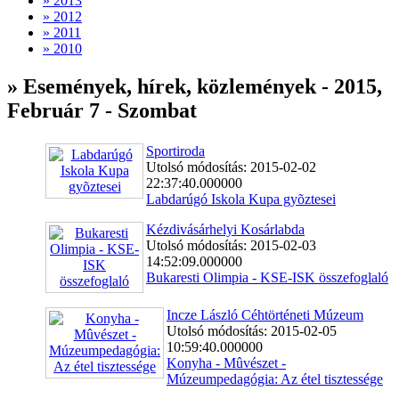
» 2013
» 2012
» 2011
» 2010
» Események, hírek, közlemények - 2015,
Február 7 - Szombat
Sportiroda
Utolsó módosítás: 2015-02-02
22:37:40.000000
Labdarúgó Iskola Kupa gyõztesei
Kézdivásárhelyi Kosárlabda
Utolsó módosítás: 2015-02-03
14:52:09.000000
Bukaresti Olimpia - KSE-ISK összefoglaló
Incze László Céhtörténeti Múzeum
Utolsó módosítás: 2015-02-05
10:59:40.000000
Konyha - Mûvészet -
Múzeumpedagógia: Az étel tisztessége