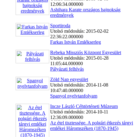
12:06:34.000000
Ashihara Karate országos bajnokság
eredmények
Sportiroda
Utolsó módosítás: 2015-02-02
22:36:22.000000
Farkas István Emlékserleg
Rebeka Missziós Központ Egyesület
Utolsó módosítás: 2015-01-28
11:05:44.000000
Pályázati felhívás
Zöld Nap egyesület
Utolsó módosítás: 2014-11-08
10:47:40.000000
Spanyol nyelvtanfolyam
Incze László Céhtörténeti Múzeum
Utolsó módosítás: 2014-10-11
12:36:09.000000
Az étel tisztessége. A polgári étkezés tárgyi
emlékei Háromszéken (1870-1945)