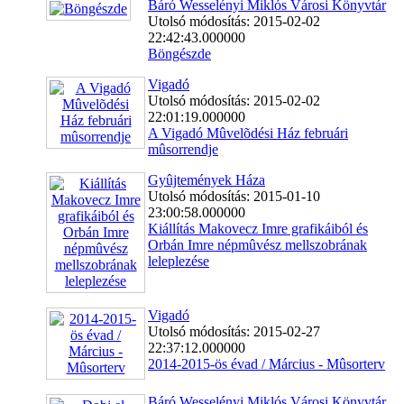
Báró Wesselényi Miklós Városi Könyvtár
Utolsó módosítás: 2015-02-02
22:42:43.000000
Böngészde
Vigadó
Utolsó módosítás: 2015-02-02
22:01:19.000000
A Vigadó Mûvelõdési Ház februári
mûsorrendje
Gyûjtemények Háza
Utolsó módosítás: 2015-01-10
23:00:58.000000
Kiállítás Makovecz Imre grafikáiból és
Orbán Imre népmûvész mellszobrának
leleplezése
Vigadó
Utolsó módosítás: 2015-02-27
22:37:12.000000
2014-2015-ös évad / Március - Mûsorterv
Báró Wesselényi Miklós Városi Könyvtár