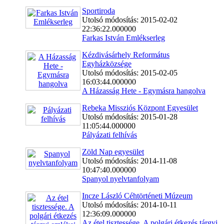
Sportiroda
Utolsó módosítás: 2015-02-02
22:36:22.000000
Farkas István Emlékserleg
Kézdivásárhely Református
Egyházközsége
Utolsó módosítás: 2015-02-05
16:03:44.000000
A Házasság Hete - Egymásra hangolva
Rebeka Missziós Központ Egyesület
Utolsó módosítás: 2015-01-28
11:05:44.000000
Pályázati felhívás
Zöld Nap egyesület
Utolsó módosítás: 2014-11-08
10:47:40.000000
Spanyol nyelvtanfolyam
Incze László Céhtörténeti Múzeum
Utolsó módosítás: 2014-10-11
12:36:09.000000
Az étel tisztessége. A polgári étkezés tárgyi