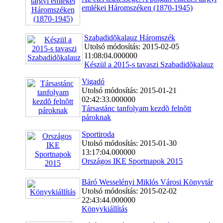
emlékei Háromszéken (1870-1945)
Szabadidõkalauz Háromszék
Utolsó módosítás: 2015-02-05
11:08:04.000000
Készül a 2015-s tavaszi Szabadidõkalauz
Vigadó
Utolsó módosítás: 2015-01-21
02:42:33.000000
Társastánc tanfolyam kezdõ felnõtt
pároknak
Sportiroda
Utolsó módosítás: 2015-01-30
13:17:04.000000
Országos IKE Sportnapok 2015
Báró Wesselényi Miklós Városi Könyvtár
Utolsó módosítás: 2015-02-02
22:43:44.000000
Könyvkiállítás