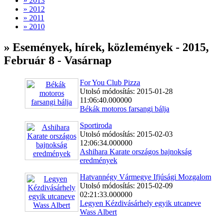
» 2013
» 2012
» 2011
» 2010
» Események, hírek, közlemények - 2015,
Február 8 - Vasárnap
For You Club Pizza
Utolsó módosítás: 2015-01-28
11:06:40.000000
Békák motoros farsangi bálja
Sportiroda
Utolsó módosítás: 2015-02-03
12:06:34.000000
Ashihara Karate országos bajnokság
eredmények
Hatvannégy Vármegye Ifjúsági Mozgalom
Utolsó módosítás: 2015-02-09
02:21:33.000000
Legyen Kézdivásárhely egyik utcaneve
Wass Albert