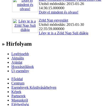
Utolsó módosítás: 2015-01-26
14:36:15.000000
Dobj el mindent és olvass!
Zöld Nap egyesület
Utolsó módosítás: 2015-01-30
22:35:59.000000
Légy te is a Zöld Nap Suli diákja
» Hírfolyam
Legfrissebb
Aktuális
Ajánlat
Hozzászólások
Új esemény
Főoldal
Centrum
Események Kézdivásárhelyen
Képek
Partnerek
Magunkról
Elérhetőség