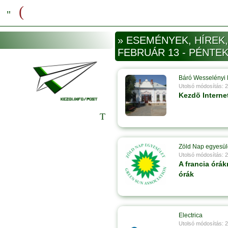
» ESEMÉNYEK, HÍREK,
FEBRUÁR 13 - PÉNTE
Báró Wesselényi 
Utolsó módosítás: 
Kezdõ Interne
Zöld Nap egyesül
Utolsó módosítás: 
A francia órák
órák
Electrica
Utolsó módosítás: 