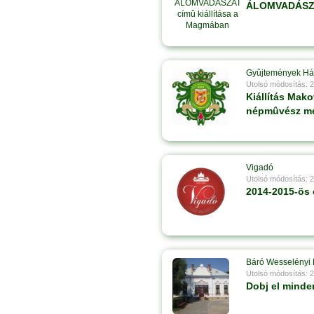
ÁLOMVADÁSZAT
Gyûjtemények H
Utolsó módosítás: 
Kiállítás Mako
népmûvész mel
Vigadó
Utolsó módosítás: 
2014-2015-ös 
Báró Wesselényi 
Utolsó módosítás: 
Dobj el minde