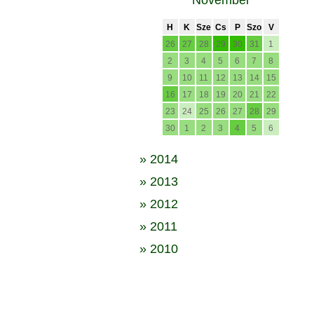
November
H
K
Sze
Cs
P
Szo
V
26
27
28
29
30
31
1
2
3
4
5
6
7
8
9
10
11
12
13
14
15
16
17
18
19
20
21
22
23
24
25
26
27
28
29
30
1
2
3
4
5
6
» 2014
» 2013
» 2012
» 2011
» 2010