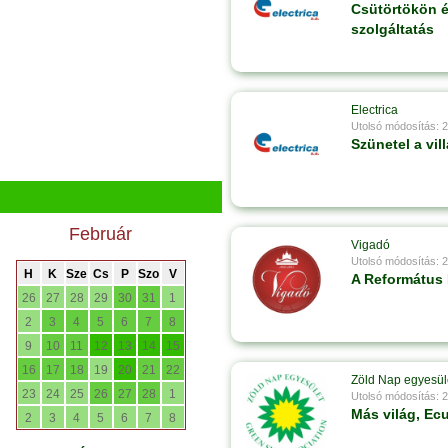
Csütörtökön é
szolgáltatás
Electrica
Utolsó módosítás: 
Szünetel a vil
Február
Vigadó
Utolsó módosítás: 
H
K
Sze
Cs
P
Szo
V
A Református 
26
27
28
29
30
31
1
2
3
4
5
6
7
8
9
10
11
12
13
14
15
16
17
18
19
20
21
22
Zöld Nap egyesül
23
24
25
26
27
28
1
Utolsó módosítás: 
Más világ, Ec
2
3
4
5
6
7
8