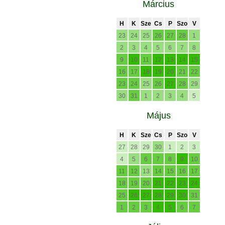
Március
H
K
Sze
Cs
P
Szo
V
23
24
25
26
27
28
1
2
3
4
5
6
7
8
9
10
11
12
13
14
15
16
17
18
19
20
21
22
23
24
25
26
27
28
29
30
31
1
2
3
4
5
Május
H
K
Sze
Cs
P
Szo
V
27
28
29
30
1
2
3
4
5
6
7
8
9
10
11
12
13
14
15
16
17
18
19
20
21
22
23
24
25
26
27
28
29
30
31
1
2
3
4
5
6
7