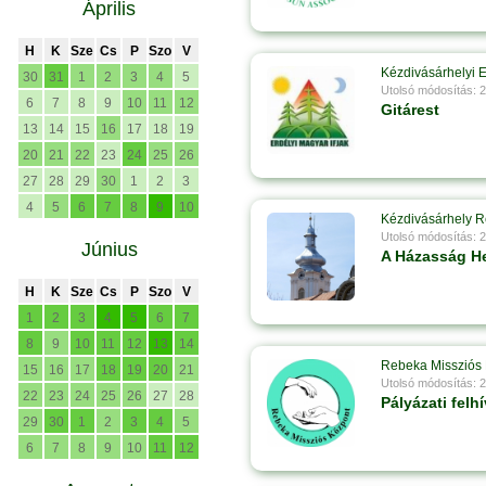
Április
H
K
Sze
Cs
P
Szo
V
Kézdivásárhelyi E
30
31
1
2
3
4
5
Utolsó módosítás: 
6
7
8
9
10
11
12
Gitárest
13
14
15
16
17
18
19
20
21
22
23
24
25
26
27
28
29
30
1
2
3
4
5
6
7
8
9
10
Kézdivásárhely 
Utolsó módosítás: 
Június
A Házasság H
H
K
Sze
Cs
P
Szo
V
1
2
3
4
5
6
7
8
9
10
11
12
13
14
Rebeka Missziós 
15
16
17
18
19
20
21
Utolsó módosítás: 
22
23
24
25
26
27
28
Pályázati felh
29
30
1
2
3
4
5
6
7
8
9
10
11
12