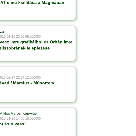
 címû kiállítása a Magmában
áza
2015-01-10 23:00:58.000000
vecz Imre grafikáiból és Orbán Imre
lszobrának leleplezése
2015-02-27 22:37:12.000000
évad / Március - Mûsorterv
Miklós Városi Könyvtár
2015-01-26 14:36:15.000000
nt és olvass!