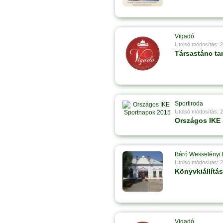
Vigadó
Utolsó módosítás: 
Társastánc ta
Sportiroda
Utolsó módosítás: 
Országos IKE
Báró Wesselényi 
Utolsó módosítás: 
Könyvkiállítás
Vigadó