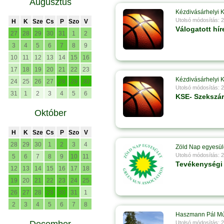
Augusztus
Kézdivásárhelyi 
Utolsó módosítás: 
H
K
Sze
Cs
P
Szo
V
Válogatott hír
27
28
29
30
31
1
2
3
4
5
6
7
8
9
10
11
12
13
14
15
16
17
18
19
20
21
22
23
Kézdivásárhelyi 
24
25
26
27
28
29
30
Utolsó módosítás: 
31
1
2
3
4
5
6
KSE- Szekszá
Október
H
K
Sze
Cs
P
Szo
V
28
29
30
1
2
3
4
Zöld Nap egyesül
Utolsó módosítás: 
5
6
7
8
9
10
11
Tevékenységi
12
13
14
15
16
17
18
19
20
21
22
23
24
25
26
27
28
29
30
31
1
2
3
4
5
6
7
8
Haszmann Pál M
Utolsó módosítás: 