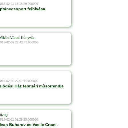
2015-02-11 15:18:29.000000
ptánccsoport felhívása
Miklós Városi Könyvtár
2015-02-02 22:42:43.000000
2015-02-02 22:01:19.000000
lõdési Ház februári mûsorrendje
Közeg
2015-02-11 01:29:25.000000
Ivan Buharov és Vasile Croat -