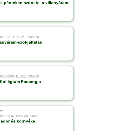
s pénteken szünetel a villanyáram-
2015-02-11 14:28:12.000000
lanyáram-szolgáltatás
2015-02-06 11:54:18.000000
Kollégium Farsangja
et
2015-02-07 12:57:09.000000
uador és környéke