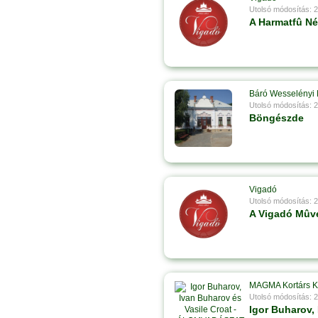
Utolsó módosítás: 
A Harmatfû Né
Báró Wesselényi 
Utolsó módosítás: 
Böngészde
Vigadó
Utolsó módosítás: 
A Vigadó Mûve
MAGMA Kortárs 
Utolsó módosítás: 
Igor Buharov, 