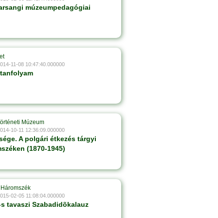
farsangi múzeumpedagógiai
et
2014-11-08 10:47:40.000000
vtanfolyam
történeti Múzeum
2014-10-11 12:36:09.000000
ssége. A polgári étkezés tárgyi
széken (1870-1945)
 Háromszék
2015-02-05 11:08:04.000000
-s tavaszi Szabadidõkalauz