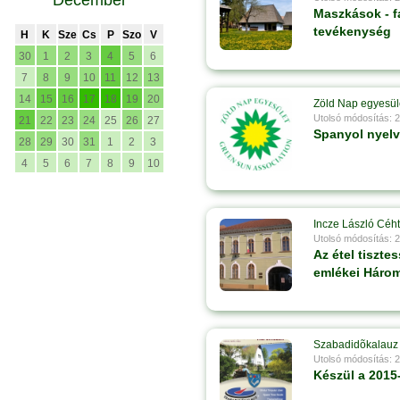
December
Maszkások - 
tevékenység
H
K
Sze
Cs
P
Szo
V
30
1
2
3
4
5
6
7
8
9
10
11
12
13
14
15
16
17
18
19
20
Zöld Nap egyesül
Utolsó módosítás: 
21
22
23
24
25
26
27
Spanyol nyel
28
29
30
31
1
2
3
4
5
6
7
8
9
10
Incze László Céh
Utolsó módosítás: 
Az étel tiszte
emlékei Három
Szabadidõkalauz
Utolsó módosítás: 
Készül a 2015