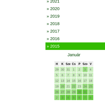
» 2021
» 2020
» 2019
» 2018
» 2017
» 2016
» 2015
Január
H
K
Sze
Cs
P
Szo
V
29
30
31
1
2
3
4
5
6
7
8
9
10
11
12
13
14
15
16
17
18
19
20
21
22
23
24
25
26
27
28
29
30
31
1
2
3
4
5
6
7
8