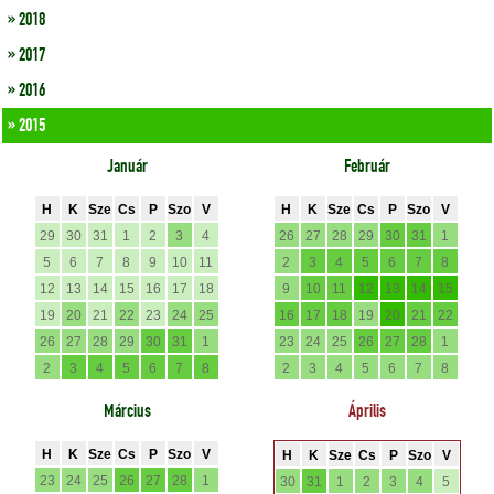
» 2018
» 2017
» 2016
» 2015
Január
Február
H
K
Sze
Cs
P
Szo
V
H
K
Sze
Cs
P
Szo
V
29
30
31
1
2
3
4
26
27
28
29
30
31
1
5
6
7
8
9
10
11
2
3
4
5
6
7
8
12
13
14
15
16
17
18
9
10
11
12
13
14
15
19
20
21
22
23
24
25
16
17
18
19
20
21
22
26
27
28
29
30
31
1
23
24
25
26
27
28
1
2
3
4
5
6
7
8
2
3
4
5
6
7
8
Március
Április
H
K
Sze
Cs
P
Szo
V
H
K
Sze
Cs
P
Szo
V
23
24
25
26
27
28
1
30
31
1
2
3
4
5