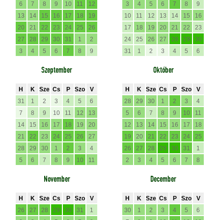
6
7
8
9
10
11
12
3
4
5
6
7
8
9
13
14
15
16
17
18
19
10
11
12
13
14
15
16
20
21
22
23
24
25
26
17
18
19
20
21
22
23
27
28
29
30
31
1
2
24
25
26
27
28
29
30
3
4
5
6
7
8
9
31
1
2
3
4
5
6
Szeptember
Október
H
K
Sze
Cs
P
Szo
V
H
K
Sze
Cs
P
Szo
V
31
1
2
3
4
5
6
28
29
30
1
2
3
4
7
8
9
10
11
12
13
5
6
7
8
9
10
11
14
15
16
17
18
19
20
12
13
14
15
16
17
18
21
22
23
24
25
26
27
19
20
21
22
23
24
25
28
29
30
1
2
3
4
26
27
28
29
30
31
1
5
6
7
8
9
10
11
2
3
4
5
6
7
8
November
December
H
K
Sze
Cs
P
Szo
V
H
K
Sze
Cs
P
Szo
V
26
27
28
29
30
31
1
30
1
2
3
4
5
6