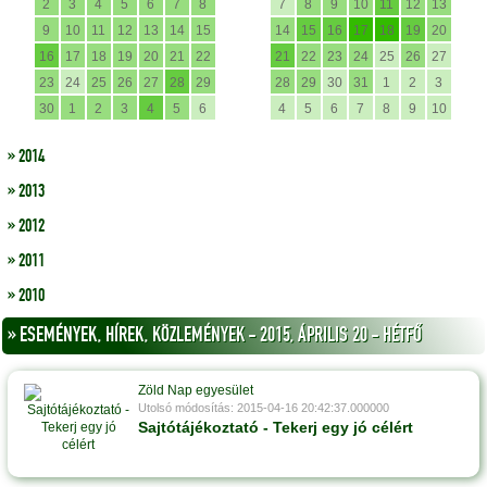
2
3
4
5
6
7
8
7
8
9
10
11
12
13
9
10
11
12
13
14
15
14
15
16
17
18
19
20
16
17
18
19
20
21
22
21
22
23
24
25
26
27
23
24
25
26
27
28
29
28
29
30
31
1
2
3
30
1
2
3
4
5
6
4
5
6
7
8
9
10
» 2014
» 2013
» 2012
» 2011
» 2010
» ESEMÉNYEK, HÍREK, KÖZLEMÉNYEK - 2015, ÁPRILIS 20 - HÉTFŐ
Zöld Nap egyesület
Utolsó módosítás: 2015-04-16 20:42:37.000000
Sajtótájékoztató - Tekerj egy jó célért