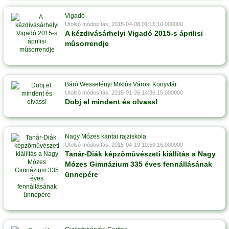
Vigadó
Utolsó módosítás: 2015-04-08 01:15:10.000000
A kézdivásárhelyi Vigadó 2015-s áprilisi
mûsorrendje
Báró Wesselényi Miklós Városi Könyvtár
Utolsó módosítás: 2015-01-26 14:36:15.000000
Dobj el mindent és olvass!
Nagy Mózes kantai rajziskola
Utolsó módosítás: 2015-04-19 10:59:16.000000
Tanár-Diák képzõmûvészeti kiállítás a Nagy
Mózes Gimnázium 335 éves fennállásának
ünnepére