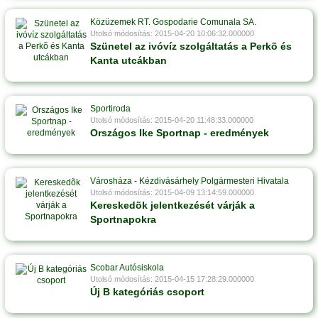
Közüzemek RT. Gospodarie Comunala SA.
Utolsó módosítás: 2015-04-20 10:06:32.000000
Szünetel az ivóvíz szolgáltatás a Perkõ és
Kanta utcákban
Sportiroda
Utolsó módosítás: 2015-04-20 11:48:33.000000
Országos Ike Sportnap - eredmények
Városháza - Kézdivásárhely Polgármesteri Hivatala
Utolsó módosítás: 2015-04-09 13:14:59.000000
Kereskedõk jelentkezését várják a
Sportnapokra
Scobar Autósiskola
Utolsó módosítás: 2015-04-15 17:28:29.000000
Új B kategóriás csoport