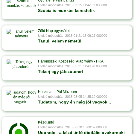
Gyulafehérvári Caritas
Utolsó módosítás: 2015-03-25 11:42:33.000000
Szociális munkás kerestetik
Zöld Nap egyesület
Utolsó módosítás: 2015-01-21 16:09:27.000000
Tanulj velem németül
Háromszéki Közösségi Alapítvány - HKA
Utolsó módosítás: 2015-05-21 11:49:20.000000
Tekerj egy játszótérért
Haszmann Pál Múzeum
Utolsó módosítás: 2015-03-05 14:35:19.000000
Tudatom, hogy én még jól vagyok...
Kézdi.infó
Utolsó módosítás: 2015-06-30 16:00:57.000000
Upgrade - a kézdi.infó digitális gyakornoki