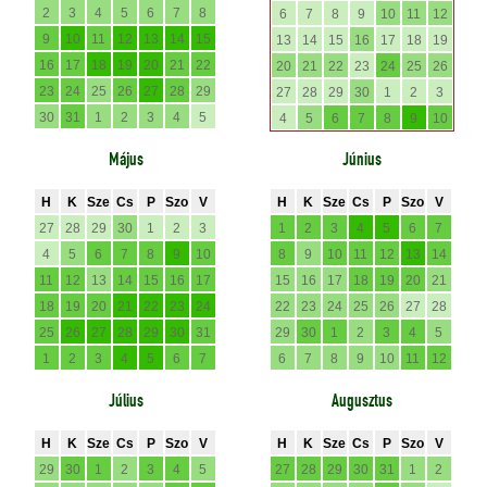
2
3
4
5
6
7
8
6
7
8
9
10
11
12
9
10
11
12
13
14
15
13
14
15
16
17
18
19
16
17
18
19
20
21
22
20
21
22
23
24
25
26
23
24
25
26
27
28
29
27
28
29
30
1
2
3
30
31
1
2
3
4
5
4
5
6
7
8
9
10
Május
Június
H
K
Sze
Cs
P
Szo
V
H
K
Sze
Cs
P
Szo
V
27
28
29
30
1
2
3
1
2
3
4
5
6
7
4
5
6
7
8
9
10
8
9
10
11
12
13
14
11
12
13
14
15
16
17
15
16
17
18
19
20
21
18
19
20
21
22
23
24
22
23
24
25
26
27
28
25
26
27
28
29
30
31
29
30
1
2
3
4
5
1
2
3
4
5
6
7
6
7
8
9
10
11
12
Július
Augusztus
H
K
Sze
Cs
P
Szo
V
H
K
Sze
Cs
P
Szo
V
29
30
1
2
3
4
5
27
28
29
30
31
1
2