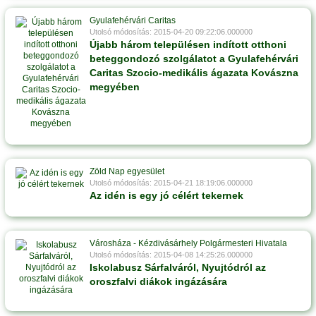
Gyulafehérvári Caritas
Utolsó módosítás: 2015-04-20 09:22:06.000000
Újabb három településen indított otthoni
beteggondozó szolgálatot a Gyulafehérvári
Caritas Szocio-medikális ágazata Kovászna
megyében
Zöld Nap egyesület
Utolsó módosítás: 2015-04-21 18:19:06.000000
Az idén is egy jó célért tekernek
Városháza - Kézdivásárhely Polgármesteri Hivatala
Utolsó módosítás: 2015-04-08 14:25:26.000000
Iskolabusz Sárfalváról, Nyujtódról az
oroszfalvi diákok ingázására