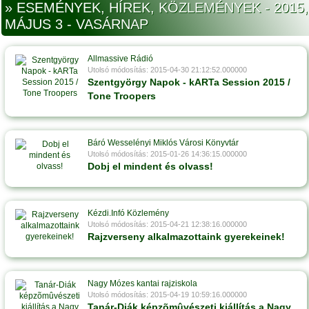
» ESEMÉNYEK, HÍREK, KÖZLEMÉNYEK - 2015,
MÁJUS 3 - VASÁRNAP
Allmassive Rádió
Utolsó módosítás: 2015-04-30 21:12:52.000000
Szentgyörgy Napok - kARTa Session 2015 /
Tone Troopers
Báró Wesselényi Miklós Városi Könyvtár
Utolsó módosítás: 2015-01-26 14:36:15.000000
Dobj el mindent és olvass!
Kézdi.Infó Közlemény
Utolsó módosítás: 2015-04-21 12:38:16.000000
Rajzverseny alkalmazottaink gyerekeinek!
Nagy Mózes kantai rajziskola
Utolsó módosítás: 2015-04-19 10:59:16.000000
Tanár-Diák képzõmûvészeti kiállítás a Nagy