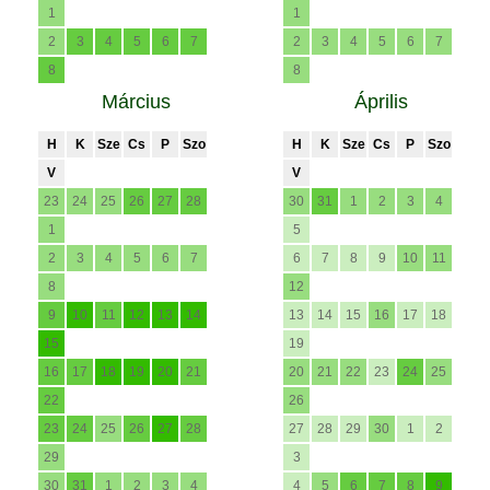
1
1
2
3
4
5
6
7
2
3
4
5
6
7
8
8
Március
Április
H
K
Sze
Cs
P
Szo
H
K
Sze
Cs
P
Szo
V
V
23
24
25
26
27
28
30
31
1
2
3
4
1
5
2
3
4
5
6
7
6
7
8
9
10
11
8
12
9
10
11
12
13
14
13
14
15
16
17
18
15
19
16
17
18
19
20
21
20
21
22
23
24
25
22
26
23
24
25
26
27
28
27
28
29
30
1
2
29
3
30
31
1
2
3
4
4
5
6
7
8
9