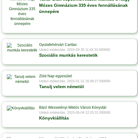
Mózes Gimnázium 335 éves fennállásának
ünnepére
Gyulafehérvári Caritas
Utolsó módosítás: 2015-03-25 11:42:33.000000
Szociális munkás kerestetik
Zöld Nap egyesület
Utolsó módosítás: 2015-01-21 16:09:27.000000
Tanulj velem németül
Báró Wesselényi Miklós Városi Könyvtár
Utolsó módosítás: 2015-05-04 12:25:31.000000
Könyvkiállítás