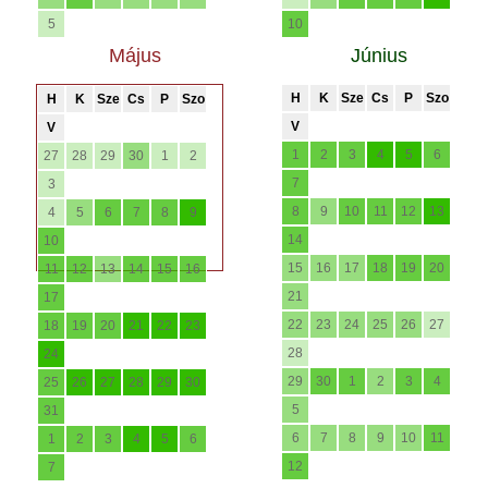
5
10
Május
Június
H
K
Sze
Cs
P
Szo
H
K
Sze
Cs
P
Szo
V
V
1
2
3
4
5
6
27
28
29
30
1
2
7
3
8
9
10
11
12
13
4
5
6
7
8
9
14
10
15
16
17
18
19
20
11
12
13
14
15
16
21
17
22
23
24
25
26
27
18
19
20
21
22
23
28
24
29
30
1
2
3
4
25
26
27
28
29
30
5
31
6
7
8
9
10
11
1
2
3
4
5
6
12
7