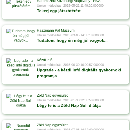
Háromszéki Közösségi Alapítvány - HKA
Utolsó módosítás: 2015-05-21 11:49:20.000000
Tekerj egy játszótérért
Haszmann Pál Múzeum
Utolsó módosítás: 2015-03-05 14:35:19.000000
Tudatom, hogy én még jól vagyok...
Kézdi.infó
Utolsó módosítás: 2015-06-30 16:00:57.000000
Upgrade - a kézdi.infó digitális gyakornoki
programja
Zöld Nap egyesület
Utolsó módosítás: 2015-01-30 22:35:59.000000
Légy te is a Zöld Nap Suli diákja
Zöld Nap egyesület
Utolsó módosítás: 2015-07-08 14:12:49.000000