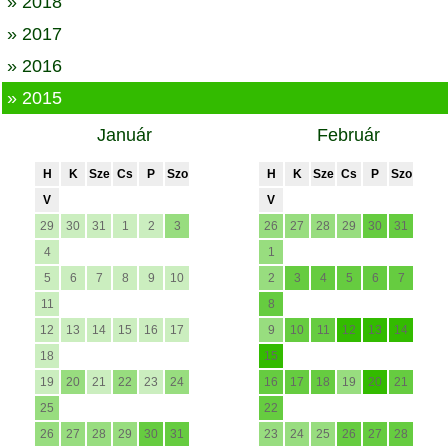
» 2018
» 2017
» 2016
» 2015
Január
Február
H
K
Sze
Cs
P
Szo
H
K
Sze
Cs
P
Szo
V
V
29
30
31
1
2
3
26
27
28
29
30
31
4
1
5
6
7
8
9
10
2
3
4
5
6
7
11
8
12
13
14
15
16
17
9
10
11
12
13
14
18
15
19
20
21
22
23
24
16
17
18
19
20
21
25
22
26
27
28
29
30
31
23
24
25
26
27
28