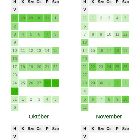
H
K
Sze
Cs
P
Szo
H
K
Sze
Cs
P
Szo
V
V
27
28
29
30
31
1
31
1
2
3
4
5
2
6
3
4
5
6
7
8
7
8
9
10
11
12
9
13
10
11
12
13
14
15
14
15
16
17
18
19
16
20
17
18
19
20
21
22
21
22
23
24
25
26
23
27
24
25
26
27
28
29
28
29
30
1
2
3
30
4
31
1
2
3
4
5
5
6
7
8
9
10
6
11
Október
November
H
K
Sze
Cs
P
Szo
H
K
Sze
Cs
P
Szo
V
V