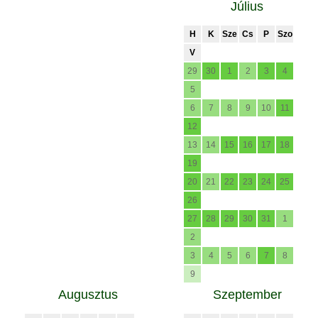
Július
H
K
Sze
Cs
P
Szo
V
29
30
1
2
3
4
5
6
7
8
9
10
11
12
13
14
15
16
17
18
19
20
21
22
23
24
25
26
27
28
29
30
31
1
2
3
4
5
6
7
8
9
Augusztus
Szeptember