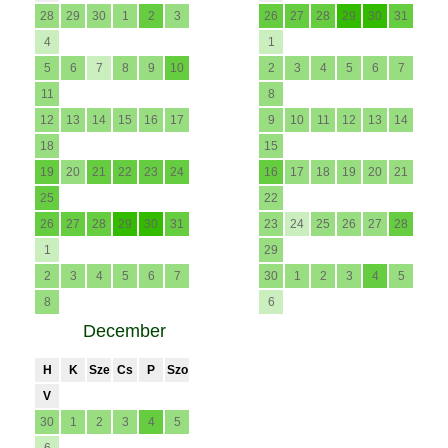
28
29
30
1
2
3
26
27
28
29
30
31
4
1
5
6
7
8
9
10
2
3
4
5
6
7
11
8
12
13
14
15
16
17
9
10
11
12
13
14
18
15
19
20
21
22
23
24
16
17
18
19
20
21
25
22
26
27
28
29
30
31
23
24
25
26
27
28
1
29
2
3
4
5
6
7
30
1
2
3
4
5
8
6
December
H
K
Sze
Cs
P
Szo
V
30
1
2
3
4
5