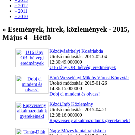
» 2013
» 2012
» 2011
» 2010
» Események, hírek, közlemények - 2015,
Május 4 - Hétfő
Kézdivásárhelyi Kosárlabda
Utolsó módosítás: 2015-05-04
12:30:49.000000
U16 lány OB. hétvégi eredmények
Báró Wesselényi Miklós Városi Könyvtár
Utolsó módosítás: 2015-01-26
14:36:15.000000
Dobj el mindent és olvass!
Kézdi.Infó Közlemény
Utolsó módosítás: 2015-04-21
12:38:16.000000
Rajzverseny alkalmazottaink gyerekeinek!
Nagy Mózes kantai rajziskola