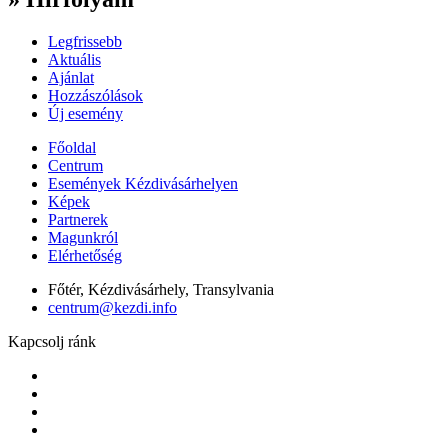
Legfrissebb
Aktuális
Ajánlat
Hozzászólások
Új esemény
Főoldal
Centrum
Események Kézdivásárhelyen
Képek
Partnerek
Magunkról
Elérhetőség
Főtér, Kézdivásárhely, Transylvania
centrum@kezdi.info
Kapcsolj ránk