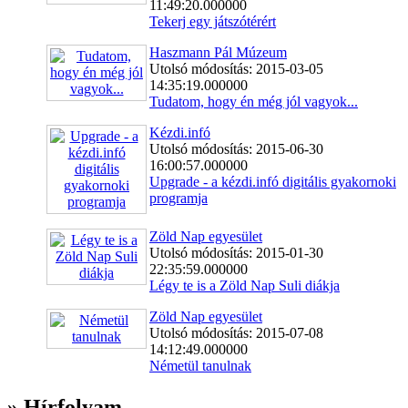
11:49:20.000000
Tekerj egy játszótérért
Haszmann Pál Múzeum
Utolsó módosítás: 2015-03-05
14:35:19.000000
Tudatom, hogy én még jól vagyok...
Kézdi.infó
Utolsó módosítás: 2015-06-30
16:00:57.000000
Upgrade - a kézdi.infó digitális gyakornoki
programja
Zöld Nap egyesület
Utolsó módosítás: 2015-01-30
22:35:59.000000
Légy te is a Zöld Nap Suli diákja
Zöld Nap egyesület
Utolsó módosítás: 2015-07-08
14:12:49.000000
Németül tanulnak
» Hírfolyam