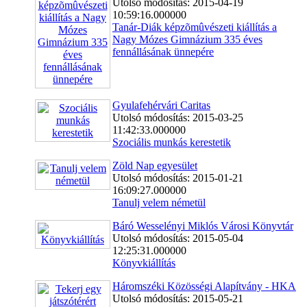
Utolsó módosítás: 2015-04-19
10:59:16.000000
Tanár-Diák képzõmûvészeti kiállítás a
Nagy Mózes Gimnázium 335 éves
fennállásának ünnepére
Gyulafehérvári Caritas
Utolsó módosítás: 2015-03-25
11:42:33.000000
Szociális munkás kerestetik
Zöld Nap egyesület
Utolsó módosítás: 2015-01-21
16:09:27.000000
Tanulj velem németül
Báró Wesselényi Miklós Városi Könyvtár
Utolsó módosítás: 2015-05-04
12:25:31.000000
Könyvkiállítás
Háromszéki Közösségi Alapítvány - HKA
Utolsó módosítás: 2015-05-21