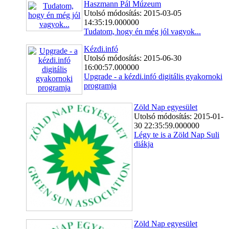
Haszmann Pál Múzeum
Utolsó módosítás: 2015-03-05
14:35:19.000000
Tudatom, hogy én még jól vagyok...
Kézdi.infó
Utolsó módosítás: 2015-06-30
16:00:57.000000
Upgrade - a kézdi.infó digitális gyakornoki
programja
Zöld Nap egyesület
Utolsó módosítás: 2015-01-
30 22:35:59.000000
Légy te is a Zöld Nap Suli
diákja
Zöld Nap egyesület