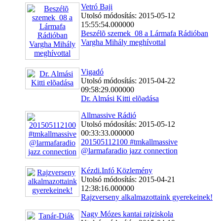
Vetró Baji
Utolsó módosítás: 2015-05-12
15:55:54.000000
Beszélõ szemek_08 a Lármafa Rádióban
Vargha Mihály meghívottal
Vigadó
Utolsó módosítás: 2015-04-22
09:58:29.000000
Dr. Almási Kitti elõadása
Allmassive Rádió
Utolsó módosítás: 2015-05-12
00:33:33.000000
201505112100 #tmkallmassive
@larmafaradio jazz connection
Kézdi.Infó Közlemény
Utolsó módosítás: 2015-04-21
12:38:16.000000
Rajzverseny alkalmazottaink gyerekeinek!
Nagy Mózes kantai rajziskola