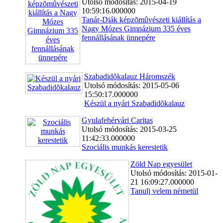
Utolsó módosítás: 2015-04-19
10:59:16.000000
Tanár-Diák képzõmûvészeti kiállítás a
Nagy Mózes Gimnázium 335 éves
fennállásának ünnepére
Szabadidõkalauz Háromszék
Utolsó módosítás: 2015-05-06
15:50:17.000000
Készül a nyári Szabadidõkalauz
Gyulafehérvári Caritas
Utolsó módosítás: 2015-03-25
11:42:33.000000
Szociális munkás kerestetik
Zöld Nap egyesület
Utolsó módosítás: 2015-01-
21 16:09:27.000000
Tanulj velem németül