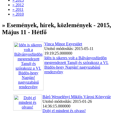
» 2013
» 2012
» 2011
» 2010
» Események, hírek, közlemények - 2015,
Május 11 - Hétfő
Vinca Minor Egyesület
Utolsó módosítás: 2015-05-11
19:19:25.000000
Idén is sikeres volt a Bálványosfürdõn
megrendezett Tanulj és szórakozz a VI.
Büdös-hegy Napján! nagyszabású
rendezvény
Báró Wesselényi Miklós Városi Könyvtár
Utolsó módosítás: 2015-01-26
14:36:15.000000
Dobj el mindent és olvass!