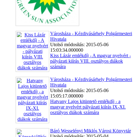
Városháza - Kézdivásárhely Polgármesteri
Hivatala
Utolsó módosítás: 2015-05-06
15:03:34.000000
Kiss Lázár emlékdíj - A magyar nyelvért -
pályázati kiírás VIII. osztályos diákok
számára
Városháza - Kézdivásárhely Polgármesteri
Hivatala
Utolsó módosítás: 2015-05-06
15:05:17.000000
Hatvany Lajos kitüntetõ emlékdíj - a
magyar nyelvért pályázati kiírás IX-XI.
osztályos diákok számára
Báró Wesselényi Miklós Városi Könyvtár
Utolsó módosítás: 2015-05-04