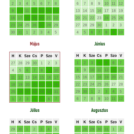
2
3
4
5
6
7
8
6
7
8
9
10
11
12
9
10
11
12
13
14
15
13
14
15
16
17
18
19
16
17
18
19
20
21
22
20
21
22
23
24
25
26
23
24
25
26
27
28
29
27
28
29
30
1
2
3
30
31
1
2
3
4
5
4
5
6
7
8
9
10
Május
Június
H
K
Sze
Cs
P
Szo
V
H
K
Sze
Cs
P
Szo
V
1
2
3
4
5
6
7
27
28
29
30
1
2
3
8
9
10
11
12
13
14
4
5
6
7
8
9
10
15
16
17
18
19
20
21
11
12
13
14
15
16
17
22
23
24
25
26
27
28
18
19
20
21
22
23
24
29
30
1
2
3
4
5
25
26
27
28
29
30
31
6
7
8
9
10
11
12
1
2
3
4
5
6
7
Július
Augusztus
H
K
Sze
Cs
P
Szo
V
H
K
Sze
Cs
P
Szo
V
29
30
1
2
3
4
5
27
28
29
30
31
1
2