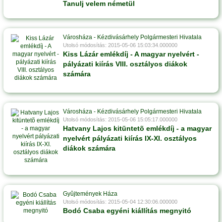
Tanulj velem németül
Városháza - Kézdivásárhely Polgármesteri Hivatala
Utolsó módosítás: 2015-05-06 15:03:34.000000
Kiss Lázár emlékdíj - A magyar nyelvért -
pályázati kiírás VIII. osztályos diákok
számára
Városháza - Kézdivásárhely Polgármesteri Hivatala
Utolsó módosítás: 2015-05-06 15:05:17.000000
Hatvany Lajos kitüntetõ emlékdíj - a magyar
nyelvért pályázati kiírás IX-XI. osztályos
diákok számára
Gyûjtemények Háza
Utolsó módosítás: 2015-05-04 12:30:06.000000
Bodó Csaba egyéni kiállítás megnyitó