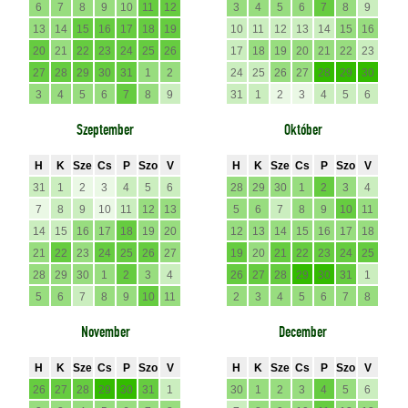
6
7
8
9
10
11
12
3
4
5
6
7
8
9
13
14
15
16
17
18
19
10
11
12
13
14
15
16
20
21
22
23
24
25
26
17
18
19
20
21
22
23
27
28
29
30
31
1
2
24
25
26
27
28
29
30
3
4
5
6
7
8
9
31
1
2
3
4
5
6
Szeptember
Október
H
K
Sze
Cs
P
Szo
V
H
K
Sze
Cs
P
Szo
V
31
1
2
3
4
5
6
28
29
30
1
2
3
4
7
8
9
10
11
12
13
5
6
7
8
9
10
11
14
15
16
17
18
19
20
12
13
14
15
16
17
18
21
22
23
24
25
26
27
19
20
21
22
23
24
25
28
29
30
1
2
3
4
26
27
28
29
30
31
1
5
6
7
8
9
10
11
2
3
4
5
6
7
8
November
December
H
K
Sze
Cs
P
Szo
V
H
K
Sze
Cs
P
Szo
V
26
27
28
29
30
31
1
30
1
2
3
4
5
6