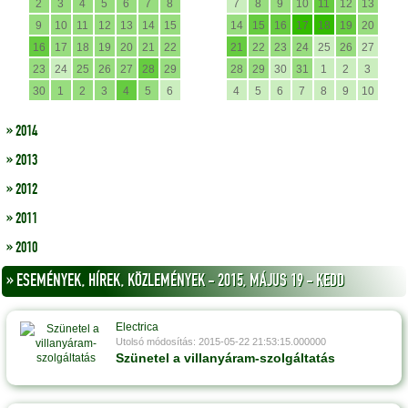
2
3
4
5
6
7
8
7
8
9
10
11
12
13
9
10
11
12
13
14
15
14
15
16
17
18
19
20
16
17
18
19
20
21
22
21
22
23
24
25
26
27
23
24
25
26
27
28
29
28
29
30
31
1
2
3
30
1
2
3
4
5
6
4
5
6
7
8
9
10
» 2014
» 2013
» 2012
» 2011
» 2010
» ESEMÉNYEK, HÍREK, KÖZLEMÉNYEK - 2015, MÁJUS 19 - KEDD
Electrica
Utolsó módosítás: 2015-05-22 21:53:15.000000
Szünetel a villanyáram-szolgáltatás