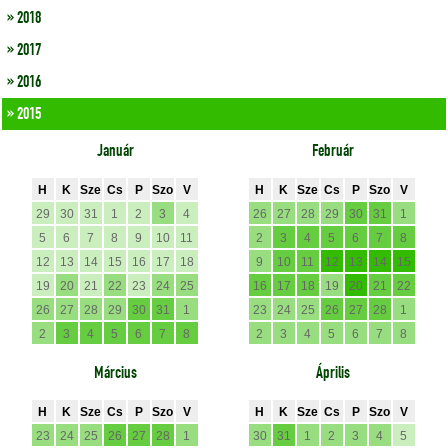
» 2018
» 2017
» 2016
» 2015
Január
Február
H
K
Sze
Cs
P
Szo
V
H
K
Sze
Cs
P
Szo
V
29
30
31
1
2
3
4
26
27
28
29
30
31
1
5
6
7
8
9
10
11
2
3
4
5
6
7
8
12
13
14
15
16
17
18
9
10
11
12
13
14
15
19
20
21
22
23
24
25
16
17
18
19
20
21
22
26
27
28
29
30
31
1
23
24
25
26
27
28
1
2
3
4
5
6
7
8
2
3
4
5
6
7
8
Március
Április
H
K
Sze
Cs
P
Szo
V
H
K
Sze
Cs
P
Szo
V
23
24
25
26
27
28
1
30
31
1
2
3
4
5