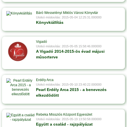
Báró Wesselényi Miklós Városi Könyvtár
Utolsó módosítás: 2015-05-04 12:25:31.000000
Könyvkiállítás
Vigadó
Utolsó módosítás: 2015-05-05 15:58:46.000000
A Vigadó 2014-2015-ös évad májusi
mûsorterve
Erdély Arca
Utolsó módosítás: 2015-05-10 23:40:22.000000
Pearl Erdély Arca 2015 - a benevezés
elkezdõdött
Rebeka Missziós Központ Egyesület
Utolsó módosítás: 2015-05-19 13:50:58.000000
Együtt a család - rajzpályázat