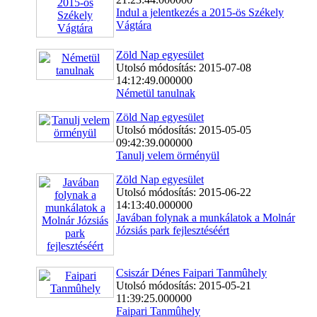
Indul a jelentkezés a 2015-ös Székely
Vágtára
Zöld Nap egyesület
Utolsó módosítás: 2015-07-08
14:12:49.000000
Németül tanulnak
Zöld Nap egyesület
Utolsó módosítás: 2015-05-05
09:42:39.000000
Tanulj velem örményül
Zöld Nap egyesület
Utolsó módosítás: 2015-06-22
14:13:40.000000
Javában folynak a munkálatok a Molnár
Józsiás park fejlesztéséért
Csiszár Dénes Faipari Tanmûhely
Utolsó módosítás: 2015-05-21
11:39:25.000000
Faipari Tanmûhely