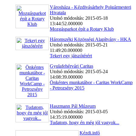
Városháza - Kézdivásárhely Polgármesteri
Hivatala
Utolsó módosítás: 2015-05-18
13:44:52.000000
Mozgásparkot épít a Rotary Klub
Háromszéki Közösségi Alapítvány - HKA
Utolsó módosítás: 2015-05-21
11:49:20.000000
Tekerj egy játszótérért
Gyulafehérvári Caritas
Utolsó módosítás: 2015-05-24
14:08:39.000000
Önkéntes munkatábor - Caritas WorkCamp
- Petrozsény 2015
Haszmann Pál Múzeum
Utolsó módosítás: 2015-03-05
14:35:19.000000
Tudatom, hogy én még jól vagyok...
Kézdi.infó