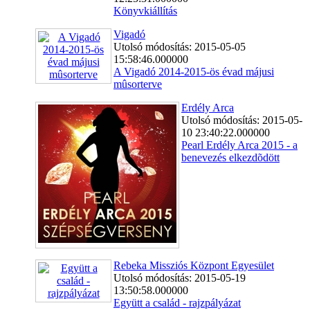
Könyvkiállítás
Vigadó
Utolsó módosítás: 2015-05-05
15:58:46.000000
A Vigadó 2014-2015-ös évad májusi
mûsorterve
Erdély Arca
Utolsó módosítás: 2015-05-
10 23:40:22.000000
Pearl Erdély Arca 2015 - a
benevezés elkezdõdött
Rebeka Missziós Központ Egyesület
Utolsó módosítás: 2015-05-19
13:50:58.000000
Együtt a család - rajzpályázat