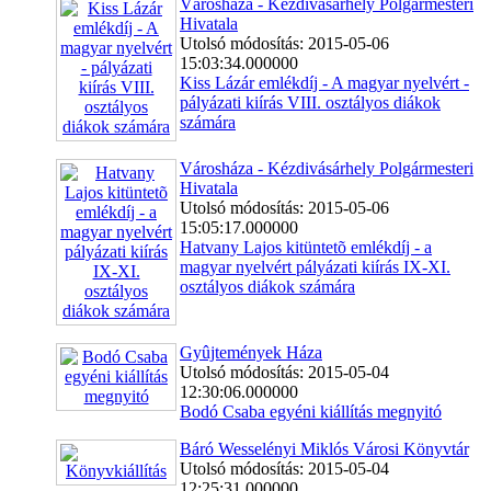
Városháza - Kézdivásárhely Polgármesteri
Hivatala
Utolsó módosítás: 2015-05-06
15:03:34.000000
Kiss Lázár emlékdíj - A magyar nyelvért -
pályázati kiírás VIII. osztályos diákok
számára
Városháza - Kézdivásárhely Polgármesteri
Hivatala
Utolsó módosítás: 2015-05-06
15:05:17.000000
Hatvany Lajos kitüntetõ emlékdíj - a
magyar nyelvért pályázati kiírás IX-XI.
osztályos diákok számára
Gyûjtemények Háza
Utolsó módosítás: 2015-05-04
12:30:06.000000
Bodó Csaba egyéni kiállítás megnyitó
Báró Wesselényi Miklós Városi Könyvtár
Utolsó módosítás: 2015-05-04
12:25:31.000000