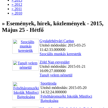
» 2013
» 2012
» 2011
» 2010
» Események, hírek, közlemények - 2015,
Május 25 - Hétfő
Gyulafehérvári Caritas
Utolsó módosítás: 2015-03-25
11:42:33.000000
Szociális munkás kerestetik
Zöld Nap egyesület
Utolsó módosítás: 2015-01-21
16:09:27.000000
Tanulj velem németül
Sportiroda
Utolsó módosítás: 2015-05-20
14:32:24.000000
Felsõháromszéki Iskolák Minifoci
Bajnoksága