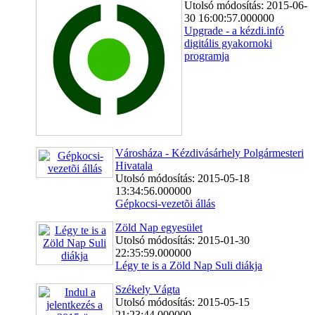
Utolsó módosítás: 2015-06-
30 16:00:57.000000
Upgrade - a kézdi.infó
digitális gyakornoki
programja
Városháza - Kézdivásárhely Polgármesteri
Hivatala
Utolsó módosítás: 2015-05-18
13:34:56.000000
Gépkocsi-vezetõi állás
Zöld Nap egyesület
Utolsó módosítás: 2015-01-30
22:35:59.000000
Légy te is a Zöld Nap Suli diákja
Székely Vágta
Utolsó módosítás: 2015-05-15
21:23:44.000000