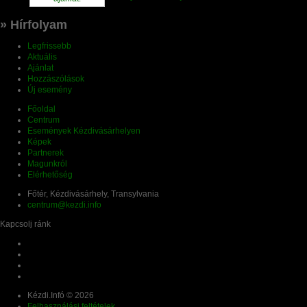
» Hírfolyam
Legfrissebb
Aktuális
Ajánlat
Hozzászólások
Új esemény
Főoldal
Centrum
Események Kézdivásárhelyen
Képek
Partnerek
Magunkról
Elérhetőség
Főtér, Kézdivásárhely, Transylvania
centrum@kezdi.info
Kapcsolj ránk
Kézdi.Infó © 2026
Felhasználási feltételek