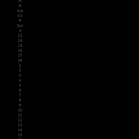
H
K
Sze
Cs
P
Szo
V
23
24
25
26
27
28
1
2
3
4
5
6
7
8
9
10
11
12
13
14
15