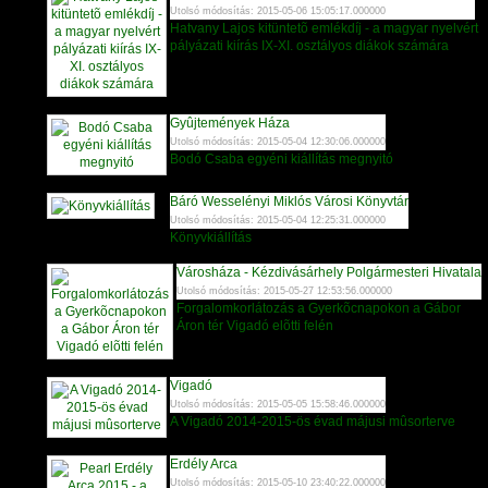
Utolsó módosítás: 2015-05-06 15:05:17.000000
Hatvany Lajos kitüntetõ emlékdíj - a magyar nyelvért
pályázati kiírás IX-XI. osztályos diákok számára
Gyûjtemények Háza
Utolsó módosítás: 2015-05-04 12:30:06.000000
Bodó Csaba egyéni kiállítás megnyitó
Báró Wesselényi Miklós Városi Könyvtár
Utolsó módosítás: 2015-05-04 12:25:31.000000
Könyvkiállítás
Városháza - Kézdivásárhely Polgármesteri Hivatala
Utolsó módosítás: 2015-05-27 12:53:56.000000
Forgalomkorlátozás a Gyerkõcnapokon a Gábor
Áron tér Vigadó elõtti felén
Vigadó
Utolsó módosítás: 2015-05-05 15:58:46.000000
A Vigadó 2014-2015-ös évad májusi mûsorterve
Erdély Arca
Utolsó módosítás: 2015-05-10 23:40:22.000000