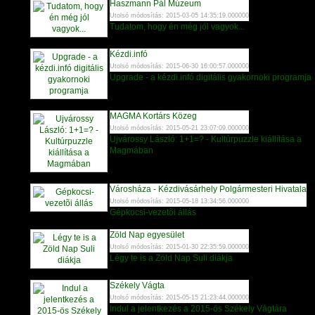
Haszmann Pál Múzeum
Utolsó módosítás: 2015-03-05 14:35:19.000000
Tudatom, hogy én még jól vagyok...
Kézdi.infó
Utolsó módosítás: 2015-06-30 16:00:57.000000
Upgrade - a kézdi.infó digitális gyakornoki programja
MAGMA Kortárs Közeg
Utolsó módosítás: 2015-05-21 23:07:09.000000
Ujvárossy László: 1+1=? - Kultúrpuzzle kiállítása a
Magmában
Városháza - Kézdivásárhely Polgármesteri Hivatala
Utolsó módosítás: 2015-05-18 13:34:56.000000
Gépkocsi-vezetõi állás
Zöld Nap egyesület
Utolsó módosítás: 2015-01-30 22:35:59.000000
Légy te is a Zöld Nap Suli diákja
Székely Vágta
Utolsó módosítás: 2015-05-15 21:23:44.000000
Indul a jelentkezés a 2015-ös Székely Vágtára