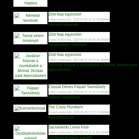
Zöld Nap egyesület
Utolsó módosítás: 2015-07-08 14:12:49.000000
Németül tanulnak
Zöld Nap egyesület
Utolsó módosítás: 2015-05-05 09:42:39.000000
Tanulj velem örményül
Zöld Nap egyesület
Utolsó módosítás: 2015-06-22 14:13:40.000000
Javában folynak a munkálatok a Molnár Józsiás park
fejlesztéséért
Csiszár Dénes Faipari Tanmûhely
Utolsó módosítás: 2015-05-21 11:39:25.000000
Faipari Tanmûhely
The Crazy Plumbers
Utolsó módosítás: 2015-05-26 13:57:21.000000
Koncertsorozat
Sacramento Lovas Klub
Utolsó módosítás: 2015-05-19 11:11:43.000000
Osztálykirándulás ajánlat!