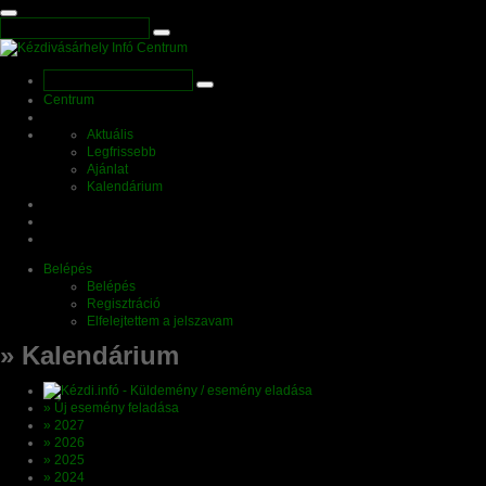
Centrum
Aktuális
Legfrissebb
Ajánlat
Kalendárium
Belépés
Belépés
Regisztráció
Elfelejtettem a jelszavam
» Kalendárium
» Új esemény feladása
» 2027
» 2026
» 2025
» 2024