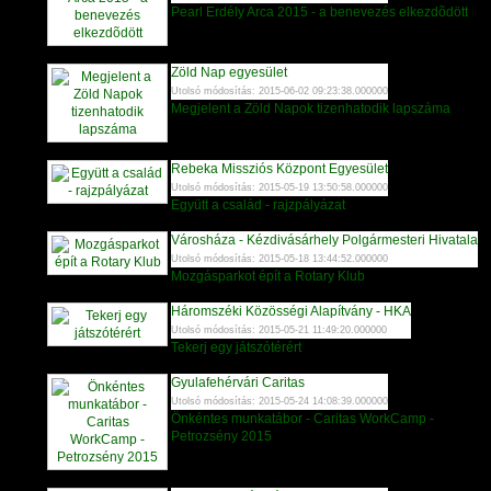
Pearl Erdély Arca 2015 - a benevezés elkezdõdött
Zöld Nap egyesület
Utolsó módosítás: 2015-06-02 09:23:38.000000
Megjelent a Zöld Napok tizenhatodik lapszáma
Rebeka Missziós Központ Egyesület
Utolsó módosítás: 2015-05-19 13:50:58.000000
Együtt a család - rajzpályázat
Városháza - Kézdivásárhely Polgármesteri Hivatala
Utolsó módosítás: 2015-05-18 13:44:52.000000
Mozgásparkot épít a Rotary Klub
Háromszéki Közösségi Alapítvány - HKA
Utolsó módosítás: 2015-05-21 11:49:20.000000
Tekerj egy játszótérért
Gyulafehérvári Caritas
Utolsó módosítás: 2015-05-24 14:08:39.000000
Önkéntes munkatábor - Caritas WorkCamp -
Petrozsény 2015