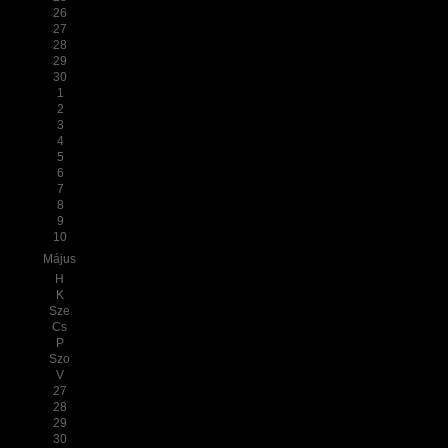
26
27
28
29
30
1
2
3
4
5
6
7
8
9
10
Május
H
K
Sze
Cs
P
Szo
V
27
28
29
30