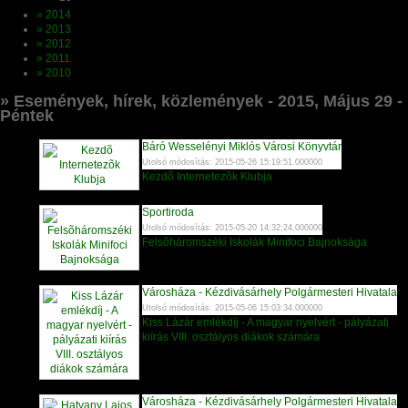
» 2014
» 2013
» 2012
» 2011
» 2010
» Események, hírek, közlemények - 2015, Május 29 -
Péntek
Báró Wesselényi Miklós Városi Könyvtár
Utolsó módosítás: 2015-05-26 15:19:51.000000
Kezdõ Internetezõk Klubja
Sportiroda
Utolsó módosítás: 2015-05-20 14:32:24.000000
Felsõháromszéki Iskolák Minifoci Bajnoksága
Városháza - Kézdivásárhely Polgármesteri Hivatala
Utolsó módosítás: 2015-05-06 15:03:34.000000
Kiss Lázár emlékdíj - A magyar nyelvért - pályázati
kiírás VIII. osztályos diákok számára
Városháza - Kézdivásárhely Polgármesteri Hivatala