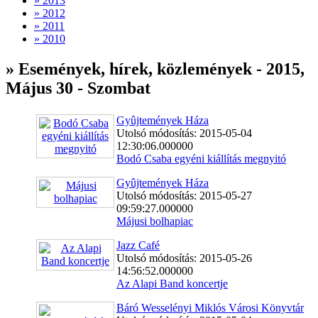
» 2013
» 2012
» 2011
» 2010
» Események, hírek, közlemények - 2015,
Május 30 - Szombat
Gyûjtemények Háza
Utolsó módosítás: 2015-05-04
12:30:06.000000
Bodó Csaba egyéni kiállítás megnyitó
Gyûjtemények Háza
Utolsó módosítás: 2015-05-27
09:59:27.000000
Májusi bolhapiac
Jazz Café
Utolsó módosítás: 2015-05-26
14:56:52.000000
Az Alapi Band koncertje
Báró Wesselényi Miklós Városi Könyvtár