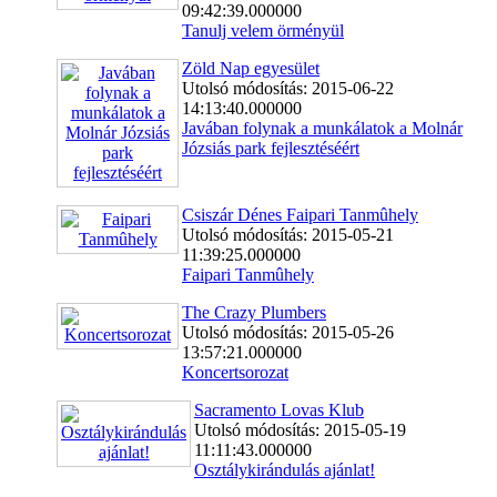
09:42:39.000000
Tanulj velem örményül
Zöld Nap egyesület
Utolsó módosítás: 2015-06-22
14:13:40.000000
Javában folynak a munkálatok a Molnár
Józsiás park fejlesztéséért
Csiszár Dénes Faipari Tanmûhely
Utolsó módosítás: 2015-05-21
11:39:25.000000
Faipari Tanmûhely
The Crazy Plumbers
Utolsó módosítás: 2015-05-26
13:57:21.000000
Koncertsorozat
Sacramento Lovas Klub
Utolsó módosítás: 2015-05-19
11:11:43.000000
Osztálykirándulás ajánlat!