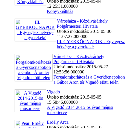
Utolsó módosítás: 2015-05-04
12:25:31.000000
Könyvkiállítás
Városháza - Kézdivásárhely
Polgármesteri Hivatala
Utolsó módosítás: 2015-05-30
11:07:27.000000
III. GYERKÕCNAPOK - Egy egész
hétvége a gyerekeké
Városháza - Kézdivásárhely
Polgármesteri Hivatala
Utolsó módosítás: 2015-05-27
12:53:56.000000
Forgalomkorlátozás a Gyerkõcnapokon
a Gábor Áron tér Vigadó elõtti felén
Vigadó
Utolsó módosítás: 2015-05-05
15:58:46.000000
A Vigadó 2014-2015-ös évad májusi
mûsorterve
Erdély Arca
Utolsó módosítás: 2015-05-10