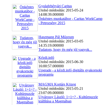
Gyulafehérvári Caritas
Utolsó módosítás: 2015-05-24
14:08:39.000000
Önkéntes munkatábor - Caritas WorkCamp
- Petrozsény 2015
Haszmann Pál Múzeum
Utolsó módosítás: 2015-03-05
14:35:19.000000
Tudatom, hogy én még jól vagyok...
Kézdi.infó
Utolsó módosítás: 2015-06-30
16:00:57.000000
Upgrade - a kézdi.infó digitális gyakornoki
programja
MAGMA Kortárs Közeg
Utolsó módosítás: 2015-05-21
23:07:09.000000
Ujvárossy László: 1+1=? - Kultúrpuzzle
kiállítása a Magmában