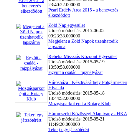
23:40:22.000000
Pearl Erdély Arca 2015 - a benevezés
elkezdõdött
Zöld Nap egyesület
Utolsó módosítás: 2015-06-02
09:23:38.000000
Megjelent a Zöld Napok tizenhatodik
lapszáma
Rebeka Missziós Központ Egyesület
Utolsó módosítás: 2015-05-19
13:50:58.000000
Együtt a család - rajzpályázat
Városháza - Kézdivásárhely Polgármesteri
Hivatala
Utolsó módosítás: 2015-05-18
13:44:52.000000
Mozgásparkot épít a Rotary Klub
Háromszéki Közösségi Alapítvány - HKA
Utolsó módosítás: 2015-05-21
11:49:20.000000
Tekerj egy játszótérért