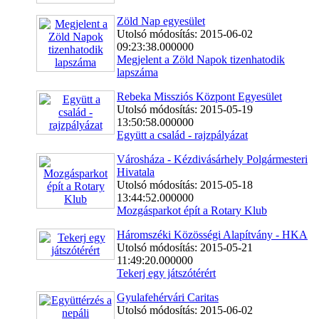
Zöld Nap egyesület
Utolsó módosítás: 2015-06-02
09:23:38.000000
Megjelent a Zöld Napok tizenhatodik
lapszáma
Rebeka Missziós Központ Egyesület
Utolsó módosítás: 2015-05-19
13:50:58.000000
Együtt a család - rajzpályázat
Városháza - Kézdivásárhely Polgármesteri
Hivatala
Utolsó módosítás: 2015-05-18
13:44:52.000000
Mozgásparkot épít a Rotary Klub
Háromszéki Közösségi Alapítvány - HKA
Utolsó módosítás: 2015-05-21
11:49:20.000000
Tekerj egy játszótérért
Gyulafehérvári Caritas
Utolsó módosítás: 2015-06-02