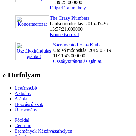
11:39:25.000000
Faipari Tanmûhely
The Crazy Plumbers
Utolsó módosítás: 2015-05-26
13:57:21.000000
Koncertsorozat
Sacramento Lovas Klub
Utolsó módosítás: 2015-05-19
11:11:43.000000
Osztálykirándulás ajánlat!
» Hírfolyam
Legfrissebb
Aktuális
Ajánlat
Hozzászólások
Új esemény
Főoldal
Centrum
Események Kézdivásárhelyen