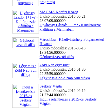
programja
MAGMA Kortárs Közeg
Utolsó módosítás: 2015-05-21
23:07:09.000000
Ujvárossy László: 1+1=? - Kultúrpuzzle
kiállítása a Magmában
Városháza - Kézdivásárhely Polgármesteri
Hivatala
Utolsó módosítás: 2015-05-18
13:34:56.000000
Gépkocsi-vezetõi állás
Zöld Nap egyesület
Utolsó módosítás: 2015-01-30
22:35:59.000000
Légy te is a Zöld Nap Suli diákja
Székely Vágta
Utolsó módosítás: 2015-05-15
21:23:44.000000
Indul a jelentkezés a 2015-ös Székely
Vágtára