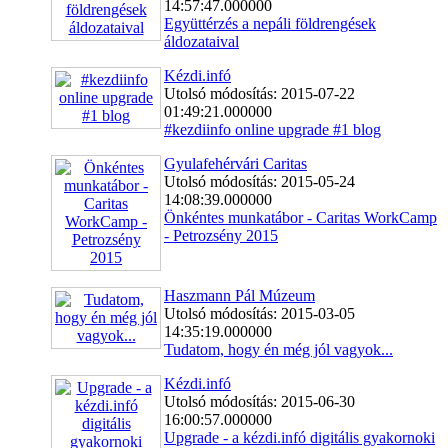
14:57:47.000000
Együttérzés a nepáli földrengések
áldozataival
Kézdi.infó
Utolsó módosítás: 2015-07-22
01:49:21.000000
#kezdiinfo online upgrade #1 blog
Gyulafehérvári Caritas
Utolsó módosítás: 2015-05-24
14:08:39.000000
Önkéntes munkatábor - Caritas WorkCamp
- Petrozsény 2015
Haszmann Pál Múzeum
Utolsó módosítás: 2015-03-05
14:35:19.000000
Tudatom, hogy én még jól vagyok...
Kézdi.infó
Utolsó módosítás: 2015-06-30
16:00:57.000000
Upgrade - a kézdi.infó digitális gyakornoki