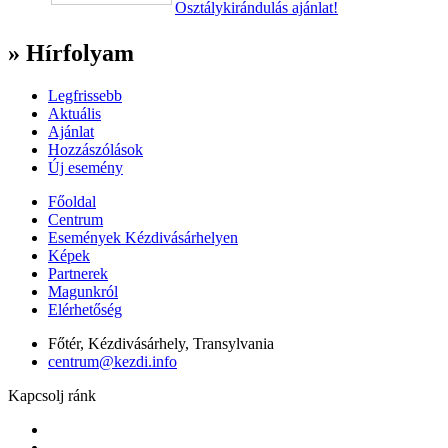
Osztálykirándulás ajánlat!
» Hírfolyam
Legfrissebb
Aktuális
Ajánlat
Hozzászólások
Új esemény
Főoldal
Centrum
Események Kézdivásárhelyen
Képek
Partnerek
Magunkról
Elérhetőség
Főtér, Kézdivásárhely, Transylvania
centrum@kezdi.info
Kapcsolj ránk