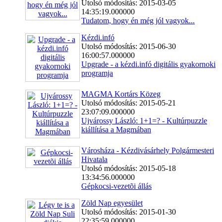
Utolsó módosítás: 2015-03-05
14:35:19.000000
Tudatom, hogy én még jól vagyok...
Kézdi.infó
Utolsó módosítás: 2015-06-30
16:00:57.000000
Upgrade - a kézdi.infó digitális gyakornoki
programja
MAGMA Kortárs Közeg
Utolsó módosítás: 2015-05-21
23:07:09.000000
Ujvárossy László: 1+1=? - Kultúrpuzzle
kiállítása a Magmában
Városháza - Kézdivásárhely Polgármesteri
Hivatala
Utolsó módosítás: 2015-05-18
13:34:56.000000
Gépkocsi-vezetõi állás
Zöld Nap egyesület
Utolsó módosítás: 2015-01-30
22:35:59.000000