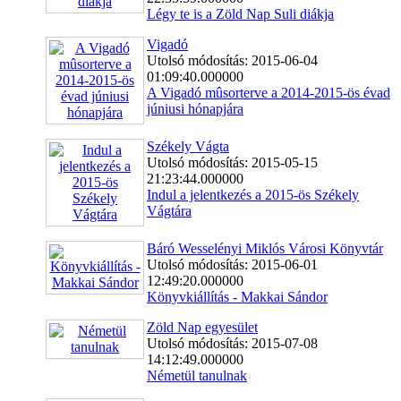
Légy te is a Zöld Nap Suli diákja
Vigadó
Utolsó módosítás: 2015-06-04
01:09:40.000000
A Vigadó mûsorterve a 2014-2015-ös évad
júniusi hónapjára
Székely Vágta
Utolsó módosítás: 2015-05-15
21:23:44.000000
Indul a jelentkezés a 2015-ös Székely
Vágtára
Báró Wesselényi Miklós Városi Könyvtár
Utolsó módosítás: 2015-06-01
12:49:20.000000
Könyvkiállítás - Makkai Sándor
Zöld Nap egyesület
Utolsó módosítás: 2015-07-08
14:12:49.000000
Németül tanulnak