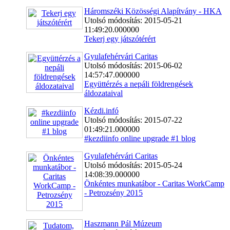
Háromszéki Közösségi Alapítvány - HKA
Utolsó módosítás: 2015-05-21
11:49:20.000000
Tekerj egy játszótérért
Gyulafehérvári Caritas
Utolsó módosítás: 2015-06-02
14:57:47.000000
Együttérzés a nepáli földrengések
áldozataival
Kézdi.infó
Utolsó módosítás: 2015-07-22
01:49:21.000000
#kezdiinfo online upgrade #1 blog
Gyulafehérvári Caritas
Utolsó módosítás: 2015-05-24
14:08:39.000000
Önkéntes munkatábor - Caritas WorkCamp
- Petrozsény 2015
Haszmann Pál Múzeum