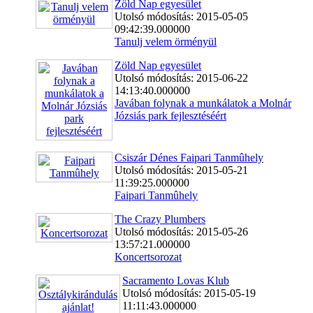
Zöld Nap egyesület
Utolsó módosítás: 2015-05-05
09:42:39.000000
Tanulj velem örményül
Zöld Nap egyesület
Utolsó módosítás: 2015-06-22
14:13:40.000000
Javában folynak a munkálatok a Molnár
Józsiás park fejlesztéséért
Csiszár Dénes Faipari Tanmûhely
Utolsó módosítás: 2015-05-21
11:39:25.000000
Faipari Tanmûhely
The Crazy Plumbers
Utolsó módosítás: 2015-05-26
13:57:21.000000
Koncertsorozat
Sacramento Lovas Klub
Utolsó módosítás: 2015-05-19
11:11:43.000000