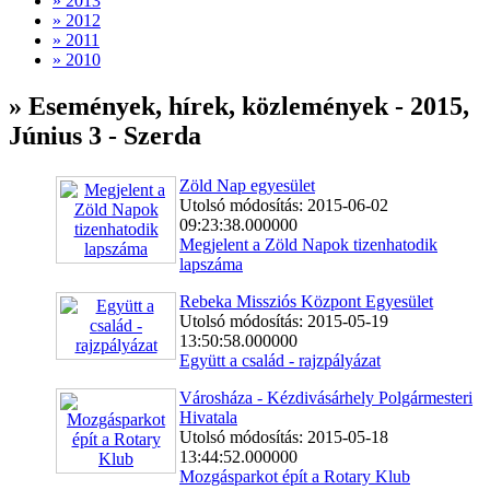
» 2013
» 2012
» 2011
» 2010
» Események, hírek, közlemények - 2015,
Június 3 - Szerda
Zöld Nap egyesület
Utolsó módosítás: 2015-06-02
09:23:38.000000
Megjelent a Zöld Napok tizenhatodik
lapszáma
Rebeka Missziós Központ Egyesület
Utolsó módosítás: 2015-05-19
13:50:58.000000
Együtt a család - rajzpályázat
Városháza - Kézdivásárhely Polgármesteri
Hivatala
Utolsó módosítás: 2015-05-18
13:44:52.000000
Mozgásparkot épít a Rotary Klub