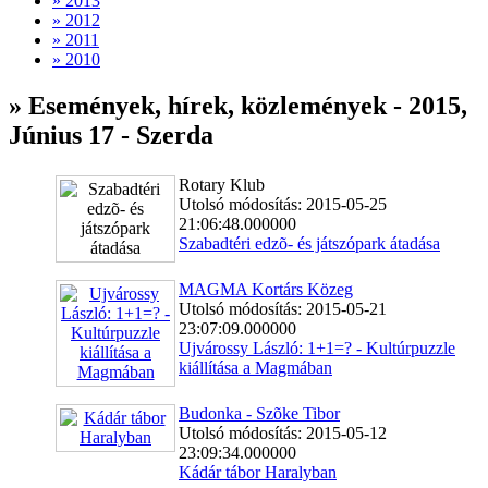
» 2013
» 2012
» 2011
» 2010
» Események, hírek, közlemények - 2015,
Június 17 - Szerda
Rotary Klub
Utolsó módosítás: 2015-05-25
21:06:48.000000
Szabadtéri edzõ- és játszópark átadása
MAGMA Kortárs Közeg
Utolsó módosítás: 2015-05-21
23:07:09.000000
Ujvárossy László: 1+1=? - Kultúrpuzzle
kiállítása a Magmában
Budonka - Szõke Tibor
Utolsó módosítás: 2015-05-12
23:09:34.000000
Kádár tábor Haralyban