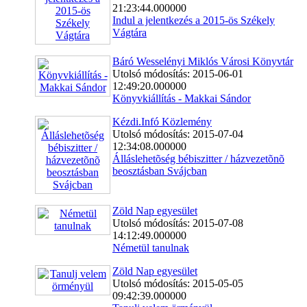
21:23:44.000000
Indul a jelentkezés a 2015-ös Székely
Vágtára
Báró Wesselényi Miklós Városi Könyvtár
Utolsó módosítás: 2015-06-01
12:49:20.000000
Könyvkiállítás - Makkai Sándor
Kézdi.Infó Közlemény
Utolsó módosítás: 2015-07-04
12:34:08.000000
Álláslehetõség bébiszitter / házvezetõnõ
beosztásban Svájcban
Zöld Nap egyesület
Utolsó módosítás: 2015-07-08
14:12:49.000000
Németül tanulnak
Zöld Nap egyesület
Utolsó módosítás: 2015-05-05
09:42:39.000000