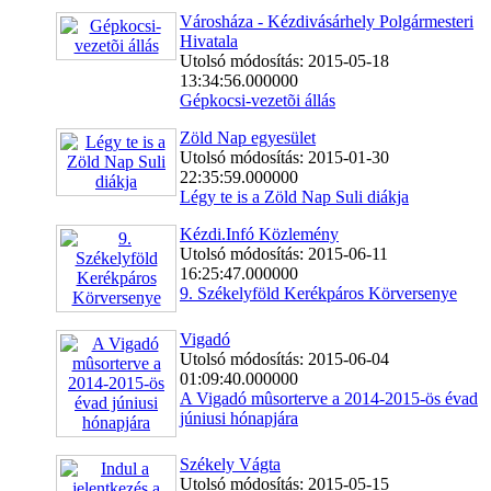
Városháza - Kézdivásárhely Polgármesteri
Hivatala
Utolsó módosítás: 2015-05-18
13:34:56.000000
Gépkocsi-vezetõi állás
Zöld Nap egyesület
Utolsó módosítás: 2015-01-30
22:35:59.000000
Légy te is a Zöld Nap Suli diákja
Kézdi.Infó Közlemény
Utolsó módosítás: 2015-06-11
16:25:47.000000
9. Székelyföld Kerékpáros Körversenye
Vigadó
Utolsó módosítás: 2015-06-04
01:09:40.000000
A Vigadó mûsorterve a 2014-2015-ös évad
júniusi hónapjára
Székely Vágta
Utolsó módosítás: 2015-05-15