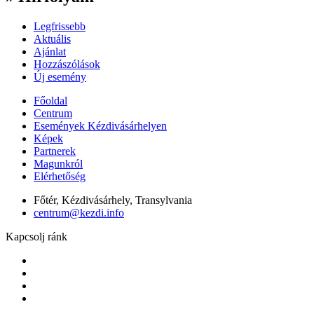
Legfrissebb
Aktuális
Ajánlat
Hozzászólások
Új esemény
Főoldal
Centrum
Események Kézdivásárhelyen
Képek
Partnerek
Magunkról
Elérhetőség
Főtér, Kézdivásárhely, Transylvania
centrum@kezdi.info
Kapcsolj ránk