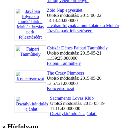
Tanulj velem örményül
Zöld Nap egyesület
Utolsó módosítás: 2015-06-22
14:13:40.000000
Javában folynak a munkálatok a Molnár
Józsiás park fejlesztéséért
Csiszár Dénes Faipari Tanmûhely
Utolsó módosítás: 2015-05-21
11:39:25.000000
Faipari Tanmûhely
The Crazy Plumbers
Utolsó módosítás: 2015-05-26
13:57:21.000000
Koncertsorozat
Sacramento Lovas Klub
Utolsó módosítás: 2015-05-19
11:11:43.000000
Osztálykirándulás ajánlat!
» Hírfolyam