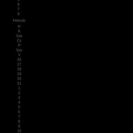
6
7
8
Február
H
K
Sze
Cs
P
Szo
V
26
27
28
29
30
31
1
2
3
4
5
6
7
8
9
10