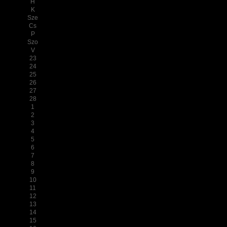
H
K
Sze
Cs
P
Szo
V
23
24
25
26
27
28
1
2
3
4
5
6
7
8
9
10
11
12
13
14
15