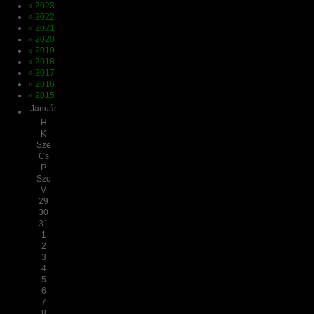
» 2023
» 2022
» 2021
» 2020
» 2019
» 2018
» 2017
» 2016
» 2015
Január
H
K
Sze
Cs
P
Szo
V
29
30
31
1
2
3
4
5
6
7
8