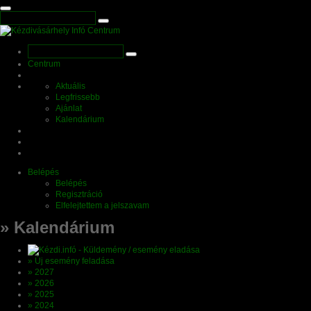
Centrum
Aktuális
Legfrissebb
Ajánlat
Kalendárium
Belépés
Belépés
Regisztráció
Elfelejtettem a jelszavam
» Kalendárium
» Új esemény feladása
» 2027
» 2026
» 2025
» 2024