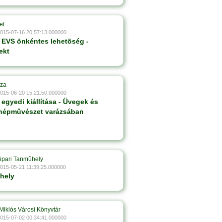
et
2015-07-16 20:57:13.000000
EVS önkéntes lehetõség -
ekt
áza
2015-06-20 15:21:50.000000
egyedi kiállítása - Üvegek és
 népmûvészet varázsában
ipari Tanmûhely
2015-05-21 11:39:25.000000
hely
Miklós Városi Könyvtár
2015-07-02 00:34:41.000000