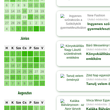
6
7
8
9
10
11
12
13
14
15
16
17
18
19
New Fashion
20
21
22
23
24
25
26
Utolsó módosítás:
27
28
29
30
1
2
3
Ingyenes szó
gyermekfeszt
4
5
6
7
8
9
10
Június
Báró Wesselényi 
H
K
Sze
Cs
P
Szo
V
Utolsó módosítás: 
Könyvkiállítá
1
2
3
4
5
6
7
emlékére
8
9
10
11
12
13
14
15
16
17
18
19
20
21
22
23
24
25
26
27
28
Zöld Nap egyesül
29
30
1
2
3
4
5
Utolsó módosítás: 
6
7
8
9
10
11
12
Tanulj velem 
Augusztus
Vinca Minor Egye
H
K
Sze
Cs
P
Szo
V
Utolsó módosítás: 
27
28
29
30
31
1
2
Kaláka Bálván