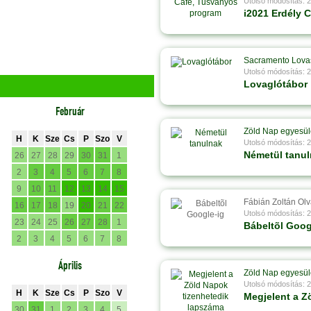
Utolsó módosítás: 
i2021 Erdély 
Sacramento Lova
Utolsó módosítás: 
Lovaglótábor
Február
Zöld Nap egyesül
H
K
Sze
Cs
P
Szo
V
Utolsó módosítás: 
Németül tanu
26
27
28
29
30
31
1
2
3
4
5
6
7
8
9
10
11
12
13
14
15
Fábián Zoltán Ol
16
17
18
19
20
21
22
Utolsó módosítás: 
23
24
25
26
27
28
1
Bábeltõl Goog
2
3
4
5
6
7
8
Április
Zöld Nap egyesül
Utolsó módosítás: 
H
K
Sze
Cs
P
Szo
V
Megjelent a Z
30
31
1
2
3
4
5