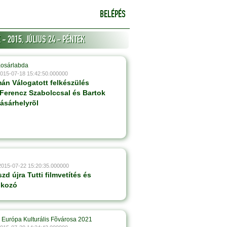
BELÉPÉS
- 2015, JÚLIUS 24 - PÉNTEK
Kosárlabda
2015-07-18 15:42:50.000000
án Válogatott felkészülés
erencz Szabolccsal és Bartok
ásárhelyrõl
2015-07-22 15:20:35.000000
szd újra Tutti filmvetítés és
lkozó
 Európa Kulturális Fõvárosa 2021