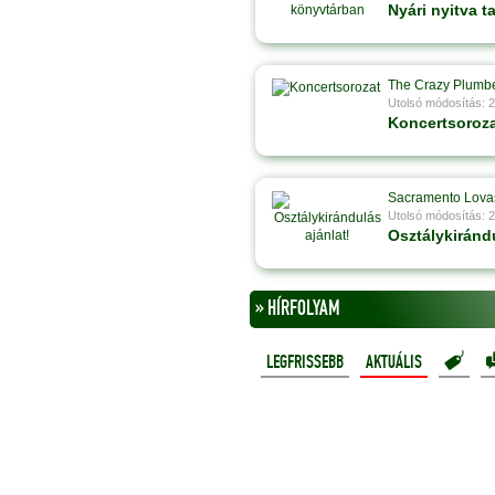
Nyári nyitva t
The Crazy Plumb
Utolsó módosítás: 
Koncertsoroz
Sacramento Lova
Utolsó módosítás: 
Osztálykirándu
» HÍRFOLYAM
LEGFRISSEBB
AKTUÁLIS