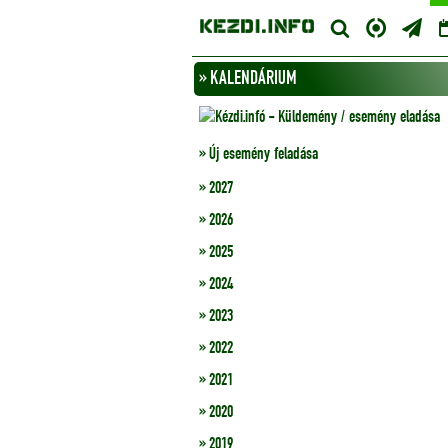
» KALENDÁRIUM
» Új esemény feladása
» 2027
» 2026
» 2025
» 2024
» 2023
» 2022
» 2021
» 2020
» 2019