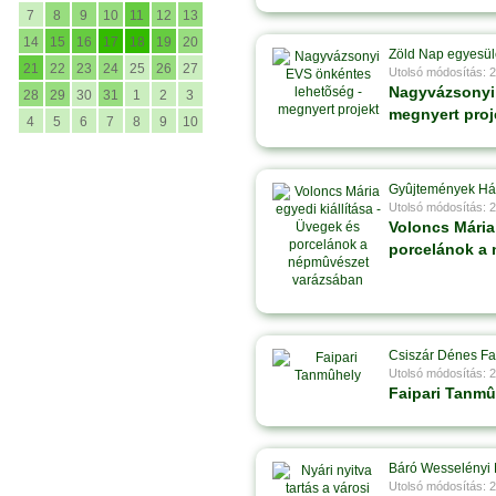
7
8
9
10
11
12
13
14
15
16
17
18
19
20
Zöld Nap egyesül
21
22
23
24
25
26
27
Utolsó módosítás: 
Nagyvázsonyi 
28
29
30
31
1
2
3
megnyert proj
4
5
6
7
8
9
10
Gyûjtemények H
Utolsó módosítás: 
Voloncs Mária 
porcelánok a
Csiszár Dénes Fa
Utolsó módosítás: 
Faipari Tanmû
Báró Wesselényi 
Utolsó módosítás: 