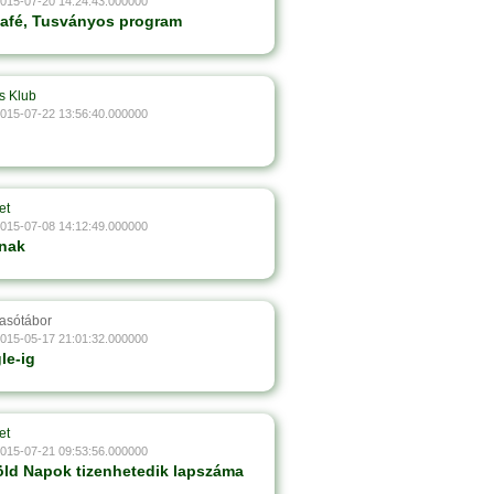
2015-07-20 14:24:43.000000
Café, Tusványos program
s Klub
2015-07-22 13:56:40.000000
et
2015-07-08 14:12:49.000000
lnak
vasótábor
2015-05-17 21:01:32.000000
le-ig
et
2015-07-21 09:53:56.000000
öld Napok tizenhetedik lapszáma