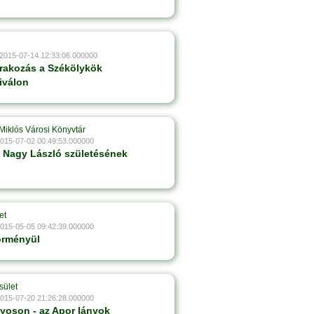
 2015-07-14 12:33:06.000000
rakozás a Székölykök
iválon
Miklós Városi Könyvtár
2015-07-02 00:49:53.000000
s Nagy László születésének
et
2015-05-05 09:42:39.000000
örményül
sület
2015-07-20 21:26:28.000000
yoson - az Apor lányok