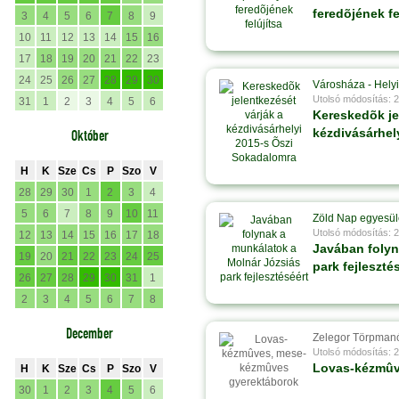
feredõjének fe
3
4
5
6
7
8
9
10
11
12
13
14
15
16
17
18
19
20
21
22
23
24
25
26
27
28
29
30
Városháza - Helyi 
Utolsó módosítás: 
31
1
2
3
4
5
6
Kereskedõk je
kézdivásárhel
Október
H
K
Sze
Cs
P
Szo
V
28
29
30
1
2
3
4
5
6
7
8
9
10
11
Zöld Nap egyesül
Utolsó módosítás: 
12
13
14
15
16
17
18
Javában folyn
19
20
21
22
23
24
25
park fejleszté
26
27
28
29
30
31
1
2
3
4
5
6
7
8
December
Zelegor Törpman
Utolsó módosítás: 
Lovas-kézmûv
H
K
Sze
Cs
P
Szo
V
30
1
2
3
4
5
6