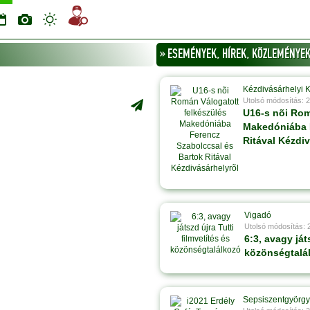
» ESEMÉNYEK, HÍREK, KÖZLEMÉNYEK 
Kézdivásárhelyi 
Utolsó módosítás: 
U16-s nõi Rom
Makedóniába F
Ritával Kézdiv
Vigadó
Utolsó módosítás: 
6:3, avagy ját
közönségtalá
Sepsiszentgyörgy