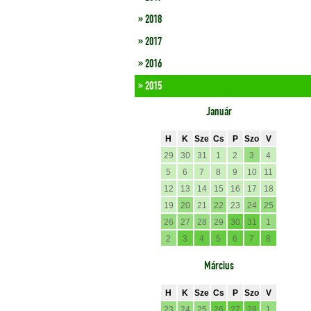
» 2018
» 2017
» 2016
» 2015
Január
H
K
Sze
Cs
P
Szo
V
29
30
31
1
2
3
4
5
6
7
8
9
10
11
12
13
14
15
16
17
18
19
20
21
22
23
24
25
26
27
28
29
30
31
1
2
3
4
5
6
7
8
Március
H
K
Sze
Cs
P
Szo
V
23
24
25
26
27
28
1