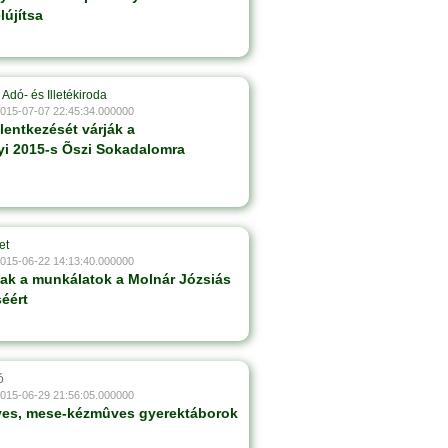
lújítsa
Adó- és Illetékiroda
2015-07-07 22:45:34.000000
lentkezését várják a
yi 2015-s Õszi Sokadalomra
et
2015-06-22 14:13:40.000000
ak a munkálatok a Molnár Józsiás
séért
ó
2015-06-29 21:56:05.000000
es, mese-kézmûves gyerektáborok