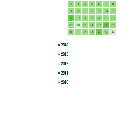
2
3
4
5
6
7
8
9
10
11
12
13
14
15
16
17
18
19
20
21
22
23
24
25
26
27
28
29
30
1
2
3
4
5
6
» 2014
» 2013
» 2012
» 2011
» 2010