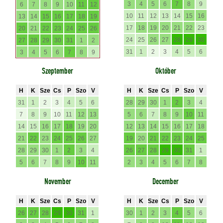
3
4
5
6
7
8
9
6
7
8
9
10
11
12
10
11
12
13
14
15
16
13
14
15
16
17
18
19
17
18
19
20
21
22
23
20
21
22
23
24
25
26
24
25
26
27
28
29
30
27
28
29
30
31
1
2
31
1
2
3
4
5
6
3
4
5
6
7
8
9
Szeptember
Október
H
K
Sze
Cs
P
Szo
V
H
K
Sze
Cs
P
Szo
V
31
1
2
3
4
5
6
28
29
30
1
2
3
4
7
8
9
10
11
12
13
5
6
7
8
9
10
11
14
15
16
17
18
19
20
12
13
14
15
16
17
18
21
22
23
24
25
26
27
19
20
21
22
23
24
25
28
29
30
1
2
3
4
26
27
28
29
30
31
1
5
6
7
8
9
10
11
2
3
4
5
6
7
8
November
December
H
K
Sze
Cs
P
Szo
V
H
K
Sze
Cs
P
Szo
V
26
27
28
29
30
31
1
30
1
2
3
4
5
6