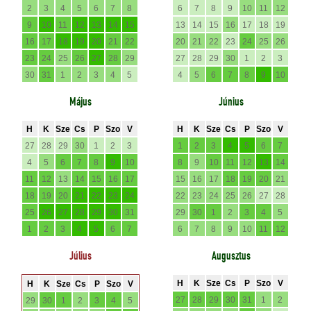
2
3
4
5
6
7
8
6
7
8
9
10
11
12
9
10
11
12
13
14
15
13
14
15
16
17
18
19
16
17
18
19
20
21
22
20
21
22
23
24
25
26
23
24
25
26
27
28
29
27
28
29
30
1
2
3
30
31
1
2
3
4
5
4
5
6
7
8
9
10
Május
Június
H
K
Sze
Cs
P
Szo
V
H
K
Sze
Cs
P
Szo
V
27
28
29
30
1
2
3
1
2
3
4
5
6
7
4
5
6
7
8
9
10
8
9
10
11
12
13
14
11
12
13
14
15
16
17
15
16
17
18
19
20
21
18
19
20
21
22
23
24
22
23
24
25
26
27
28
25
26
27
28
29
30
31
29
30
1
2
3
4
5
1
2
3
4
5
6
7
6
7
8
9
10
11
12
Július
Augusztus
H
K
Sze
Cs
P
Szo
V
H
K
Sze
Cs
P
Szo
V
27
28
29
30
31
1
2
29
30
1
2
3
4
5