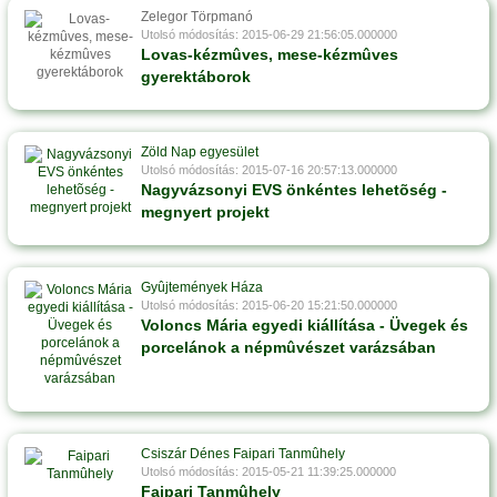
Zelegor Törpmanó
Utolsó módosítás: 2015-06-29 21:56:05.000000
Lovas-kézmûves, mese-kézmûves
gyerektáborok
Zöld Nap egyesület
Utolsó módosítás: 2015-07-16 20:57:13.000000
Nagyvázsonyi EVS önkéntes lehetõség -
megnyert projekt
Gyûjtemények Háza
Utolsó módosítás: 2015-06-20 15:21:50.000000
Voloncs Mária egyedi kiállítása - Üvegek és
porcelánok a népmûvészet varázsában
Csiszár Dénes Faipari Tanmûhely
Utolsó módosítás: 2015-05-21 11:39:25.000000
Faipari Tanmûhely