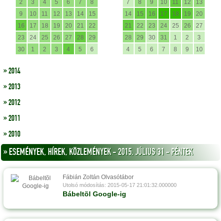
2
3
4
5
6
7
8
7
8
9
10
11
12
13
9
10
11
12
13
14
15
14
15
16
17
18
19
20
16
17
18
19
20
21
22
21
22
23
24
25
26
27
23
24
25
26
27
28
29
28
29
30
31
1
2
3
30
1
2
3
4
5
6
4
5
6
7
8
9
10
» 2014
» 2013
» 2012
» 2011
» 2010
» ESEMÉNYEK, HÍREK, KÖZLEMÉNYEK - 2015, JÚLIUS 31 - PÉNTEK
Fábián Zoltán Olvasótábor
Utolsó módosítás: 2015-05-17 21:01:32.000000
Bábeltõl Google-ig