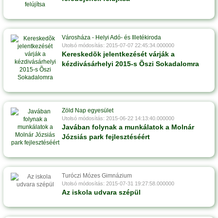
Városháza - Helyi Adó- és Illetékiroda
Utolsó módosítás: 2015-07-07 22:45:34.000000
Kereskedõk jelentkezését várják a
kézdivásárhelyi 2015-s Õszi Sokadalomra
Zöld Nap egyesület
Utolsó módosítás: 2015-06-22 14:13:40.000000
Javában folynak a munkálatok a Molnár
Józsiás park fejlesztéséért
Turóczi Mózes Gimnázium
Utolsó módosítás: 2015-07-31 19:27:58.000000
Az iskola udvara szépül