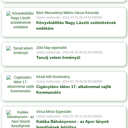
Báró Wesselényi Miklós Városi Könyvtár
Utolsó módosítás: 2015-07-02 00:49:53.000000
Könyvkiállítás Nagy László születésének
emlékére
Zöld Nap egyesület
Utolsó módosítás: 2015-05-05 09:42:39.000000
Tanulj velem örményül
Kézdi.Infó Közlemény
Utolsó módosítás: 2015-07-29 00:59:58.000000
Cigánytánc tábor 17. alkalommal zajlik
Kommandón
Vinca Minor Egyesület
Utolsó módosítás: 2015-07-20 21:26:28.000000
Kaláka Bálványoson - az Apor lányok
feredõjének felújítsa