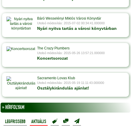
Báró Wesselényi Miklós Városi Könyvtár
Utolsó módosítás: 2015-07-02 00:34:41.000000
Nyári nyitva tartás a városi könyvtárban
The Crazy Plumbers
Utolsó módosítás: 2015-05-26 13:57:21.000000
Koncertsorozat
Sacramento Lovas Klub
Utolsó módosítás: 2015-05-19 11:11:43.000000
Osztálykirándulás ajánlat!
» HÍRFOLYAM
LEGFRISSEBB
AKTUÁLIS