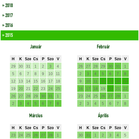
» 2018
» 2017
» 2016
» 2015
Január
Február
H
K
Sze
Cs
P
Szo
V
H
K
Sze
Cs
P
Szo
V
29
30
31
1
2
3
4
26
27
28
29
30
31
1
5
6
7
8
9
10
11
2
3
4
5
6
7
8
12
13
14
15
16
17
18
9
10
11
12
13
14
15
19
20
21
22
23
24
25
16
17
18
19
20
21
22
26
27
28
29
30
31
1
23
24
25
26
27
28
1
2
3
4
5
6
7
8
2
3
4
5
6
7
8
Március
Április
H
K
Sze
Cs
P
Szo
V
H
K
Sze
Cs
P
Szo
V
23
24
25
26
27
28
1
30
31
1
2
3
4
5