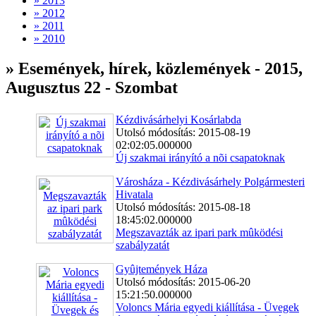
» 2013
» 2012
» 2011
» 2010
» Események, hírek, közlemények - 2015,
Augusztus 22 - Szombat
Kézdivásárhelyi Kosárlabda
Utolsó módosítás: 2015-08-19
02:02:05.000000
Új szakmai irányító a nõi csapatoknak
Városháza - Kézdivásárhely Polgármesteri
Hivatala
Utolsó módosítás: 2015-08-18
18:45:02.000000
Megszavazták az ipari park mûködési
szabályzatát
Gyûjtemények Háza
Utolsó módosítás: 2015-06-20
15:21:50.000000
Voloncs Mária egyedi kiállítása - Üvegek