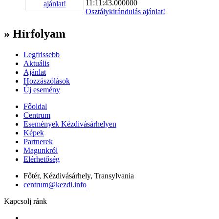
11:11:43.000000
Osztálykirándulás ajánlat!
» Hírfolyam
Legfrissebb
Aktuális
Ajánlat
Hozzászólások
Új esemény
Főoldal
Centrum
Események Kézdivásárhelyen
Képek
Partnerek
Magunkról
Elérhetőség
Főtér, Kézdivásárhely, Transylvania
centrum@kezdi.info
Kapcsolj ránk