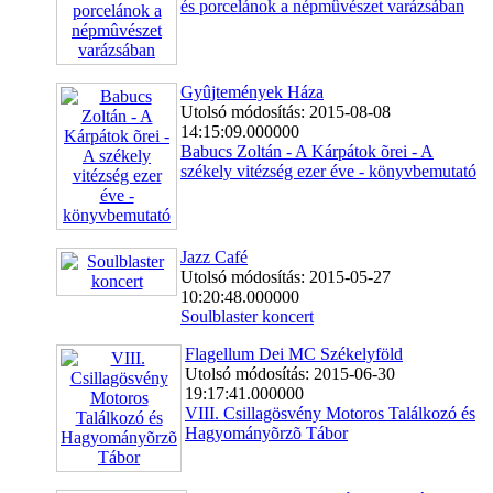
és porcelánok a népmûvészet varázsában
Gyûjtemények Háza
Utolsó módosítás: 2015-08-08
14:15:09.000000
Babucs Zoltán - A Kárpátok õrei - A
székely vitézség ezer éve - könyvbemutató
Jazz Café
Utolsó módosítás: 2015-05-27
10:20:48.000000
Soulblaster koncert
Flagellum Dei MC Székelyföld
Utolsó módosítás: 2015-06-30
19:17:41.000000
VIII. Csillagösvény Motoros Találkozó és
Hagyományõrzõ Tábor