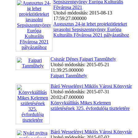
Sepsiszentgyörgy Európa Kulturális
Fõvárosa 2021
Utolsó módosítás: 2015-08-13
17:59:27.000000
Augusztus 24-ig lehet projektötleteket
javasolni Sepsiszentgyörgy Európa
Kulturális Fõvárosa 2021 pályázatához
Csiszár Dénes Faipari Tanmûhely
Utolsó módosítás: 2015-05-21
11:39:25.000000
Faipari Tanmûhely
Báró Wesselényi Miklós Városi Könyvtár
Utolsó módosítás: 2015-07-31
20:02:47.000000
Könyvkiállítás Mikes Kelemen
születésének 325. évfordulója tiszteletére
Báró Wesselényi Miklós Városi Könyvtár
Utolsó módosítás: 2015-07-02