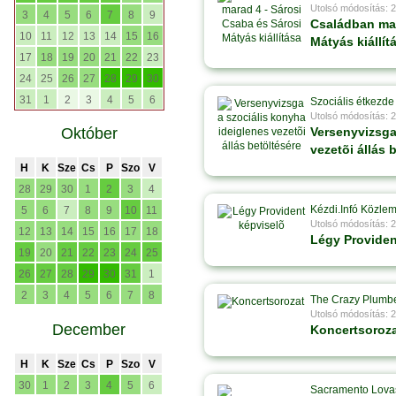
Utolsó módosítás: 
3
4
5
6
7
8
9
Családban mar
10
11
12
13
14
15
16
Mátyás kiállít
17
18
19
20
21
22
23
24
25
26
27
28
29
30
31
1
2
3
4
5
6
Szociális étkezde
Utolsó módosítás: 
Október
Versenyvizsga
vezetõi állás 
H
K
Sze
Cs
P
Szo
V
28
29
30
1
2
3
4
Kézdi.Infó Közle
5
6
7
8
9
10
11
Utolsó módosítás: 
12
13
14
15
16
17
18
Légy Providen
19
20
21
22
23
24
25
26
27
28
29
30
31
1
2
3
4
5
6
7
8
The Crazy Plumb
Utolsó módosítás: 
December
Koncertsoroz
H
K
Sze
Cs
P
Szo
V
30
1
2
3
4
5
6
Sacramento Lova