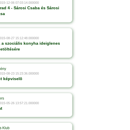
2015-12-06 07:03:14.000000
ad 4 - Sárosi Csaba és Sárosi
ása
2015-08-27 15:12:48.000000
 a szociális konyha ideiglenes
betöltésére
mény
2015-08-23 15:23:36.000000
t képviselõ
ers
2015-05-26 13:57:21.000000
at
s Klub