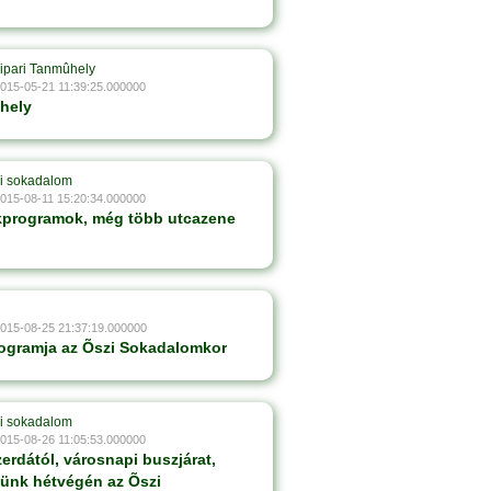
ipari Tanmûhely
2015-05-21 11:39:25.000000
hely
i sokadalom
2015-08-11 15:20:34.000000
kprogramok, még több utcazene
2015-08-25 21:37:19.000000
ogramja az Õszi Sokadalomkor
i sokadalom
2015-08-26 11:05:53.000000
erdától, városnapi buszjárat,
ünk hétvégén az Õszi