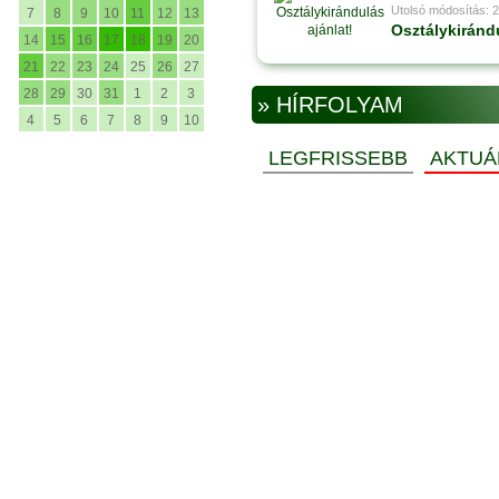
Utolsó módosítás: 
7
8
9
10
11
12
13
Osztálykirándu
14
15
16
17
18
19
20
21
22
23
24
25
26
27
28
29
30
31
1
2
3
» HÍRFOLYAM
4
5
6
7
8
9
10
LEGFRISSEBB
AKTUÁ