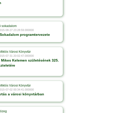
n
i sokadalom
2015-08-27 23:28:59.000000
 Sokadalom programtervezete
Miklós Városi Könyvtár
2015-07-31 20:02:47.000000
s Mikes Kelemen születésének 325.
szteletére
Miklós Városi Könyvtár
2015-07-02 00:34:41.000000
artás a városi könyvtárban
Közeg