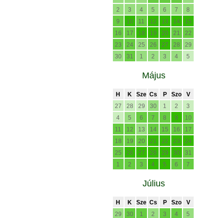
2
3
4
5
6
7
8
9
10
11
12
13
14
15
16
17
18
19
20
21
22
23
24
25
26
27
28
29
30
31
1
2
3
4
5
Május
H
K
Sze
Cs
P
Szo
V
27
28
29
30
1
2
3
4
5
6
7
8
9
10
11
12
13
14
15
16
17
18
19
20
21
22
23
24
25
26
27
28
29
30
31
1
2
3
4
5
6
7
Július
H
K
Sze
Cs
P
Szo
V
29
30
1
2
3
4
5