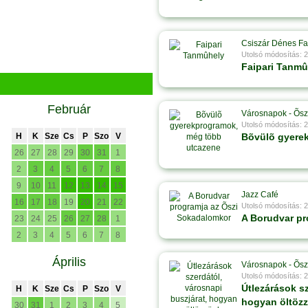
Csiszár Dénes Fa
Utolsó módosítás: 
Faipari Tanmû
Február
Városnapok - Õsz
Utolsó módosítás: 
H
K
Sze
Cs
P
Szo
V
Bõvülõ gyere
26
27
28
29
30
31
1
2
3
4
5
6
7
8
9
10
11
12
13
14
15
Jazz Café
16
17
18
19
20
21
22
Utolsó módosítás: 
A Borudvar pr
23
24
25
26
27
28
1
2
3
4
5
6
7
8
Április
Városnapok - Õsz
Utolsó módosítás: 
Útlezárások sz
H
K
Sze
Cs
P
Szo
V
hogyan öltözz
30
31
1
2
3
4
5