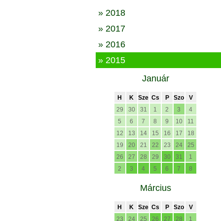
» 2018
» 2017
» 2016
» 2015
Január
H
K
Sze
Cs
P
Szo
V
29
30
31
1
2
3
4
5
6
7
8
9
10
11
12
13
14
15
16
17
18
19
20
21
22
23
24
25
26
27
28
29
30
31
1
2
3
4
5
6
7
8
Március
H
K
Sze
Cs
P
Szo
V
23
24
25
26
27
28
1