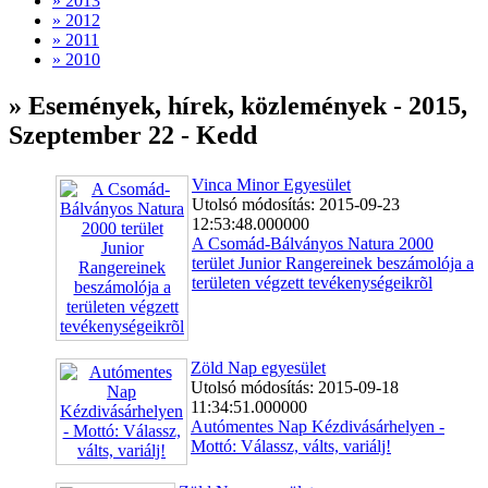
» 2013
» 2012
» 2011
» 2010
» Események, hírek, közlemények - 2015,
Szeptember 22 - Kedd
Vinca Minor Egyesület
Utolsó módosítás: 2015-09-23
12:53:48.000000
A Csomád-Bálványos Natura 2000
terület Junior Rangereinek beszámolója a
területen végzett tevékenységeikrõl
Zöld Nap egyesület
Utolsó módosítás: 2015-09-18
11:34:51.000000
Autómentes Nap Kézdivásárhelyen -
Mottó: Válassz, válts, variálj!