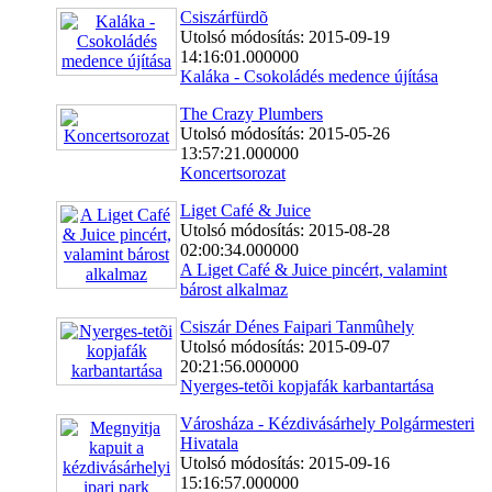
Csiszárfürdõ
Utolsó módosítás: 2015-09-19
14:16:01.000000
Kaláka - Csokoládés medence újítása
The Crazy Plumbers
Utolsó módosítás: 2015-05-26
13:57:21.000000
Koncertsorozat
Liget Café & Juice
Utolsó módosítás: 2015-08-28
02:00:34.000000
A Liget Café & Juice pincért, valamint
bárost alkalmaz
Csiszár Dénes Faipari Tanmûhely
Utolsó módosítás: 2015-09-07
20:21:56.000000
Nyerges-tetõi kopjafák karbantartása
Városháza - Kézdivásárhely Polgármesteri
Hivatala
Utolsó módosítás: 2015-09-16
15:16:57.000000