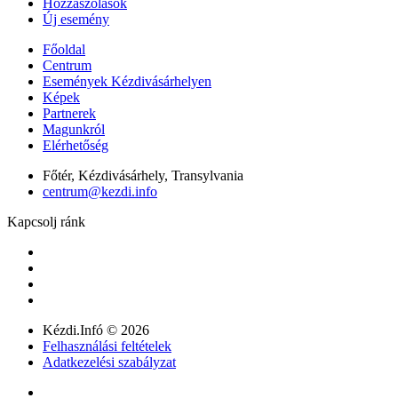
Hozzászólások
Új esemény
Főoldal
Centrum
Események Kézdivásárhelyen
Képek
Partnerek
Magunkról
Elérhetőség
Főtér, Kézdivásárhely, Transylvania
centrum@kezdi.info
Kapcsolj ránk
Kézdi.Infó © 2026
Felhasználási feltételek
Adatkezelési szabályzat