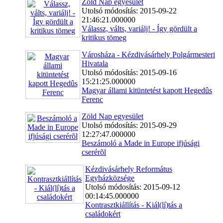
Zöld Nap egyesület
Utolsó módosítás: 2015-09-22
21:46:21.000000
Válassz, válts, variálj! - Így gördült a
kritikus tömeg
Városháza - Kézdivásárhely Polgármesteri
Hivatala
Utolsó módosítás: 2015-09-16
15:21:25.000000
Magyar állami kitüntetést kapott Hegedûs
Ferenc
Zöld Nap egyesület
Utolsó módosítás: 2015-09-29
12:27:47.000000
Beszámoló a Made in Europe ifjúsági
cserérõl
Kézdivásárhely Református
Egyházközsége
Utolsó módosítás: 2015-09-12
00:14:45.000000
Kontrasztkiállítás - Kiál(lí)tás a
családokért