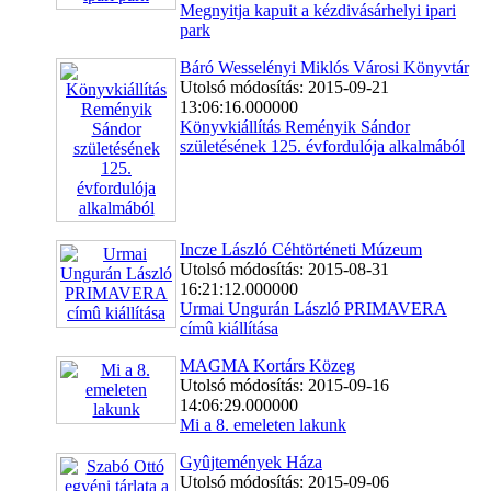
Megnyitja kapuit a kézdivásárhelyi ipari
park
Báró Wesselényi Miklós Városi Könyvtár
Utolsó módosítás: 2015-09-21
13:06:16.000000
Könyvkiállítás Reményik Sándor
születésének 125. évfordulója alkalmából
Incze László Céhtörténeti Múzeum
Utolsó módosítás: 2015-08-31
16:21:12.000000
Urmai Ungurán László PRIMAVERA
címû kiállítása
MAGMA Kortárs Közeg
Utolsó módosítás: 2015-09-16
14:06:29.000000
Mi a 8. emeleten lakunk
Gyûjtemények Háza
Utolsó módosítás: 2015-09-06