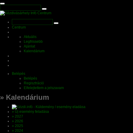
Centrum
Aktuális
Legfrissebb
Ajánlat
Kalendárium
Belépés
Belépés
Regisztráció
Elfelejtettem a jelszavam
» Kalendárium
» Új esemény feladása
» 2027
» 2026
» 2025
» 2024