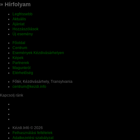
» Hírfolyam
Legfrissebb
Aktuális
Ajánlat
Hozzászólások
Új esemény
Főoldal
Centrum
Események Kézdivásárhelyen
Képek
Partnerek
Magunkról
Elérhetőség
Főtér, Kézdivásárhely, Transylvania
centrum@kezdi.info
Kapcsolj ránk
Kézdi.Infó © 2026
Felhasználási feltételek
Adatkezelési szabályzat