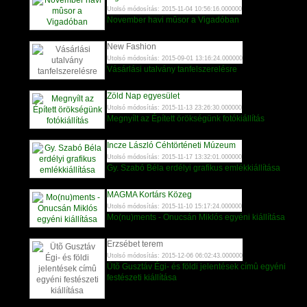
Utolsó módosítás: 2015-11-04 10:56:16.000000
November havi mûsor a Vigadóban
New Fashion
Utolsó módosítás: 2015-09-01 13:16:24.000000
Vásárlási utalvány tanfelszerelésre
Zöld Nap egyesület
Utolsó módosítás: 2015-11-13 23:26:30.000000
Megnyílt az Épített örökségünk fotókiállítás
Incze László Céhtörténeti Múzeum
Utolsó módosítás: 2015-11-17 13:32:01.000000
Gy. Szabó Béla erdélyi grafikus emlékkiállítása
MAGMA Kortárs Közeg
Utolsó módosítás: 2015-11-10 15:17:24.000000
Mo(nu)ments - Onucsán Miklós egyéni kiállítása
Erzsébet terem
Utolsó módosítás: 2015-12-06 06:02:43.000000
Ütõ Gusztáv Égi- és földi jelentések címû egyéni
festészeti kiállítása