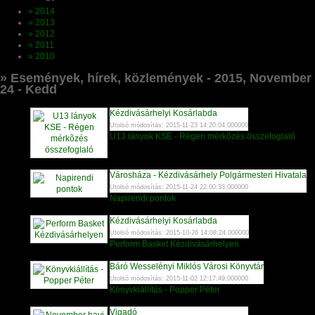
» 2014
» 2013
» 2012
» 2011
» 2010
» Események, hírek, közlemények - 2015, November
24 - Kedd
Kézdivásárhelyi Kosárlabda
Utolsó módosítás: 2015-11-23 14:20:04.000000
U13 lányok KSE - Régen mérkõzés összefoglaló
Városháza - Kézdivásárhely Polgármesteri Hivatala
Utolsó módosítás: 2015-11-24 22:00:33.000000
Napirendi pontok
Kézdivásárhelyi Kosárlabda
Utolsó módosítás: 2015-10-26 14:08:24.000000
Perform Basket Kézdivásárhelyen
Báró Wesselényi Miklós Városi Könyvtár
Utolsó módosítás: 2015-11-02 12:17:49.000000
Könyvkiállítás - Popper Péter
Vigadó