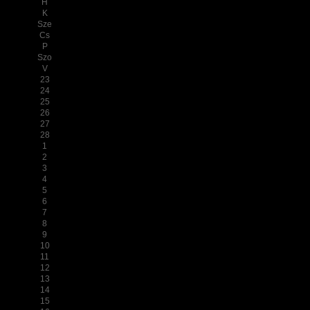
H
K
Sze
Cs
P
Szo
V
23
24
25
26
27
28
1
2
3
4
5
6
7
8
9
10
11
12
13
14
15