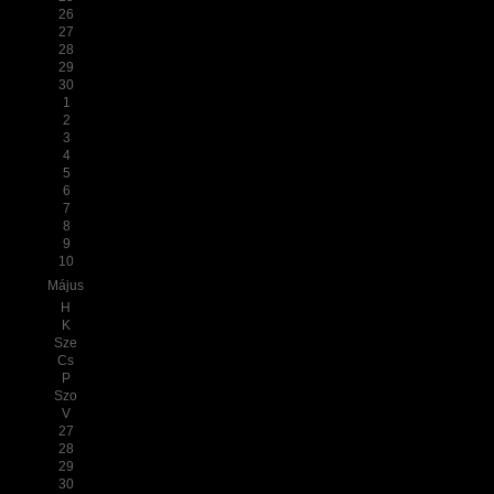
26
27
28
29
30
1
2
3
4
5
6
7
8
9
10
Május
H
K
Sze
Cs
P
Szo
V
27
28
29
30