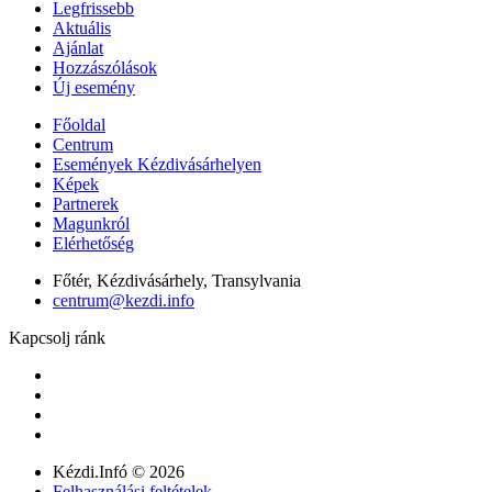
Legfrissebb
Aktuális
Ajánlat
Hozzászólások
Új esemény
Főoldal
Centrum
Események Kézdivásárhelyen
Képek
Partnerek
Magunkról
Elérhetőség
Főtér, Kézdivásárhely, Transylvania
centrum@kezdi.info
Kapcsolj ránk
Kézdi.Infó © 2026
Felhasználási feltételek