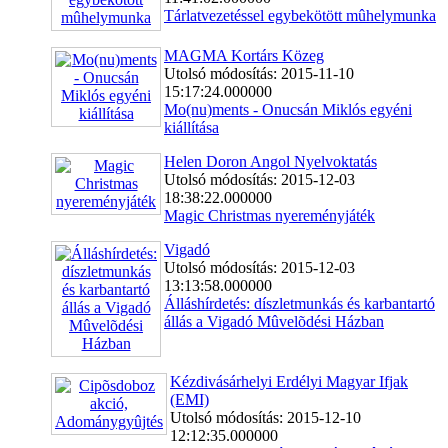
Tárlatvezetéssel egybekötött mûhelymunka
MAGMA Kortárs Közeg
Utolsó módosítás: 2015-11-10
15:17:24.000000
Mo(nu)ments - Onucsán Miklós egyéni
kiállítása
Helen Doron Angol Nyelvoktatás
Utolsó módosítás: 2015-12-03
18:38:22.000000
Magic Christmas nyereményjáték
Vigadó
Utolsó módosítás: 2015-12-03
13:13:58.000000
Álláshírdetés: díszletmunkás és karbantartó
állás a Vigadó Mûvelõdési Házban
Kézdivásárhelyi Erdélyi Magyar Ifjak
(EMI)
Utolsó módosítás: 2015-12-10
12:12:35.000000