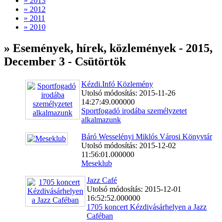
» 2013
» 2012
» 2011
» 2010
» Események, hírek, közlemények - 2015,
December 3 - Csütörtök
Kézdi.Infó Közlemény
Utolsó módosítás: 2015-11-26
14:27:49.000000
Sportfogadó irodába személyzetet
alkalmazunk
Báró Wesselényi Miklós Városi Könyvtár
Utolsó módosítás: 2015-12-02
11:56:01.000000
Meseklub
Jazz Café
Utolsó módosítás: 2015-12-01
16:52:52.000000
1705 koncert Kézdivásárhelyen a Jazz
Caféban