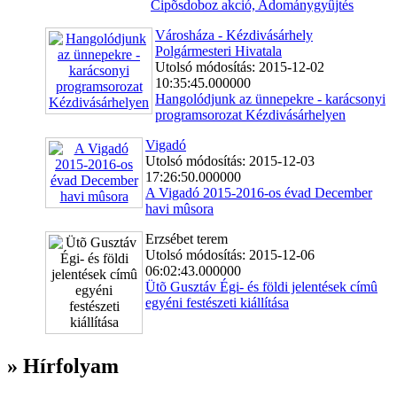
Cipõsdoboz akció, Adománygyûjtés
Városháza - Kézdivásárhely
Polgármesteri Hivatala
Utolsó módosítás: 2015-12-02
10:35:45.000000
Hangolódjunk az ünnepekre - karácsonyi
programsorozat Kézdivásárhelyen
Vigadó
Utolsó módosítás: 2015-12-03
17:26:50.000000
A Vigadó 2015-2016-os évad December
havi mûsora
Erzsébet terem
Utolsó módosítás: 2015-12-06
06:02:43.000000
Ütõ Gusztáv Égi- és földi jelentések címû
egyéni festészeti kiállítása
» Hírfolyam