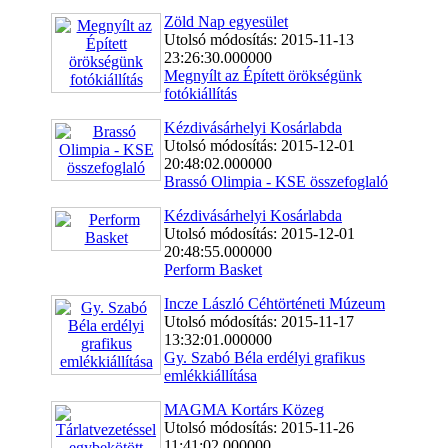
Zöld Nap egyesület
Utolsó módosítás: 2015-11-13
23:26:30.000000
Megnyílt az Épített örökségünk
fotókiállítás
Kézdivásárhelyi Kosárlabda
Utolsó módosítás: 2015-12-01
20:48:02.000000
Brassó Olimpia - KSE összefoglaló
Kézdivásárhelyi Kosárlabda
Utolsó módosítás: 2015-12-01
20:48:55.000000
Perform Basket
Incze László Céhtörténeti Múzeum
Utolsó módosítás: 2015-11-17
13:32:01.000000
Gy. Szabó Béla erdélyi grafikus
emlékkiállítása
MAGMA Kortárs Közeg
Utolsó módosítás: 2015-11-26
11:41:02.000000