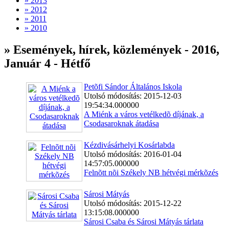
» 2013
» 2012
» 2011
» 2010
» Események, hírek, közlemények - 2016,
Január 4 - Hétfő
Petõfi Sándor Általános Iskola
Utolsó módosítás: 2015-12-03
19:54:34.000000
A Miénk a város vetélkedõ díjának, a
Csodasaroknak átadása
Kézdivásárhelyi Kosárlabda
Utolsó módosítás: 2016-01-04
14:57:05.000000
Felnõtt nõi Székely NB hétvégi mérkõzés
Sárosi Mátyás
Utolsó módosítás: 2015-12-22
13:15:08.000000
Sárosi Csaba és Sárosi Mátyás tárlata