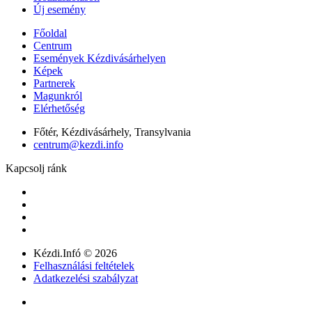
Új esemény
Főoldal
Centrum
Események Kézdivásárhelyen
Képek
Partnerek
Magunkról
Elérhetőség
Főtér, Kézdivásárhely, Transylvania
centrum@kezdi.info
Kapcsolj ránk
Kézdi.Infó © 2026
Felhasználási feltételek
Adatkezelési szabályzat