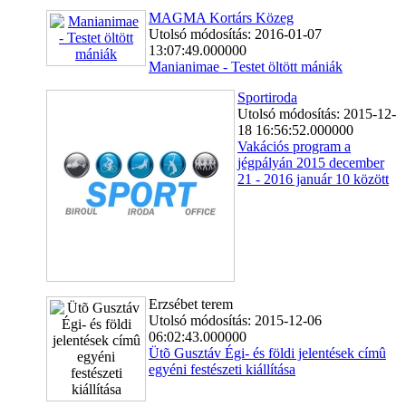
MAGMA Kortárs Közeg
Utolsó módosítás: 2016-01-07
13:07:49.000000
Manianimae - Testet öltött mániák
Sportiroda
Utolsó módosítás: 2015-12-
18 16:56:52.000000
Vakációs program a
jégpályán 2015 december
21 - 2016 január 10 között
Erzsébet terem
Utolsó módosítás: 2015-12-06
06:02:43.000000
Ütõ Gusztáv Égi- és földi jelentések címû
egyéni festészeti kiállítása