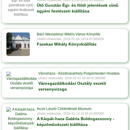
Utolsó módosítás: 2015-12-06 06:02:43.000000
Ütõ Gusztáv Égi- és földi jelentések címû
egyéni festészeti kiállítása
Báró Wesselényi Miklós Városi Könyvtár
Utolsó módosítás: 2016-01-04 14:54:47.000000
Fazekas Mihály Könyvkiállítás
Városháza - Kézdivásárhely Polgármesteri Hivatala
Utolsó módosítás: 2016-01-07 10:46:01.000000
Városgazdálkodási Osztály vezetõ
versenyvizsga
Incze László Céhtörténeti Múzeum
Utolsó módosítás: 2016-01-14 13:39:10.000000
A Kárpát-haza Galéria Boldogasszony -
képzõmûvészeti kiállítása