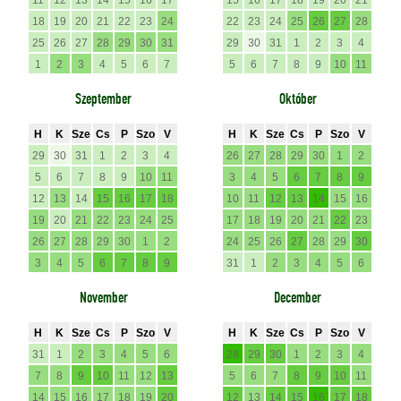
11
12
13
14
15
16
17
15
16
17
18
19
20
21
18
19
20
21
22
23
24
22
23
24
25
26
27
28
25
26
27
28
29
30
31
29
30
31
1
2
3
4
1
2
3
4
5
6
7
5
6
7
8
9
10
11
Szeptember
Október
H
K
Sze
Cs
P
Szo
V
H
K
Sze
Cs
P
Szo
V
29
30
31
1
2
3
4
26
27
28
29
30
1
2
5
6
7
8
9
10
11
3
4
5
6
7
8
9
12
13
14
15
16
17
18
10
11
12
13
14
15
16
19
20
21
22
23
24
25
17
18
19
20
21
22
23
26
27
28
29
30
1
2
24
25
26
27
28
29
30
3
4
5
6
7
8
9
31
1
2
3
4
5
6
November
December
H
K
Sze
Cs
P
Szo
V
H
K
Sze
Cs
P
Szo
V
31
1
2
3
4
5
6
28
29
30
1
2
3
4
7
8
9
10
11
12
13
5
6
7
8
9
10
11
14
15
16
17
18
19
20
12
13
14
15
16
17
18