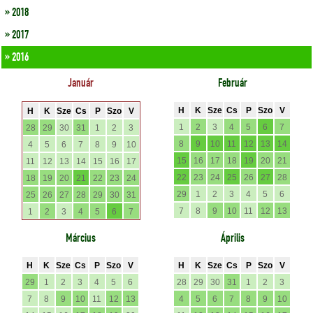
» 2018
» 2017
» 2016
Január
Február
H
K
Sze
Cs
P
Szo
V
H
K
Sze
Cs
P
Szo
V
1
2
3
4
5
6
7
28
29
30
31
1
2
3
8
9
10
11
12
13
14
4
5
6
7
8
9
10
15
16
17
18
19
20
21
11
12
13
14
15
16
17
22
23
24
25
26
27
28
18
19
20
21
22
23
24
29
1
2
3
4
5
6
25
26
27
28
29
30
31
7
8
9
10
11
12
13
1
2
3
4
5
6
7
Március
Április
H
K
Sze
Cs
P
Szo
V
H
K
Sze
Cs
P
Szo
V
29
1
2
3
4
5
6
28
29
30
31
1
2
3
7
8
9
10
11
12
13
4
5
6
7
8
9
10