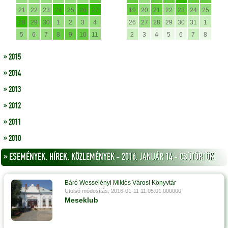
21
22
23
24
25
26
27
19
20
21
22
23
24
25
28
29
30
1
2
3
4
26
27
28
29
30
31
1
5
6
7
8
9
10
11
2
3
4
5
6
7
8
» 2015
» 2014
» 2013
» 2012
» 2011
» 2010
» ESEMÉNYEK, HÍREK, KÖZLEMÉNYEK - 2016, JANUÁR 14 - CSÜTÖRTÖK
Báró Wesselényi Miklós Városi Könyvtár
Utolsó módosítás: 2016-01-11 11:05:01.000000
Meseklub