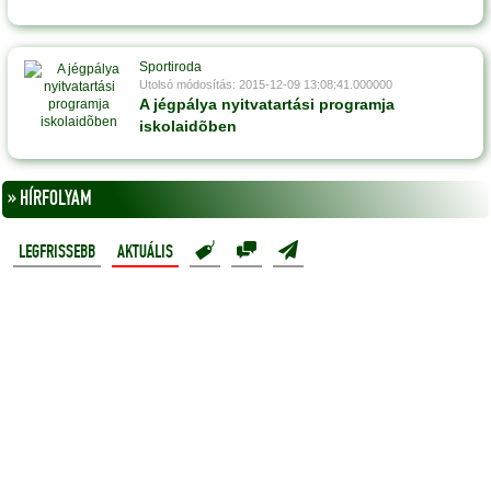
Sportiroda
Utolsó módosítás: 2015-12-09 13:08:41.000000
A jégpálya nyitvatartási programja
iskolaidõben
» HÍRFOLYAM
LEGFRISSEBB
AKTUÁLIS