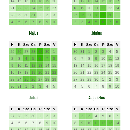
14
15
16
17
18
19
20
11
12
13
14
15
16
17
21
22
23
24
25
26
27
18
19
20
21
22
23
24
28
29
30
31
1
2
3
25
26
27
28
29
30
1
4
5
6
7
8
9
10
2
3
4
5
6
7
8
Május
Június
H
K
Sze
Cs
P
Szo
V
H
K
Sze
Cs
P
Szo
V
25
26
27
28
29
30
1
30
31
1
2
3
4
5
2
3
4
5
6
7
8
6
7
8
9
10
11
12
9
10
11
12
13
14
15
13
14
15
16
17
18
19
16
17
18
19
20
21
22
20
21
22
23
24
25
26
23
24
25
26
27
28
29
27
28
29
30
1
2
3
30
31
1
2
3
4
5
4
5
6
7
8
9
10
Július
Augusztus
H
K
Sze
Cs
P
Szo
V
H
K
Sze
Cs
P
Szo
V
27
28
29
30
1
2
3
1
2
3
4
5
6
7
4
5
6
7
8
9
10
8
9
10
11
12
13
14