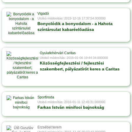
Vigadó
Utolsó módosítás: 2015-12-16 17:37:54.000000
Bonyolódik a bonyodalom - a Hahota
színtársulat kabaréelõadása
Gyulafehérvári Caritas
Utolsó módosítás: 2016-01-06 19:44:34.000000
Közösségfejlesztési / fejlesztési
szakembert, pályázatírót keres a Caritas
Sportiroda
Utolsó módosítás: 2016-01-11 12:45:31.000000
Farkas István minifoci bajnokság
Erzsébet terem