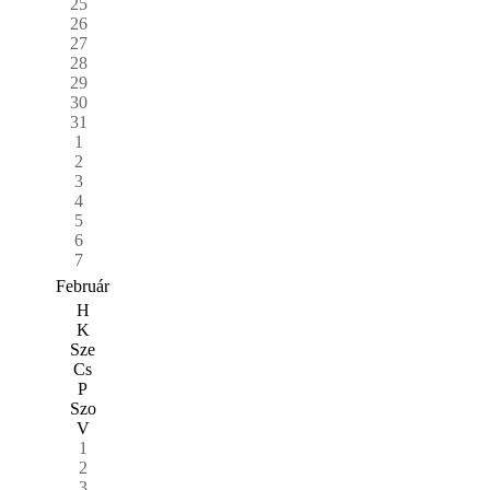
25
26
27
28
29
30
31
1
2
3
4
5
6
7
Február
H
K
Sze
Cs
P
Szo
V
1
2
3