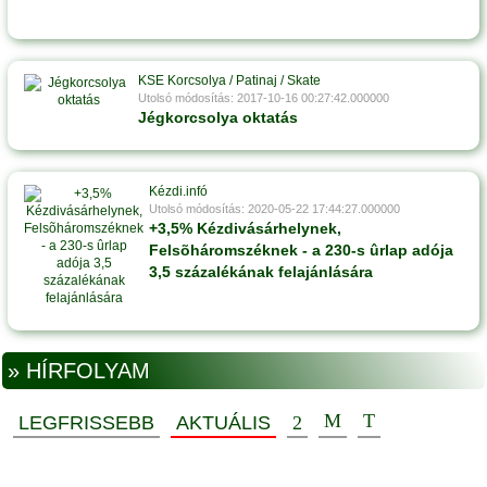
KSE Korcsolya / Patinaj / Skate
Utolsó módosítás: 2017-10-16 00:27:42.000000
Jégkorcsolya oktatás
Kézdi.infó
Utolsó módosítás: 2020-05-22 17:44:27.000000
+3,5% Kézdivásárhelynek,
Felsõháromszéknek - a 230-s ûrlap adója
3,5 százalékának felajánlására
» HÍRFOLYAM
LEGFRISSEBB
AKTUÁLIS