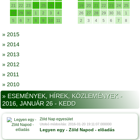
21
22
23
24
25
26
27
19
20
21
22
23
24
25
28
29
30
1
2
3
4
26
27
28
29
30
31
1
5
6
7
8
9
10
11
2
3
4
5
6
7
8
» 2015
» 2014
» 2013
» 2012
» 2011
» 2010
» ESEMÉNYEK, HÍREK, KÖZLEMÉNYEK -
2016, JANUÁR 26 - KEDD
Zöld Nap egyesület
Utolsó módosítás: 2016-01-20 19:11:07.000000
Legyen egy - Zöld Napod - elõadás