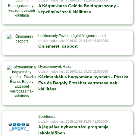
Utolsó módosítás: 2016-01-14 13:39:10.000000
A Kárpát-haza Galéria Boldogasszony -
képzõmûvészeti kiállítása
Lelkimosoly Pszichológiai Magénrendelõ
Utolsó módosítás: 2016-01-25 13:49:49.000000
Önismereti csoport
Gyûjtemények Háza
Utolsó módosítás: 2016-01-12 09:32:02.000000
Kézimunkák a hagyomány nyomán - Pászka
Éva és Bagoly Erzsébet varrottasainak
kiállítása
Sportiroda
Utolsó módosítás: 2015-12-09 13:08:41.000000
A jégpálya nyitvatartási programja
iskolaidõben