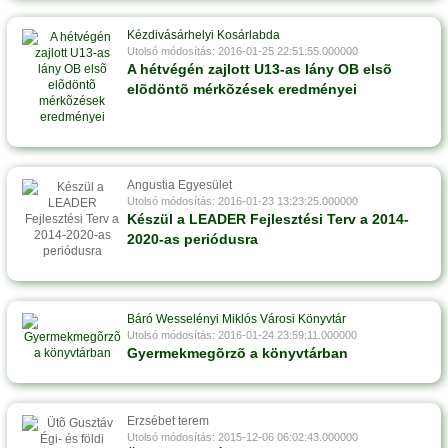
Kézdivásárhelyi Kosárlabda
Utolsó módosítás: 2016-01-25 22:51:55.000000
A hétvégén zajlott U13-as lány OB elsõ
elõdöntõ mérkõzések eredményei
Angustia Egyesület
Utolsó módosítás: 2016-01-23 13:23:25.000000
Készül a LEADER Fejlesztési Terv a 2014-
2020-as periódusra
Báró Wesselényi Miklós Városi Könyvtár
Utolsó módosítás: 2016-01-24 23:59:11.000000
Gyermekmegõrzõ a könyvtárban
Erzsébet terem
Utolsó módosítás: 2015-12-06 06:02:43.000000