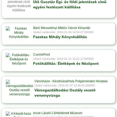
Ütõ Gusztáv Égi- és földi jelentések címû
egyéni festészeti kiállítása
Báró Wesselényi Miklós Városi Könyvtár
Utolsó módosítás: 2016-01-04 14:54:47.000000
Fazekas Mihály Könyvkiállítás
CsomóPont
Utolsó módosítás: 2016-01-21 12:51:12.000000
Fotókiállítás: Életképek és Nézõpont
Városháza - Kézdivásárhely Polgármesteri Hivatala
Utolsó módosítás: 2016-01-07 10:46:01.000000
Városgazdálkodási Osztály vezetõ
versenyvizsga
Incze László Céhtörténeti Múzeum