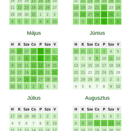
14
15
16
17
18
19
20
11
12
13
14
15
16
17
21
22
23
24
25
26
27
18
19
20
21
22
23
24
28
29
30
31
1
2
3
25
26
27
28
29
30
1
4
5
6
7
8
9
10
2
3
4
5
6
7
8
Május
Június
H
K
Sze
Cs
P
Szo
V
H
K
Sze
Cs
P
Szo
V
25
26
27
28
29
30
1
30
31
1
2
3
4
5
2
3
4
5
6
7
8
6
7
8
9
10
11
12
9
10
11
12
13
14
15
13
14
15
16
17
18
19
16
17
18
19
20
21
22
20
21
22
23
24
25
26
23
24
25
26
27
28
29
27
28
29
30
1
2
3
30
31
1
2
3
4
5
4
5
6
7
8
9
10
Július
Augusztus
H
K
Sze
Cs
P
Szo
V
H
K
Sze
Cs
P
Szo
V
27
28
29
30
1
2
3
1
2
3
4
5
6
7
4
5
6
7
8
9
10
8
9
10
11
12
13
14
11
12
13
14
15
16
17
15
16
17
18
19
20
21