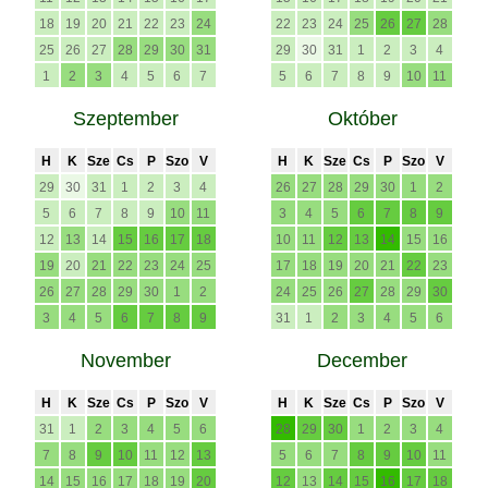
18
19
20
21
22
23
24
22
23
24
25
26
27
28
25
26
27
28
29
30
31
29
30
31
1
2
3
4
1
2
3
4
5
6
7
5
6
7
8
9
10
11
Szeptember
Október
H
K
Sze
Cs
P
Szo
V
H
K
Sze
Cs
P
Szo
V
29
30
31
1
2
3
4
26
27
28
29
30
1
2
5
6
7
8
9
10
11
3
4
5
6
7
8
9
12
13
14
15
16
17
18
10
11
12
13
14
15
16
19
20
21
22
23
24
25
17
18
19
20
21
22
23
26
27
28
29
30
1
2
24
25
26
27
28
29
30
3
4
5
6
7
8
9
31
1
2
3
4
5
6
November
December
H
K
Sze
Cs
P
Szo
V
H
K
Sze
Cs
P
Szo
V
31
1
2
3
4
5
6
28
29
30
1
2
3
4
7
8
9
10
11
12
13
5
6
7
8
9
10
11
14
15
16
17
18
19
20
12
13
14
15
16
17
18