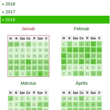
» 2018
» 2017
» 2016
Január
Február
H
K
Sze
Cs
P
Szo
V
H
K
Sze
Cs
P
Szo
V
1
2
3
4
5
6
7
28
29
30
31
1
2
3
8
9
10
11
12
13
14
4
5
6
7
8
9
10
15
16
17
18
19
20
21
11
12
13
14
15
16
17
22
23
24
25
26
27
28
18
19
20
21
22
23
24
29
1
2
3
4
5
6
25
26
27
28
29
30
31
7
8
9
10
11
12
13
1
2
3
4
5
6
7
Március
Április
H
K
Sze
Cs
P
Szo
V
H
K
Sze
Cs
P
Szo
V
29
1
2
3
4
5
6
28
29
30
31
1
2
3
7
8
9
10
11
12
13
4
5
6
7
8
9
10