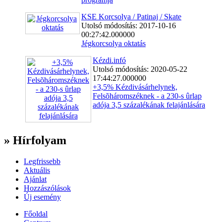
KSE Korcsolya / Patinaj / Skate
Utolsó módosítás: 2017-10-16
00:27:42.000000
Jégkorcsolya oktatás
Kézdi.infó
Utolsó módosítás: 2020-05-22
17:44:27.000000
+3,5% Kézdivásárhelynek,
Felsõháromszéknek - a 230-s ûrlap
adója 3,5 százalékának felajánlására
» Hírfolyam
Legfrissebb
Aktuális
Ajánlat
Hozzászólások
Új esemény
Főoldal