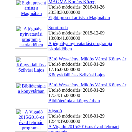
MAGMA Kortárs Közeg
Utolsó módosítás: 2016-01-26
23:38:30.000000
Eight present artists a Magmában
Sportiroda
Utolsó módosítás: 2015-12-09
13:08:41.000000
A jégpálya nyitvatartási programja
iskolaidõben
Báró Wesselényi Miklós Városi Könyvtár
Utolsó módosítás: 2016-01-29
17:16:00.000000
Könyvkiállítás - Szilvási Lajos
Báró Wesselényi Miklós Városi Könyvtár
Utolsó módosítás: 2016-01-29
17:34:15.000000
Biblióterápia a könyvtárban
Vigadó
Utolsó módosítás: 2016-01-29
12:44:19.000000
A Vigadó 2015/2016-os évad februári
programja