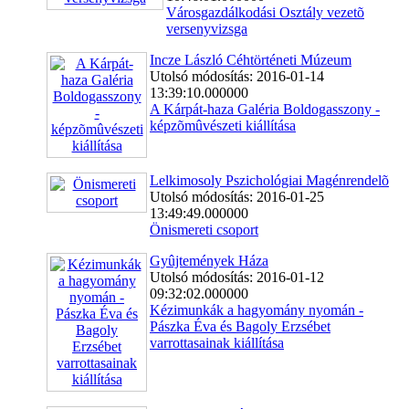
Városgazdálkodási Osztály vezetõ
versenyvizsga
Incze László Céhtörténeti Múzeum
Utolsó módosítás: 2016-01-14
13:39:10.000000
A Kárpát-haza Galéria Boldogasszony -
képzõmûvészeti kiállítása
Lelkimosoly Pszichológiai Magénrendelõ
Utolsó módosítás: 2016-01-25
13:49:49.000000
Önismereti csoport
Gyûjtemények Háza
Utolsó módosítás: 2016-01-12
09:32:02.000000
Kézimunkák a hagyomány nyomán -
Pászka Éva és Bagoly Erzsébet
varrottasainak kiállítása