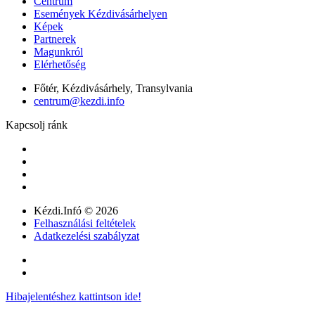
Centrum
Események Kézdivásárhelyen
Képek
Partnerek
Magunkról
Elérhetőség
Főtér, Kézdivásárhely, Transylvania
centrum@kezdi.info
Kapcsolj ránk
Kézdi.Infó © 2026
Felhasználási feltételek
Adatkezelési szabályzat
Hibajelentéshez kattintson ide!