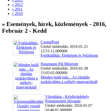
» 2013
» 2012
» 2011
» 2010
» Események, hírek, közlemények - 2016,
Február 2 - Kedd
CsomóPont
Utolsó módosítás: 2016-01-21
12:51:12.000000
Fotókiállítás: Életképek és Nézõpont
Haszmann Pál Múzeum
Utolsó módosítás: 2016-01-28
15:05:02.000000
Minden halál más... Az elmúlás
szokásvilága a székely-magyaroknál
Városháza - Kézdivásárhely
Polgármesteri Hivatala
Utolsó módosítás: 2016-01-07
10:46:01.000000