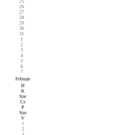
25
26
27
28
29
30
31
1
2
3
4
5
6
7
Február
H
K
Sze
Cs
P
Szo
V
1
2
3