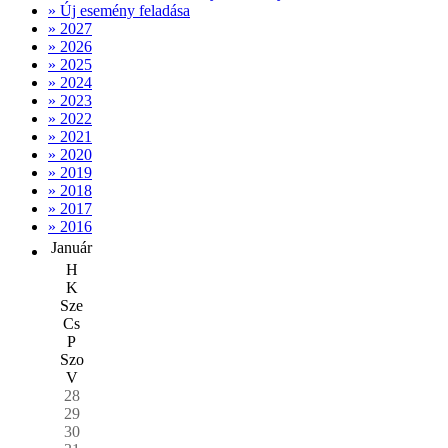
» Új esemény feladása
» 2027
» 2026
» 2025
» 2024
» 2023
» 2022
» 2021
» 2020
» 2019
» 2018
» 2017
» 2016
Január
H
K
Sze
Cs
P
Szo
V
28
29
30