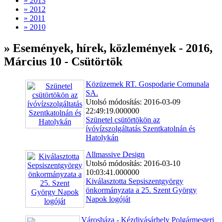
» 2013
» 2012
» 2011
» 2010
» Események, hírek, közlemények - 2016,
Március 10 - Csütörtök
Közüzemek RT. Gospodarie Comunala
SA.
Utolsó módosítás: 2016-03-09
22:49:19.000000
Szünetel csütörtökön az
ívóvízszolgáltatás Szentkatolnán és
Hatolykán
Allmassive Design
Utolsó módosítás: 2016-03-10
10:03:41.000000
Kiválasztotta Sepsiszentgyörgy
önkormányzata a 25. Szent György
Napok logóját
Városháza - Kézdivásárhely Polgármesteri