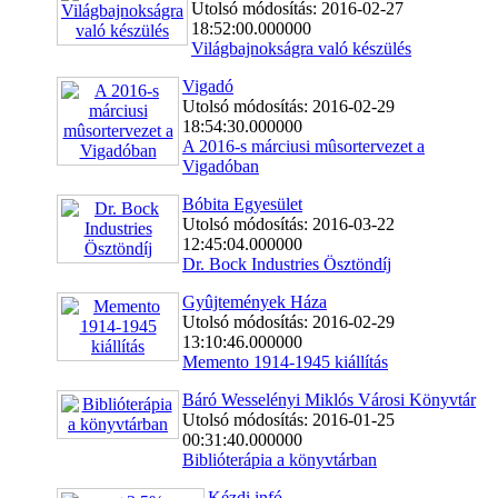
Utolsó módosítás: 2016-02-27
18:52:00.000000
Világbajnokságra való készülés
Vigadó
Utolsó módosítás: 2016-02-29
18:54:30.000000
A 2016-s márciusi mûsortervezet a
Vigadóban
Bóbita Egyesület
Utolsó módosítás: 2016-03-22
12:45:04.000000
Dr. Bock Industries Ösztöndíj
Gyûjtemények Háza
Utolsó módosítás: 2016-02-29
13:10:46.000000
Memento 1914-1945 kiállítás
Báró Wesselényi Miklós Városi Könyvtár
Utolsó módosítás: 2016-01-25
00:31:40.000000
Biblióterápia a könyvtárban
Kézdi.infó