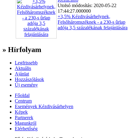
Utolsó módosítás: 2020-05-22
17:44:27.000000
+3,5% Kézdivásárhelynek,
Felsõháromszéknek - a 230-s ûrlap
adója 3,5 százalékának felajánlására
» Hírfolyam
Legfrissebb
Aktuális
Ajánlat
Hozzászólások
Új esemény
Főoldal
Centrum
Események Kézdivásárhelyen
Képek
Partnerek
Magunkról
Elérhetőség