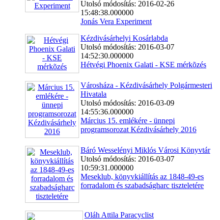
Utolsó módosítás: 2016-02-26
15:48:38.000000
Jonás Vera Experiment
Kézdivásárhelyi Kosárlabda
Utolsó módosítás: 2016-03-07
14:52:30.000000
Hétvégi Phoenix Galati - KSE mérkõzés
Városháza - Kézdivásárhely Polgármesteri
Hivatala
Utolsó módosítás: 2016-03-09
14:55:36.000000
Március 15. emlékére - ünnepi
programsorozat Kézdivásárhely 2016
Báró Wesselényi Miklós Városi Könyvtár
Utolsó módosítás: 2016-03-07
10:59:31.000000
Meseklub, könyvkiállítás az 1848-49-es
forradalom és szabadságharc tiszteletére
Oláh Attila Paracyclist