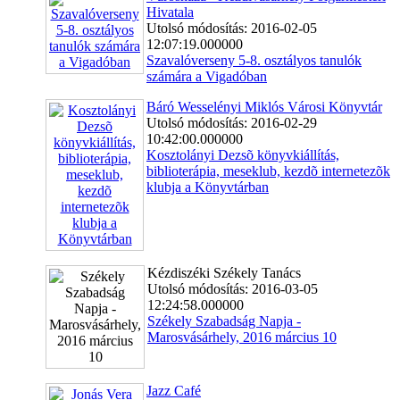
Hivatala
Utolsó módosítás: 2016-02-05
12:07:19.000000
Szavalóverseny 5-8. osztályos tanulók
számára a Vigadóban
Báró Wesselényi Miklós Városi Könyvtár
Utolsó módosítás: 2016-02-29
10:42:00.000000
Kosztolányi Dezsõ könyvkiállítás,
biblioterápia, meseklub, kezdõ internetezõk
klubja a Könyvtárban
Kézdiszéki Székely Tanács
Utolsó módosítás: 2016-03-05
12:24:58.000000
Székely Szabadság Napja -
Marosvásárhely, 2016 március 10
Jazz Café