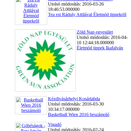
Utolsó módosítás: 2016-03-26
18:46:53.000000
Tea est Ráduly Attilával Életmód tippekrõl
Zöld Nap egyesület
Utolsó módosítás: 2016-04-
10 12:44:18.000000
Életmód tippek Ikafalván
Kézdivásárhelyi Kosárlabda
Utolsó módosítás: 2016-03-30
10:34:17.000000
Basketball Wien 2016 beszámoló
Vigadó
Utolsó módosítás: 2016-02-24