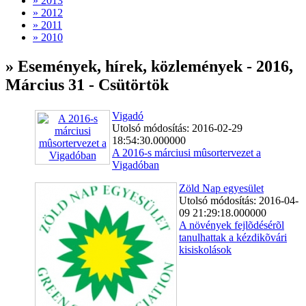
» 2013
» 2012
» 2011
» 2010
» Események, hírek, közlemények - 2016,
Március 31 - Csütörtök
Vigadó
Utolsó módosítás: 2016-02-29
18:54:30.000000
A 2016-s márciusi mûsortervezet a
Vigadóban
Zöld Nap egyesület
Utolsó módosítás: 2016-04-
09 21:29:18.000000
A növények fejlõdésérõl
tanulhattak a kézdikõvári
kisiskolások