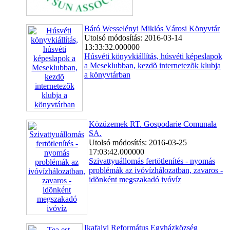
Báró Wesselényi Miklós Városi Könyvtár
Utolsó módosítás: 2016-03-14
13:33:32.000000
Húsvéti könyvkiállítás, húsvéti képeslapok
a Meseklubban, kezdõ internetezõk klubja
a könyvtárban
Közüzemek RT. Gospodarie Comunala
SA.
Utolsó módosítás: 2016-03-25
17:03:42.000000
Szivattyuállomás fertötlenítés - nyomás
problémák az ivóvízhálozatban, zavaros -
idõnként megszakadó ivóvíz
Ikafalvi Református Egyházközség