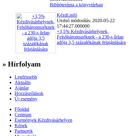
Biblióterápia a könyvtárban
Kézdi.infó
Utolsó módosítás: 2020-05-22
17:44:27.000000
+3,5% Kézdivásárhelynek,
Felsõháromszéknek - a 230-s ûrlap
adója 3,5 százalékának felajánlására
» Hírfolyam
Legfrissebb
Aktuális
Ajánlat
Hozzászólások
Új esemény
Főoldal
Centrum
Események Kézdivásárhelyen
Képek
Partnerek