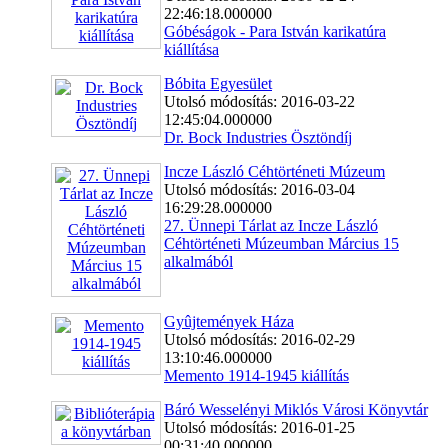
22:46:18.000000
Góbéságok - Para István karikatúra
kiállítása
Bóbita Egyesület
Utolsó módosítás: 2016-03-22
12:45:04.000000
Dr. Bock Industries Ösztöndíj
Incze László Céhtörténeti Múzeum
Utolsó módosítás: 2016-03-04
16:29:28.000000
27. Ünnepi Tárlat az Incze László
Céhtörténeti Múzeumban Március 15
alkalmából
Gyûjtemények Háza
Utolsó módosítás: 2016-02-29
13:10:46.000000
Memento 1914-1945 kiállítás
Báró Wesselényi Miklós Városi Könyvtár
Utolsó módosítás: 2016-01-25
00:31:40.000000