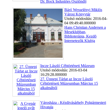
Dr. Bock Industries Ösztöndíj
Báró Wesselényi Miklós
Városi Könyvtár
Utolsó módosítás: 2016-04-
04 09:49:40.000000
Hans Christian Andersen a
Meseklubban,
Biblioterápia, Kezdõ
Internetezõk Klubja
Incze László Céhtörténeti Múzeum
Utolsó módosítás: 2016-03-04
16:29:28.000000
27. Ünnepi Tárlat az Incze László
Céhtörténeti Múzeumban Március 15
alkalmából
Városháza - Kézdivásárhely Polgármesteri
Hivatala