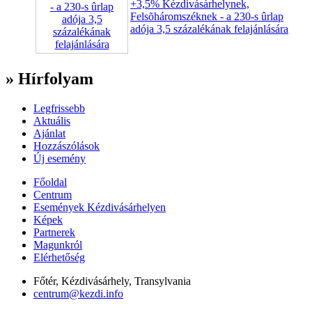
+3,5% Kézdivásárhelynek,
Felsõháromszéknek - a 230-s ûrlap
adója 3,5 százalékának felajánlására
» Hírfolyam
Legfrissebb
Aktuális
Ajánlat
Hozzászólások
Új esemény
Főoldal
Centrum
Események Kézdivásárhelyen
Képek
Partnerek
Magunkról
Elérhetőség
Főtér, Kézdivásárhely, Transylvania
centrum@kezdi.info