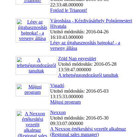
22:33:48.000000
Fotózd le Trianont!
Városháza - Kézdivásárhely Polgármesteri
Hivatala
Utolsó módosítás: 2016-04-26
16:10:43.000000
Légy az újrahasznosítás bajnoka! - a
verseny állása
Zöld Nap egyesület
Utolsó módosítás: 2016-05-28
13:59:47.000000
A tehetséggondozásról tanultak
Vigadó
Utolsó módosítás: 2016-05-03
13:15:33.000000
Májusi program
Nexxon
Utolsó módosítás: 2016-05-30
09:33:07.000000
A Nexxon értékesítési vezetõt alkalmaz
(Regional sales manager)