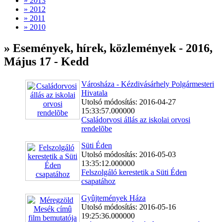
» 2013
» 2012
» 2011
» 2010
» Események, hírek, közlemények - 2016,
Május 17 - Kedd
Városháza - Kézdivásárhely Polgármesteri
Hivatala
Utolsó módosítás: 2016-04-27
15:33:57.000000
Családorvosi állás az iskolai orvosi
rendelõbe
Süti Éden
Utolsó módosítás: 2016-05-03
13:35:12.000000
Felszolgáló kerestetik a Süti Éden
csapatához
Gyûjtemények Háza
Utolsó módosítás: 2016-05-16
19:25:36.000000