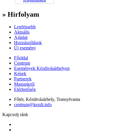
» Hírfolyam
Legfrissebb
Aktuális
Ajánlat
Hozzászólások
Új esemény
Főoldal
Centrum
Események Kézdivásárhelyen
Képek
Partnerek
Magunkról
Elérhetőség
Főtér, Kézdivásárhely, Transylvania
centrum@kezdi.info
Kapcsolj ránk