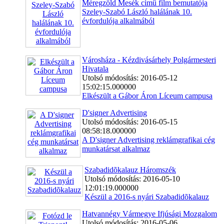
Méregzöld Mesék címû film bemutatója
Szeley-Szabó László halálának 10.
évfordulója alkalmából
Városháza - Kézdivásárhely Polgármesteri
Hivatala
Utolsó módosítás: 2016-05-12
15:02:15.000000
Elkészült a Gábor Áron Líceum campusa
D'signer Advertising
Utolsó módosítás: 2016-05-15
08:58:18.000000
A D'signer Advertising reklámgrafikai cég
munkatársat alkalmaz
Szabadidõkalauz Háromszék
Utolsó módosítás: 2016-05-10
12:01:19.000000
Készül a 2016-s nyári Szabadidõkalauz
Hatvannégy Vármegye Ifjúsági Mozgalom
Utolsó módosítás: 2016-05-06