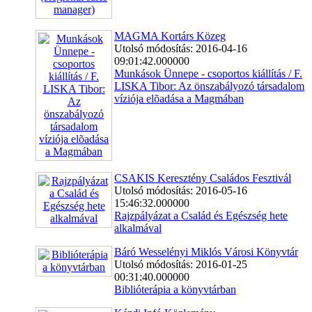
MAGMA Kortárs Közeg
Utolsó módosítás: 2016-04-16
09:01:42.000000
Munkások Ünnepe - csoportos kiállítás / F.
LISKA Tibor: Az önszabályozó társadalom
víziója elõadása a Magmában
CSAKIS Keresztény Családos Fesztivál
Utolsó módosítás: 2016-05-16
15:46:32.000000
Rajzpályázat a Család és Egészség hete
alkalmával
Báró Wesselényi Miklós Városi Könyvtár
Utolsó módosítás: 2016-01-25
00:31:40.000000
Biblióterápia a könyvtárban