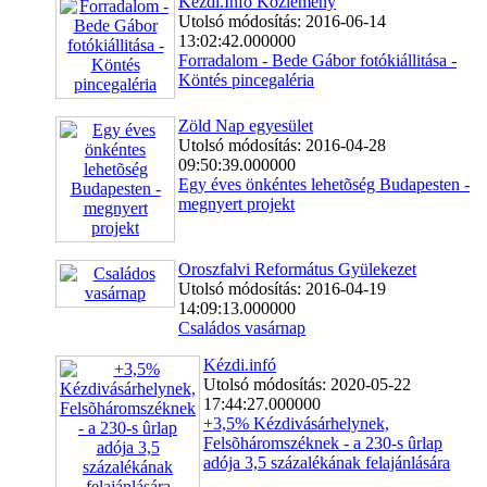
Kézdi.Infó Közlemény
Utolsó módosítás: 2016-06-14
13:02:42.000000
Forradalom - Bede Gábor fotókiállitása -
Köntés pincegaléria
Zöld Nap egyesület
Utolsó módosítás: 2016-04-28
09:50:39.000000
Egy éves önkéntes lehetõség Budapesten -
megnyert projekt
Oroszfalvi Református Gyülekezet
Utolsó módosítás: 2016-04-19
14:09:13.000000
Családos vasárnap
Kézdi.infó
Utolsó módosítás: 2020-05-22
17:44:27.000000
+3,5% Kézdivásárhelynek,
Felsõháromszéknek - a 230-s ûrlap
adója 3,5 százalékának felajánlására