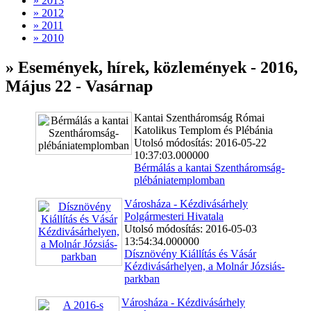
» 2013
» 2012
» 2011
» 2010
» Események, hírek, közlemények - 2016,
Május 22 - Vasárnap
Kantai Szentháromság Római
Katolikus Templom és Plébánia
Utolsó módosítás: 2016-05-22
10:37:03.000000
Bérmálás a kantai Szentháromság-
plébániatemplomban
Városháza - Kézdivásárhely
Polgármesteri Hivatala
Utolsó módosítás: 2016-05-03
13:54:34.000000
Dísznövény Kiállítás és Vásár
Kézdivásárhelyen, a Molnár Józsiás-
parkban
Városháza - Kézdivásárhely