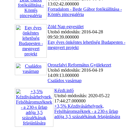
13:02:42.000000
Forradalom - Bede Gábor fotókiállitása -
Köntés pincegaléria
Zöld Nap egyesület
Utolsó módosítás: 2016-04-28
09:50:39.000000
Egy éves önkéntes lehetõség Budapesten -
megnyert projekt
Oroszfalvi Református Gyülekezet
Utolsó módosítás: 2016-04-19
14:09:13.000000
Családos vasárnap
Kézdi.infó
Utolsó módosítás: 2020-05-22
17:44:27.000000
+3,5% Kézdivásárhelynek,
Felsõháromszéknek - a 230-s ûrlap
adója 3,5 százalékának felajánlására