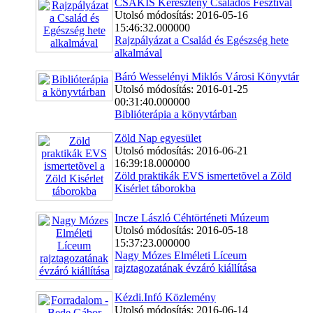
CSAKIS Keresztény Családos Fesztivál
Utolsó módosítás: 2016-05-16
15:46:32.000000
Rajzpályázat a Család és Egészség hete
alkalmával
Báró Wesselényi Miklós Városi Könyvtár
Utolsó módosítás: 2016-01-25
00:31:40.000000
Biblióterápia a könyvtárban
Zöld Nap egyesület
Utolsó módosítás: 2016-06-21
16:39:18.000000
Zöld praktikák EVS ismertetõvel a Zöld
Kisérlet táborokba
Incze László Céhtörténeti Múzeum
Utolsó módosítás: 2016-05-18
15:37:23.000000
Nagy Mózes Elméleti Líceum
rajztagozatának évzáró kiállítása
Kézdi.Infó Közlemény
Utolsó módosítás: 2016-06-14