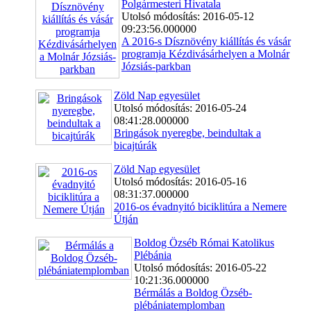
Polgármesteri Hivatala
Utolsó módosítás: 2016-05-12
09:23:56.000000
A 2016-s Dísznövény kiállítás és vásár
programja Kézdivásárhelyen a Molnár
Józsiás-parkban
Zöld Nap egyesület
Utolsó módosítás: 2016-05-24
08:41:28.000000
Bringások nyeregbe, beindultak a
bicajtúrák
Zöld Nap egyesület
Utolsó módosítás: 2016-05-16
08:31:37.000000
2016-os évadnyitó biciklitúra a Nemere
Útján
Boldog Özséb Római Katolikus
Plébánia
Utolsó módosítás: 2016-05-22
10:21:36.000000
Bérmálás a Boldog Özséb-
plébániatemplomban