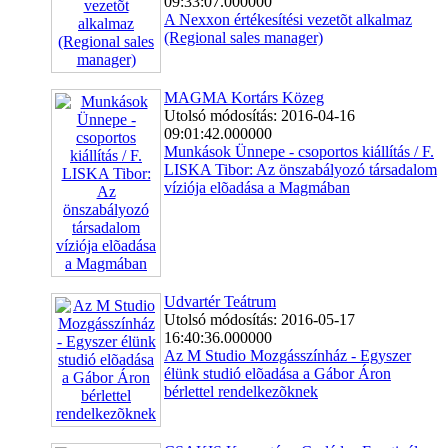
09:33:07.000000
A Nexxon értékesítési vezetõt alkalmaz
(Regional sales manager)
MAGMA Kortárs Közeg
Utolsó módosítás: 2016-04-16
09:01:42.000000
Munkások Ünnepe - csoportos kiállítás / F.
LISKA Tibor: Az önszabályozó társadalom
víziója elõadása a Magmában
Udvartér Teátrum
Utolsó módosítás: 2016-05-17
16:40:36.000000
Az M Studio Mozgásszínház - Egyszer
élünk studió elõadása a Gábor Áron
bérlettel rendelkezõknek