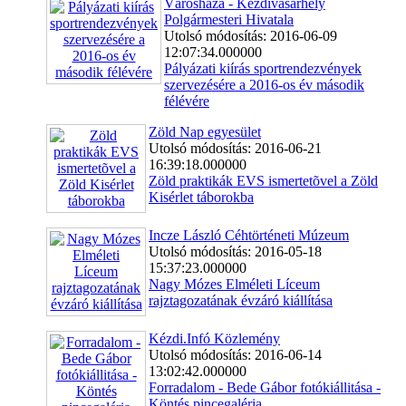
Városháza - Kézdivásárhely
Polgármesteri Hivatala
Utolsó módosítás: 2016-06-09
12:07:34.000000
Pályázati kiírás sportrendezvények
szervezésére a 2016-os év második
félévére
Zöld Nap egyesület
Utolsó módosítás: 2016-06-21
16:39:18.000000
Zöld praktikák EVS ismertetõvel a Zöld
Kisérlet táborokba
Incze László Céhtörténeti Múzeum
Utolsó módosítás: 2016-05-18
15:37:23.000000
Nagy Mózes Elméleti Líceum
rajztagozatának évzáró kiállítása
Kézdi.Infó Közlemény
Utolsó módosítás: 2016-06-14
13:02:42.000000
Forradalom - Bede Gábor fotókiállitása -
Köntés pincegaléria