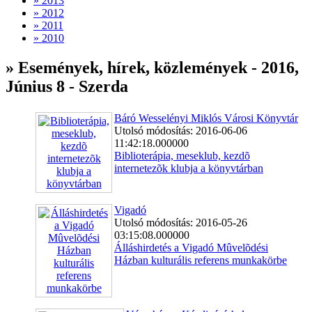
» 2013
» 2012
» 2011
» 2010
» Események, hírek, közlemények - 2016,
Június 8 - Szerda
Báró Wesselényi Miklós Városi Könyvtár
Utolsó módosítás: 2016-06-06
11:42:18.000000
Biblioterápia, meseklub, kezdõ
internetezõk klubja a könyvtárban
Vigadó
Utolsó módosítás: 2016-05-26
03:15:08.000000
Álláshirdetés a Vigadó Mûvelõdési
Házban kulturális referens munkakörbe