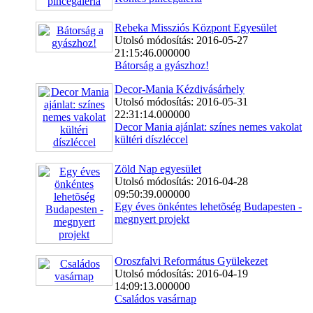
Rebeka Missziós Központ Egyesület
Utolsó módosítás: 2016-05-27
21:15:46.000000
Bátorság a gyászhoz!
Decor-Mania Kézdivásárhely
Utolsó módosítás: 2016-05-31
22:31:14.000000
Decor Mania ajánlat: színes nemes vakolat
kültéri díszléccel
Zöld Nap egyesület
Utolsó módosítás: 2016-04-28
09:50:39.000000
Egy éves önkéntes lehetõség Budapesten -
megnyert projekt
Oroszfalvi Református Gyülekezet
Utolsó módosítás: 2016-04-19
14:09:13.000000
Családos vasárnap