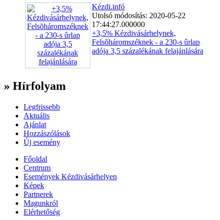
Kézdi.infó
Utolsó módosítás: 2020-05-22
17:44:27.000000
+3,5% Kézdivásárhelynek,
Felsõháromszéknek - a 230-s ûrlap
adója 3,5 százalékának felajánlására
» Hírfolyam
Legfrissebb
Aktuális
Ajánlat
Hozzászólások
Új esemény
Főoldal
Centrum
Események Kézdivásárhelyen
Képek
Partnerek
Magunkról
Elérhetőség