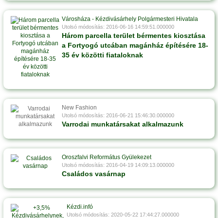
Városháza - Kézdivásárhely Polgármesteri Hivatala
Utolsó módosítás: 2016-06-16 14:59:51.000000
Három parcella terület bérmentes kiosztása
a Fortyogó utcában magánház építésére 18-
35 év közötti fiataloknak
New Fashion
Utolsó módosítás: 2016-06-21 15:46:30.000000
Varrodai munkatársakat alkalmazunk
Oroszfalvi Református Gyülekezet
Utolsó módosítás: 2016-04-19 14:09:13.000000
Családos vasárnap
Kézdi.infó
Utolsó módosítás: 2020-05-22 17:44:27.000000