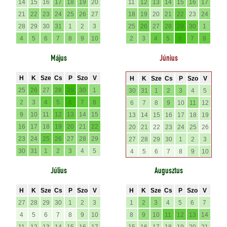
14
15
16
17
18
19
20
11
12
13
14
15
16
17
21
22
23
24
25
26
27
18
19
20
21
22
23
24
28
29
30
31
1
2
3
25
26
27
28
29
30
1
4
5
6
7
8
9
10
2
3
4
5
6
7
8
Május
Június
H
K
Sze
Cs
P
Szo
V
H
K
Sze
Cs
P
Szo
V
25
26
27
28
29
30
1
30
31
1
2
3
4
5
2
3
4
5
6
7
8
6
7
8
9
10
11
12
9
10
11
12
13
14
15
13
14
15
16
17
18
19
16
17
18
19
20
21
22
20
21
22
23
24
25
26
23
24
25
26
27
28
29
27
28
29
30
1
2
3
30
31
1
2
3
4
5
4
5
6
7
8
9
10
Július
Augusztus
H
K
Sze
Cs
P
Szo
V
H
K
Sze
Cs
P
Szo
V
27
28
29
30
1
2
3
1
2
3
4
5
6
7
4
5
6
7
8
9
10
8
9
10
11
12
13
14