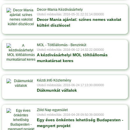
Decor-Mania Kézdivásárhely
Utolsó módosítás: 2016-05-31 22:31:14.000000
Decor Mania ajánlat: színes nemes vakolat
kültéri díszléccel
MOL - Töltõállomás - Benzinkút
Utolsó módosítás: 2016-06-12 14:32:22.000000
A kézdivásárhelyi MOL töltõállomás
munkatársat keres
Kézdi.Infó Közlemény
Utolsó módosítás: 2016-06-24 17:13:30.000000
Diákmunkát vállalok
Zöld Nap egyesület
Utolsó módosítás: 2016-04-28 09:50:39.000000
Egy éves önkéntes lehetõség Budapesten -
megnyert projekt