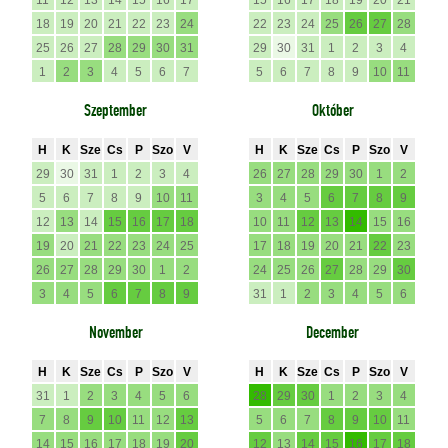
11
12
13
14
15
16
17
15
16
17
18
19
20
21
18
19
20
21
22
23
24
22
23
24
25
26
27
28
25
26
27
28
29
30
31
29
30
31
1
2
3
4
1
2
3
4
5
6
7
5
6
7
8
9
10
11
Szeptember
Október
H
K
Sze
Cs
P
Szo
V
H
K
Sze
Cs
P
Szo
V
29
30
31
1
2
3
4
26
27
28
29
30
1
2
5
6
7
8
9
10
11
3
4
5
6
7
8
9
12
13
14
15
16
17
18
10
11
12
13
14
15
16
19
20
21
22
23
24
25
17
18
19
20
21
22
23
26
27
28
29
30
1
2
24
25
26
27
28
29
30
3
4
5
6
7
8
9
31
1
2
3
4
5
6
November
December
H
K
Sze
Cs
P
Szo
V
H
K
Sze
Cs
P
Szo
V
31
1
2
3
4
5
6
28
29
30
1
2
3
4
7
8
9
10
11
12
13
5
6
7
8
9
10
11
14
15
16
17
18
19
20
12
13
14
15
16
17
18