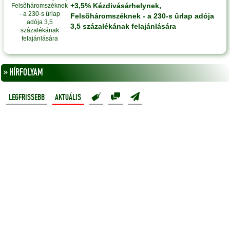
+3,5% Kézdivásárhelynek,
Felsõháromszéknek - a 230-s ûrlap adója
3,5 százalékának felajánlására
» HÍRFOLYAM
LEGFRISSEBB
AKTUÁLIS