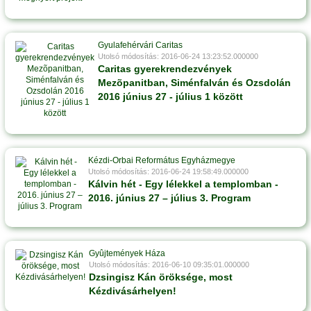
Gyulafehérvári Caritas
Utolsó módosítás: 2016-06-24 13:23:52.000000
Caritas gyerekrendezvények
Mezõpanitban, Siménfalván és Ozsdolán
2016 június 27 - július 1 között
Kézdi-Orbai Református Egyházmegye
Utolsó módosítás: 2016-06-24 19:58:49.000000
Kálvin hét - Egy lélekkel a templomban -
2016. június 27 – július 3. Program
Gyûjtemények Háza
Utolsó módosítás: 2016-06-10 09:35:01.000000
Dzsingisz Kán öröksége, most
Kézdivásárhelyen!