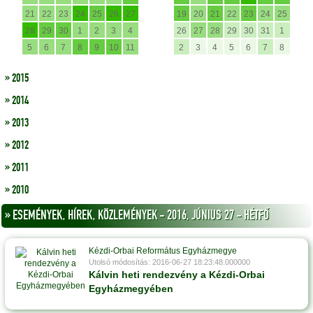
21
22
23
24
25
26
27
19
20
21
22
23
24
25
28
29
30
1
2
3
4
26
27
28
29
30
31
1
5
6
7
8
9
10
11
2
3
4
5
6
7
8
» 2015
» 2014
» 2013
» 2012
» 2011
» 2010
» ESEMÉNYEK, HÍREK, KÖZLEMÉNYEK - 2016, JÚNIUS 27 - HÉTFŐ
Kézdi-Orbai Református Egyházmegye
Utolsó módosítás: 2016-06-27 18:23:48.000000
Kálvin heti rendezvény a Kézdi-Orbai
Egyházmegyében