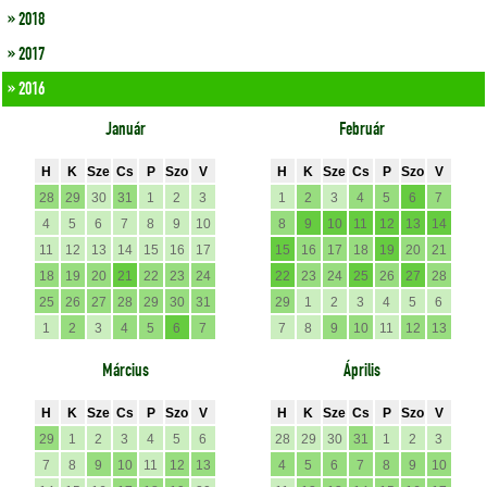
» 2018
» 2017
» 2016
Január
Február
H
K
Sze
Cs
P
Szo
V
H
K
Sze
Cs
P
Szo
V
28
29
30
31
1
2
3
1
2
3
4
5
6
7
4
5
6
7
8
9
10
8
9
10
11
12
13
14
11
12
13
14
15
16
17
15
16
17
18
19
20
21
18
19
20
21
22
23
24
22
23
24
25
26
27
28
25
26
27
28
29
30
31
29
1
2
3
4
5
6
1
2
3
4
5
6
7
7
8
9
10
11
12
13
Március
Április
H
K
Sze
Cs
P
Szo
V
H
K
Sze
Cs
P
Szo
V
29
1
2
3
4
5
6
28
29
30
31
1
2
3
7
8
9
10
11
12
13
4
5
6
7
8
9
10