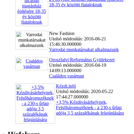
18-35 év közötti fiataloknak
New Fashion
Utolsó módosítás: 2016-06-21
15:46:30.000000
Varrodai munkatársakat alkalmazunk
Oroszfalvi Református Gyülekezet
Utolsó módosítás: 2016-04-19
14:09:13.000000
Családos vasárnap
Kézdi.infó
Utolsó módosítás: 2020-05-22
17:44:27.000000
+3,5% Kézdivásárhelynek,
Felsõháromszéknek - a 230-s ûrlap
adója 3,5 százalékának felajánlására