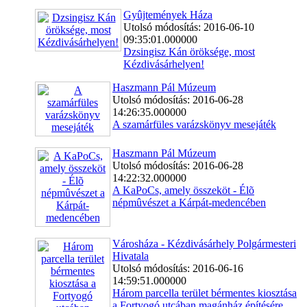
Gyûjtemények Háza
Utolsó módosítás: 2016-06-10
09:35:01.000000
Dzsingisz Kán öröksége, most
Kézdivásárhelyen!
Haszmann Pál Múzeum
Utolsó módosítás: 2016-06-28
14:26:35.000000
A szamárfüles varázskönyv mesejáték
Haszmann Pál Múzeum
Utolsó módosítás: 2016-06-28
14:22:32.000000
A KaPoCs, amely összeköt - Élõ
népmûvészet a Kárpát-medencében
Városháza - Kézdivásárhely Polgármesteri
Hivatala
Utolsó módosítás: 2016-06-16
14:59:51.000000
Három parcella terület bérmentes kiosztása
a Fortyogó utcában magánház építésére