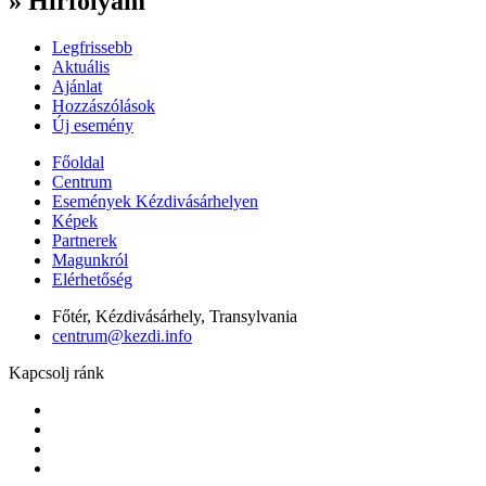
» Hírfolyam
Legfrissebb
Aktuális
Ajánlat
Hozzászólások
Új esemény
Főoldal
Centrum
Események Kézdivásárhelyen
Képek
Partnerek
Magunkról
Elérhetőség
Főtér, Kézdivásárhely, Transylvania
centrum@kezdi.info
Kapcsolj ránk