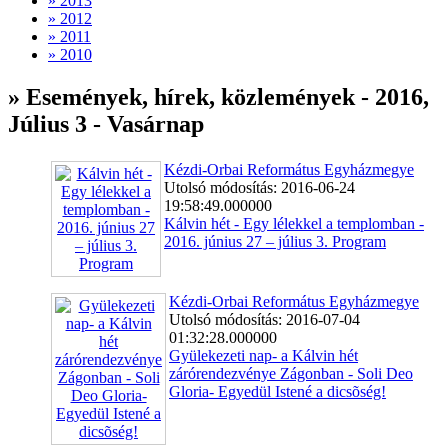
» 2013
» 2012
» 2011
» 2010
» Események, hírek, közlemények - 2016,
Július 3 - Vasárnap
Kézdi-Orbai Református Egyházmegye
Utolsó módosítás: 2016-06-24
19:58:49.000000
Kálvin hét - Egy lélekkel a templomban -
2016. június 27 – július 3. Program
Kézdi-Orbai Református Egyházmegye
Utolsó módosítás: 2016-07-04
01:32:28.000000
Gyülekezeti nap- a Kálvin hét
zárórendezvénye Zágonban - Soli Deo
Gloria- Egyedül Istené a dicsõség!