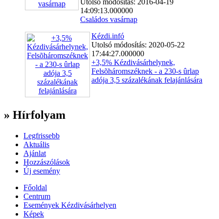
Utolsó módosítás: 2016-04-19
14:09:13.000000
Családos vasárnap
Kézdi.infó
Utolsó módosítás: 2020-05-22
17:44:27.000000
+3,5% Kézdivásárhelynek,
Felsõháromszéknek - a 230-s ûrlap
adója 3,5 százalékának felajánlására
» Hírfolyam
Legfrissebb
Aktuális
Ajánlat
Hozzászólások
Új esemény
Főoldal
Centrum
Események Kézdivásárhelyen
Képek