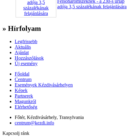
Felsõháromszéknek - a 230-s ûrlap
adója 3,5 százalékának felajánlására
» Hírfolyam
Legfrissebb
Aktuális
Ajánlat
Hozzászólások
Új esemény
Főoldal
Centrum
Események Kézdivásárhelyen
Képek
Partnerek
Magunkról
Elérhetőség
Főtér, Kézdivásárhely, Transylvania
centrum@kezdi.info
Kapcsolj ránk