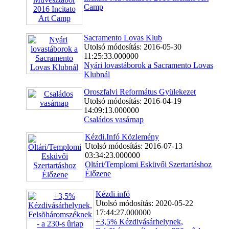
Camp
Sacramento Lovas Klub
Utolsó módosítás: 2016-05-30
11:25:33.000000
Nyári lovastáborok a Sacramento Lovas
Klubnál
Oroszfalvi Református Gyülekezet
Utolsó módosítás: 2016-04-19
14:09:13.000000
Családos vasárnap
Kézdi.Infó Közlemény
Utolsó módosítás: 2016-07-13
03:34:23.000000
Oltári/Templomi Esküvői Szertartáshoz
Élőzene
Kézdi.infó
Utolsó módosítás: 2020-05-22
17:44:27.000000
+3,5% Kézdivásárhelynek,