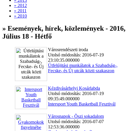
» 2013
» 2012
» 2011
» 2010
» Események, hírek, közlemények - 2016,
Július 18 - Hétfő
Városrendészeti iroda
Utolsó módosítás: 2016-07-19
23:10:35.000000
Útfelújitási munkálatok a Szabadság-,
Fecske- és Új utcák közti szakaszon
Kézdivásárhelyi Kosárlabda
Utolsó módosítás: 2016-07-19
09:35:49.000000
Intersport Youth Basketball Fesztivál
Városnapok - Õszi sokadalom
Utolsó módosítás: 2016-07-07
12:53:36.000000