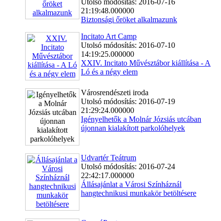
Utolsó módosítás: 2016-07-16
21:19:48.000000
Biztonsági őröket alkalmazunk
Incitato Art Camp
Utolsó módosítás: 2016-07-10
14:19:25.000000
XXIV. Incitato Művésztábor kiállítása - A
Ló és a négy elem
Városrendészeti iroda
Utolsó módosítás: 2016-07-19
21:29:24.000000
Igényelhetők a Molnár Józsiás utcában
újonnan kialakított parkolóhelyek
Udvartér Teátrum
Utolsó módosítás: 2016-07-24
22:42:17.000000
Állásajánlat a Városi Színháznál
hangtechnikusi munkakör betöltésere