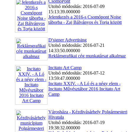
CsomóPont
Utolsó módosítás: 2016-07-09
15:13:39.000000
Jelentkezés a 2016-s Csomópont Noise
táborba - Zaj Bálványos és Torja között
D'signer Advertising
Utolsó módosítás: 2016-07-21
14:33:50.000000
Reklámgrafikai cég munkatársat alkalmaz
Incitato Art Camp
Utolsó módosítás: 2016-07-12
13:59:47.000000
Incitato XXIV. - A Ló és a négy elem -
Incitato Művésztábor 2016 Incitato Art
Camp
Városháza - Kézdivásárhely Polgármesteri
Hivatala
Utolsó módosítás: 2016-07-19
19:38:32.000000