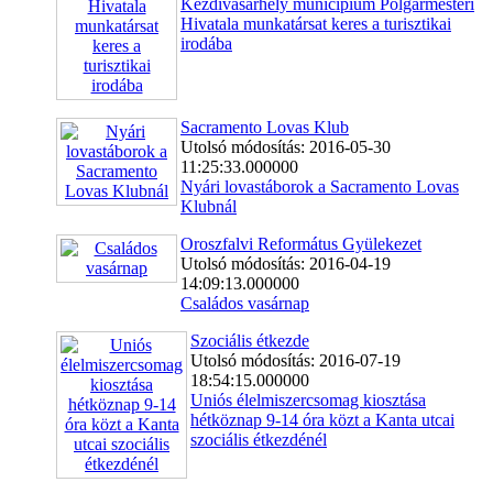
Kézdivásárhely municípium Polgármesteri
Hivatala munkatársat keres a turisztikai
irodába
Sacramento Lovas Klub
Utolsó módosítás: 2016-05-30
11:25:33.000000
Nyári lovastáborok a Sacramento Lovas
Klubnál
Oroszfalvi Református Gyülekezet
Utolsó módosítás: 2016-04-19
14:09:13.000000
Családos vasárnap
Szociális étkezde
Utolsó módosítás: 2016-07-19
18:54:15.000000
Uniós élelmiszercsomag kiosztása
hétköznap 9-14 óra közt a Kanta utcai
szociális étkezdénél