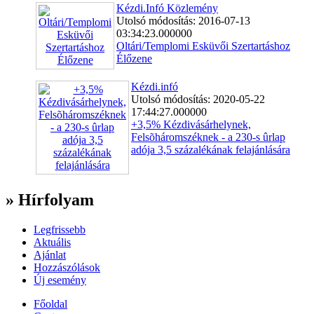
Kézdi.Infó Közlemény
Utolsó módosítás: 2016-07-13
03:34:23.000000
Oltári/Templomi Esküvői Szertartáshoz
Élőzene
Kézdi.infó
Utolsó módosítás: 2020-05-22
17:44:27.000000
+3,5% Kézdivásárhelynek,
Felsõháromszéknek - a 230-s ûrlap
adója 3,5 százalékának felajánlására
» Hírfolyam
Legfrissebb
Aktuális
Ajánlat
Hozzászólások
Új esemény
Főoldal