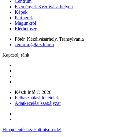
Centrum
Események Kézdivásárhelyen
Képek
Partnerek
Magunkról
Elérhetőség
Főtér, Kézdivásárhely, Transylvania
centrum@kezdi.info
Kapcsolj ránk
Kézdi.Infó © 2026
Felhasználási feltételek
Adatkezelési szabályzat
Hibajelentéshez kattintson ide!