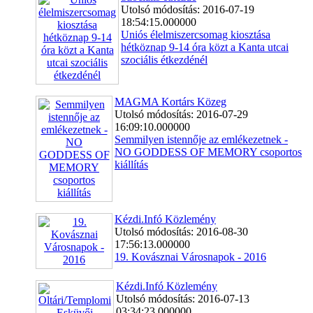
Utolsó módosítás: 2016-07-19
18:54:15.000000
Uniós élelmiszercsomag kiosztása
hétköznap 9-14 óra közt a Kanta utcai
szociális étkezdénél
MAGMA Kortárs Közeg
Utolsó módosítás: 2016-07-29
16:09:10.000000
Semmilyen istennője az emlékezetnek -
NO GODDESS OF MEMORY csoportos
kiállítás
Kézdi.Infó Közlemény
Utolsó módosítás: 2016-08-30
17:56:13.000000
19. Kovásznai Városnapok - 2016
Kézdi.Infó Közlemény
Utolsó módosítás: 2016-07-13
03:34:23.000000