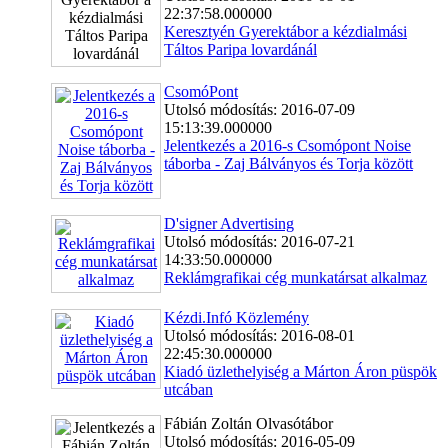
22:37:58.000000
Keresztyén Gyerektábor a kézdialmási
Táltos Paripa lovardánál
CsomóPont
Utolsó módosítás: 2016-07-09
15:13:39.000000
Jelentkezés a 2016-s Csomópont Noise
táborba - Zaj Bálványos és Torja között
D'signer Advertising
Utolsó módosítás: 2016-07-21
14:33:50.000000
Reklámgrafikai cég munkatársat alkalmaz
Kézdi.Infó Közlemény
Utolsó módosítás: 2016-08-01
22:45:30.000000
Kiadó üzlethelyiség a Márton Áron püspök
utcában
Fábián Zoltán Olvasótábor
Utolsó módosítás: 2016-05-09