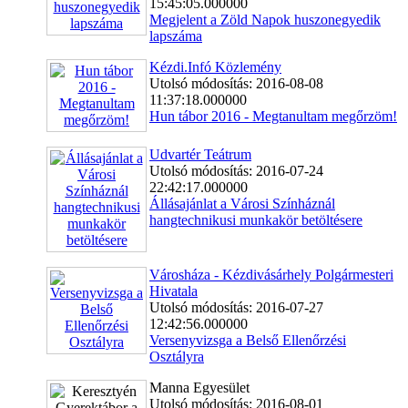
15:45:05.000000
Megjelent a Zöld Napok huszonegyedik
lapszáma
Kézdi.Infó Közlemény
Utolsó módosítás: 2016-08-08
11:37:18.000000
Hun tábor 2016 - Megtanultam megőrzöm!
Udvartér Teátrum
Utolsó módosítás: 2016-07-24
22:42:17.000000
Állásajánlat a Városi Színháznál
hangtechnikusi munkakör betöltésere
Városháza - Kézdivásárhely Polgármesteri
Hivatala
Utolsó módosítás: 2016-07-27
12:42:56.000000
Versenyvizsga a Belső Ellenőrzési
Osztályra
Manna Egyesület
Utolsó módosítás: 2016-08-01