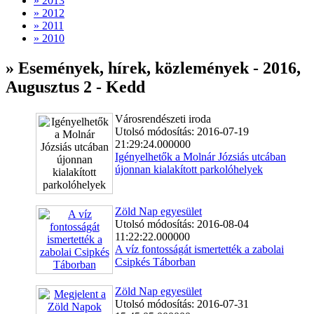
» 2013
» 2012
» 2011
» 2010
» Események, hírek, közlemények - 2016,
Augusztus 2 - Kedd
Városrendészeti iroda
Utolsó módosítás: 2016-07-19
21:29:24.000000
Igényelhetők a Molnár Józsiás utcában
újonnan kialakított parkolóhelyek
Zöld Nap egyesület
Utolsó módosítás: 2016-08-04
11:22:22.000000
A víz fontosságát ismertették a zabolai
Csipkés Táborban
Zöld Nap egyesület
Utolsó módosítás: 2016-07-31