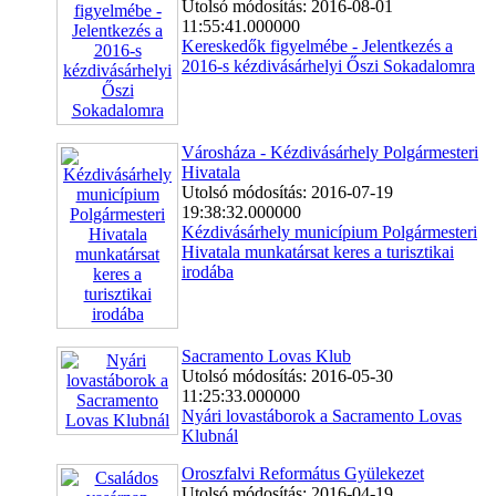
Utolsó módosítás: 2016-08-01
11:55:41.000000
Kereskedők figyelmébe - Jelentkezés a
2016-s kézdivásárhelyi Őszi Sokadalomra
Városháza - Kézdivásárhely Polgármesteri
Hivatala
Utolsó módosítás: 2016-07-19
19:38:32.000000
Kézdivásárhely municípium Polgármesteri
Hivatala munkatársat keres a turisztikai
irodába
Sacramento Lovas Klub
Utolsó módosítás: 2016-05-30
11:25:33.000000
Nyári lovastáborok a Sacramento Lovas
Klubnál
Oroszfalvi Református Gyülekezet
Utolsó módosítás: 2016-04-19