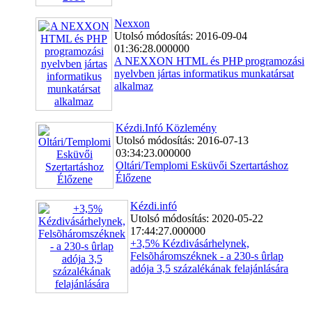
Nexxon
Utolsó módosítás: 2016-09-04
01:36:28.000000
A NEXXON HTML és PHP programozási
nyelvben jártas informatikus munkatársat
alkalmaz
Kézdi.Infó Közlemény
Utolsó módosítás: 2016-07-13
03:34:23.000000
Oltári/Templomi Esküvői Szertartáshoz
Élőzene
Kézdi.infó
Utolsó módosítás: 2020-05-22
17:44:27.000000
+3,5% Kézdivásárhelynek,
Felsõháromszéknek - a 230-s ûrlap
adója 3,5 százalékának felajánlására