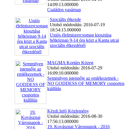
14:09:13.000000
Családos vasárnap
Szociális étkezde
Utolsó módosítás: 2016-07-19
18:54:15.000000
Uniós élelmiszercsomag kiosztása
hétköznap 9-14 óra közt a Kanta utcai
szociális étkezdénél
MAGMA Kortárs Közeg
Utolsó módosítás: 2016-07-29
16:09:10.000000
Semmilyen istennője az emlékezetnek -
NO GODDESS OF MEMORY csoportos
kiállítás
Kézdi.Infó Közlemény
Utolsó módosítás: 2016-08-30
17:56:13.000000
19. Kovásznai Városnapok - 2016