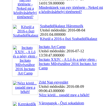
14:01:59.000000
Mindenkinek van egy története - Neked mi
a kézdivásárhelyi történeted?
Szabadidõkalauz Háromszék
Utolsó módosítás: 2016-08-04
20:01:04.000000
Készül a 2016-s őszi Szabadidőkalauz
Incitato Art Camp
Utolsó módosítás: 2016-07-12
13:59:47.000000
Incitato XXIV. - A Ló és a négy elem -
Incitato Művésztábor 2016 Incitato Art
Camp
Zöld Nap egyesület
Utolsó módosítás: 2016-08-09
09:06:43.000000
Nézz körül... ragadd meg a békét!
Városnapok - Õszi sokadalom