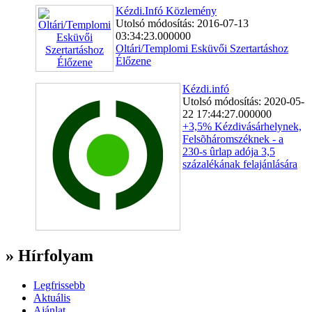
Kézdi.Infó Közlemény
Utolsó módosítás: 2016-07-13
03:34:23.000000
Oltári/Templomi Esküvői Szertartáshoz
Élőzene
Kézdi.infó
Utolsó módosítás: 2020-05-
22 17:44:27.000000
+3,5% Kézdivásárhelynek,
Felsõháromszéknek - a
230-s ûrlap adója 3,5
százalékának felajánlására
» Hírfolyam
Legfrissebb
Aktuális
Ajánlat