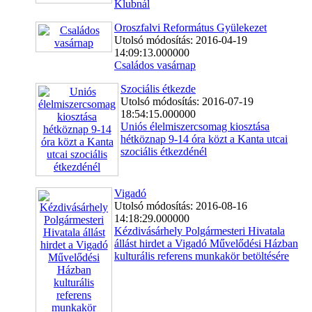
Klubnál
Oroszfalvi Református Gyülekezet
Utolsó módosítás: 2016-04-19
14:09:13.000000
Családos vasárnap
Szociális étkezde
Utolsó módosítás: 2016-07-19
18:54:15.000000
Uniós élelmiszercsomag kiosztása
hétköznap 9-14 óra közt a Kanta utcai
szociális étkezdénél
Vigadó
Utolsó módosítás: 2016-08-16
14:18:29.000000
Kézdivásárhely Polgármesteri Hivatala
állást hirdet a Vigadó Művelődési Házban
kulturális referens munkakör betöltésére