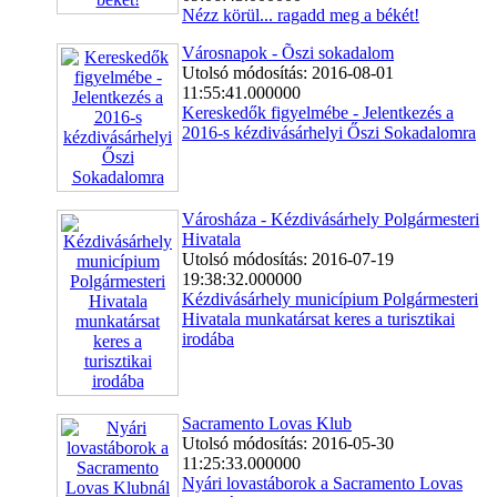
Nézz körül... ragadd meg a békét!
Városnapok - Õszi sokadalom
Utolsó módosítás: 2016-08-01
11:55:41.000000
Kereskedők figyelmébe - Jelentkezés a
2016-s kézdivásárhelyi Őszi Sokadalomra
Városháza - Kézdivásárhely Polgármesteri
Hivatala
Utolsó módosítás: 2016-07-19
19:38:32.000000
Kézdivásárhely municípium Polgármesteri
Hivatala munkatársat keres a turisztikai
irodába
Sacramento Lovas Klub
Utolsó módosítás: 2016-05-30
11:25:33.000000
Nyári lovastáborok a Sacramento Lovas