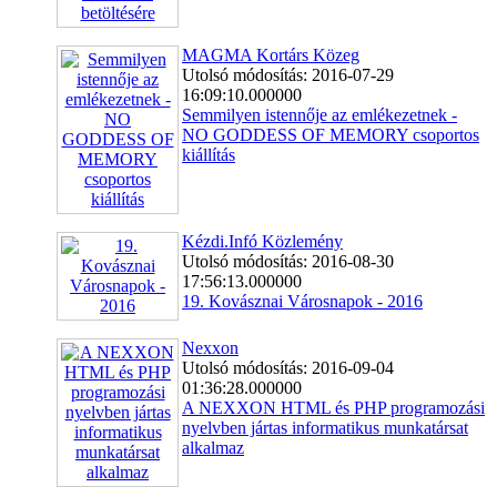
MAGMA Kortárs Közeg
Utolsó módosítás: 2016-07-29
16:09:10.000000
Semmilyen istennője az emlékezetnek -
NO GODDESS OF MEMORY csoportos
kiállítás
Kézdi.Infó Közlemény
Utolsó módosítás: 2016-08-30
17:56:13.000000
19. Kovásznai Városnapok - 2016
Nexxon
Utolsó módosítás: 2016-09-04
01:36:28.000000
A NEXXON HTML és PHP programozási
nyelvben jártas informatikus munkatársat
alkalmaz