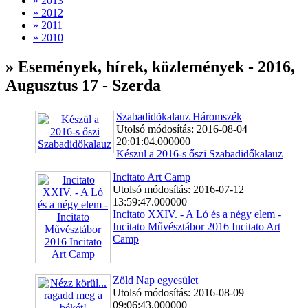
» 2013
» 2012
» 2011
» 2010
» Események, hírek, közlemények - 2016,
Augusztus 17 - Szerda
Szabadidõkalauz Háromszék
Utolsó módosítás: 2016-08-04
20:01:04.000000
Készül a 2016-s őszi Szabadidőkalauz
Incitato Art Camp
Utolsó módosítás: 2016-07-12
13:59:47.000000
Incitato XXIV. - A Ló és a négy elem -
Incitato Művésztábor 2016 Incitato Art
Camp
Zöld Nap egyesület
Utolsó módosítás: 2016-08-09
09:06:43.000000