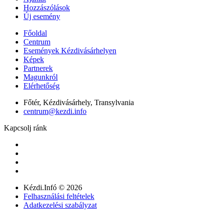
Hozzászólások
Új esemény
Főoldal
Centrum
Események Kézdivásárhelyen
Képek
Partnerek
Magunkról
Elérhetőség
Főtér, Kézdivásárhely, Transylvania
centrum@kezdi.info
Kapcsolj ránk
Kézdi.Infó © 2026
Felhasználási feltételek
Adatkezelési szabályzat