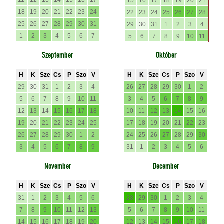
11
12
13
14
15
16
17
15
16
17
18
19
20
21
18
19
20
21
22
23
24
22
23
24
25
26
27
28
25
26
27
28
29
30
31
29
30
31
1
2
3
4
1
2
3
4
5
6
7
5
6
7
8
9
10
11
Szeptember
Október
H
K
Sze
Cs
P
Szo
V
H
K
Sze
Cs
P
Szo
V
29
30
31
1
2
3
4
26
27
28
29
30
1
2
5
6
7
8
9
10
11
3
4
5
6
7
8
9
12
13
14
15
16
17
18
10
11
12
13
14
15
16
19
20
21
22
23
24
25
17
18
19
20
21
22
23
26
27
28
29
30
1
2
24
25
26
27
28
29
30
3
4
5
6
7
8
9
31
1
2
3
4
5
6
November
December
H
K
Sze
Cs
P
Szo
V
H
K
Sze
Cs
P
Szo
V
31
1
2
3
4
5
6
28
29
30
1
2
3
4
7
8
9
10
11
12
13
5
6
7
8
9
10
11
14
15
16
17
18
19
20
12
13
14
15
16
17
18