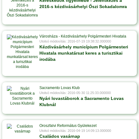
Kereskedők figyelmébe - Jelentkezés a
2016-s kézdivásárhelyi Őszi Sokadalomra
Városháza - Kézdivásárhely Polgármesteri Hivatala
Utolsó módosítás: 2016-07-19 19:38:32.000000
Kézdivásárhely municípium Polgármesteri
Hivatala munkatársat keres a turisztikai
irodába
Sacramento Lovas Klub
Utolsó módosítás: 2016-05-30 11:25:33.000000
Nyári lovastáborok a Sacramento Lovas
Klubnál
Oroszfalvi Református Gyülekezet
Utolsó módosítás: 2016-04-19 14:09:13.000000
Családos vasárnap