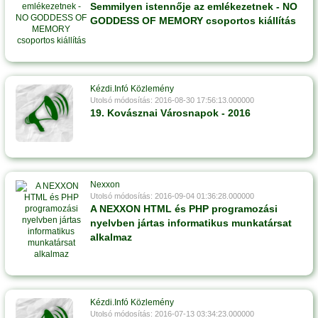
Semmilyen istennője az emlékezetnek - NO
GODDESS OF MEMORY csoportos kiállítás
Kézdi.Infó Közlemény
Utolsó módosítás: 2016-08-30 17:56:13.000000
19. Kovásznai Városnapok - 2016
Nexxon
Utolsó módosítás: 2016-09-04 01:36:28.000000
A NEXXON HTML és PHP programozási
nyelvben jártas informatikus munkatársat
alkalmaz
Kézdi.Infó Közlemény
Utolsó módosítás: 2016-07-13 03:34:23.000000