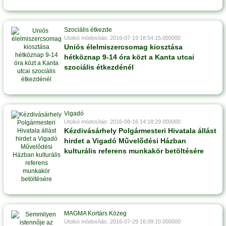
Szociális étkezde
Utolsó módosítás: 2016-07-19 18:54:15.000000
Uniós élelmiszercsomag kiosztása
hétköznap 9-14 óra közt a Kanta utcai
szociális étkezdénél
Vigadó
Utolsó módosítás: 2016-08-16 14:18:29.000000
Kézdivásárhely Polgármesteri Hivatala állást
hirdet a Vigadó Művelődési Házban
kulturális referens munkakör betöltésére
MAGMA Kortárs Közeg
Utolsó módosítás: 2016-07-29 16:09:10.000000