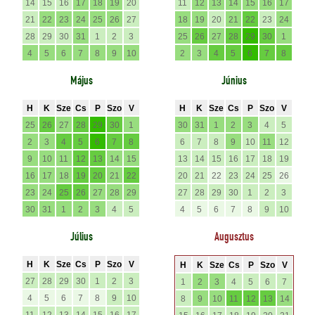
14
15
16
17
18
19
20
11
12
13
14
15
16
17
21
22
23
24
25
26
27
18
19
20
21
22
23
24
28
29
30
31
1
2
3
25
26
27
28
29
30
1
4
5
6
7
8
9
10
2
3
4
5
6
7
8
Május
Június
H
K
Sze
Cs
P
Szo
V
H
K
Sze
Cs
P
Szo
V
25
26
27
28
29
30
1
30
31
1
2
3
4
5
2
3
4
5
6
7
8
6
7
8
9
10
11
12
9
10
11
12
13
14
15
13
14
15
16
17
18
19
16
17
18
19
20
21
22
20
21
22
23
24
25
26
23
24
25
26
27
28
29
27
28
29
30
1
2
3
30
31
1
2
3
4
5
4
5
6
7
8
9
10
Július
Augusztus
H
K
Sze
Cs
P
Szo
V
H
K
Sze
Cs
P
Szo
V
27
28
29
30
1
2
3
1
2
3
4
5
6
7
4
5
6
7
8
9
10
8
9
10
11
12
13
14