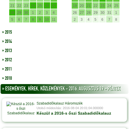
21
22
23
24
25
26
27
19
20
21
22
23
24
25
28
29
30
1
2
3
4
26
27
28
29
30
31
1
5
6
7
8
9
10
11
2
3
4
5
6
7
8
» 2015
» 2014
» 2013
» 2012
» 2011
» 2010
» ESEMÉNYEK, HÍREK, KÖZLEMÉNYEK - 2016, AUGUSZTUS 19 - PÉNTEK
Szabadidõkalauz Háromszék
Utolsó módosítás: 2016-08-04 20:01:04.000000
Készül a 2016-s őszi Szabadidőkalauz