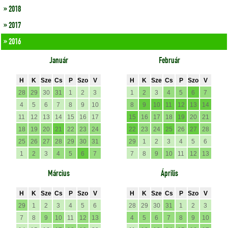
» 2018
» 2017
» 2016
Január
Február
H
K
Sze
Cs
P
Szo
V
H
K
Sze
Cs
P
Szo
V
28
29
30
31
1
2
3
1
2
3
4
5
6
7
4
5
6
7
8
9
10
8
9
10
11
12
13
14
11
12
13
14
15
16
17
15
16
17
18
19
20
21
18
19
20
21
22
23
24
22
23
24
25
26
27
28
25
26
27
28
29
30
31
29
1
2
3
4
5
6
1
2
3
4
5
6
7
7
8
9
10
11
12
13
Március
Április
H
K
Sze
Cs
P
Szo
V
H
K
Sze
Cs
P
Szo
V
29
1
2
3
4
5
6
28
29
30
31
1
2
3
7
8
9
10
11
12
13
4
5
6
7
8
9
10