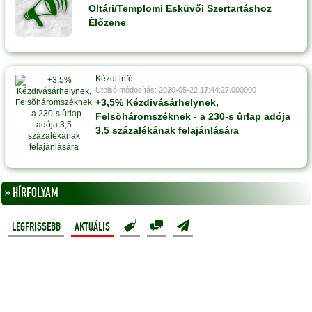
Oltári/Templomi Esküvői Szertartáshoz
Élőzene
Kézdi.infó
Utolsó módosítás: 2020-05-22 17:44:27.000000
+3,5% Kézdivásárhelynek,
Felsõháromszéknek - a 230-s ûrlap adója
3,5 százalékának felajánlására
» HÍRFOLYAM
LEGFRISSEBB
AKTUÁLIS