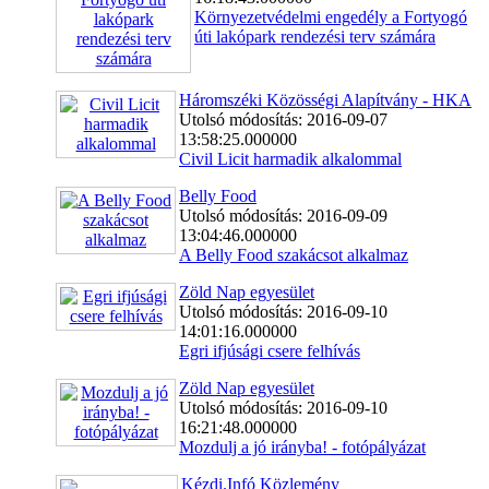
Környezetvédelmi engedély a Fortyogó
úti lakópark rendezési terv számára
Háromszéki Közösségi Alapítvány - HKA
Utolsó módosítás: 2016-09-07
13:58:25.000000
Civil Licit harmadik alkalommal
Belly Food
Utolsó módosítás: 2016-09-09
13:04:46.000000
A Belly Food szakácsot alkalmaz
Zöld Nap egyesület
Utolsó módosítás: 2016-09-10
14:01:16.000000
Egri ifjúsági csere felhívás
Zöld Nap egyesület
Utolsó módosítás: 2016-09-10
16:21:48.000000
Mozdulj a jó irányba! - fotópályázat
Kézdi.Infó Közlemény