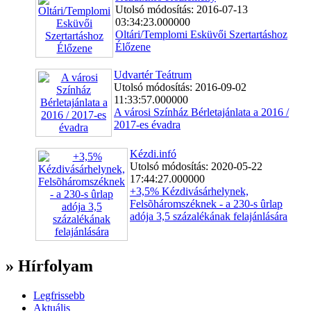
Utolsó módosítás: 2016-07-13
03:34:23.000000
Oltári/Templomi Esküvői Szertartáshoz
Élőzene
Udvartér Teátrum
Utolsó módosítás: 2016-09-02
11:33:57.000000
A városi Színház Bérletajánlata a 2016 /
2017-es évadra
Kézdi.infó
Utolsó módosítás: 2020-05-22
17:44:27.000000
+3,5% Kézdivásárhelynek,
Felsõháromszéknek - a 230-s ûrlap
adója 3,5 százalékának felajánlására
» Hírfolyam
Legfrissebb
Aktuális