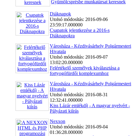
Gyümölcsprésbe munkatársat keresnek
Diáknapok
Utolsó módosítás: 2016-09-06
23:59:17.000000
Csapatok jelentkezése a 2016-s
Diáknapokra
Városháza - Kézdivásárhely Polgármesteri
Hivatala
Utolsó módosítás: 2016-09-07
13:02:20.000000
Felértékelő személyek kiválasztása a
fortyogófürdői komplexumhoz
Városháza - Kézdivásárhely Polgármesteri
Hivatala
Utolsó módosítás: 2016-08-31
12:32:41.000000
Kiss Lázár emlékdíj - A magyar nyelvért -
Pályázati kiírás
Nexxon
Utolsó módosítás: 2016-09-04
01:36:28.000000