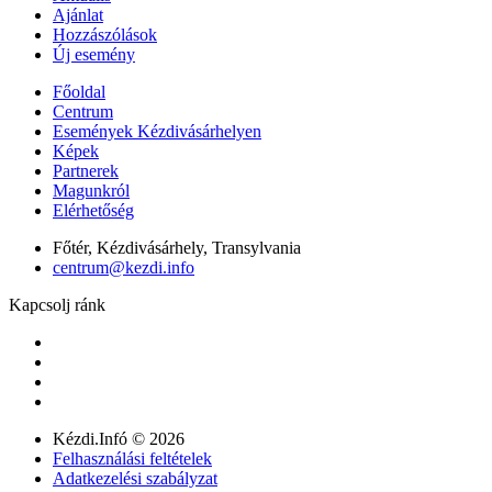
Ajánlat
Hozzászólások
Új esemény
Főoldal
Centrum
Események Kézdivásárhelyen
Képek
Partnerek
Magunkról
Elérhetőség
Főtér, Kézdivásárhely, Transylvania
centrum@kezdi.info
Kapcsolj ránk
Kézdi.Infó © 2026
Felhasználási feltételek
Adatkezelési szabályzat