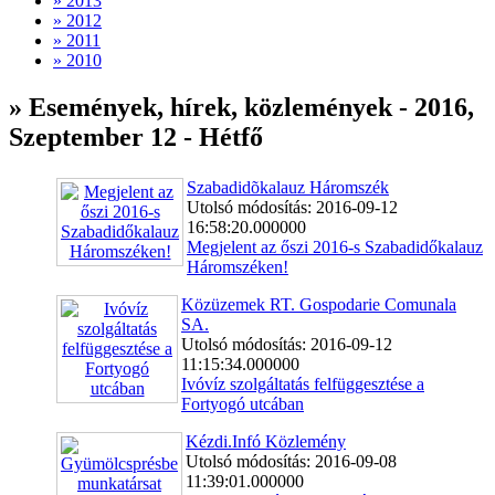
» 2013
» 2012
» 2011
» 2010
» Események, hírek, közlemények - 2016,
Szeptember 12 - Hétfő
Szabadidõkalauz Háromszék
Utolsó módosítás: 2016-09-12
16:58:20.000000
Megjelent az őszi 2016-s Szabadidőkalauz
Háromszéken!
Közüzemek RT. Gospodarie Comunala
SA.
Utolsó módosítás: 2016-09-12
11:15:34.000000
Ivóvíz szolgáltatás felfüggesztése a
Fortyogó utcában
Kézdi.Infó Közlemény
Utolsó módosítás: 2016-09-08
11:39:01.000000