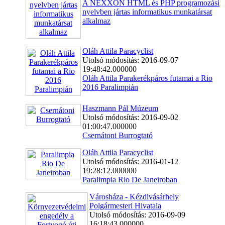
A NEXXON HTML és PHP programozási
nyelvben jártas informatikus munkatársat
alkalmaz
Oláh Attila Paracyclist
Utolsó módosítás: 2016-09-07
19:48:42.000000
Oláh Attila Parakerékpáros futamai a Rio
2016 Paralimpián
Haszmann Pál Múzeum
Utolsó módosítás: 2016-09-02
01:00:47.000000
Csernátoni Burrogtató
Oláh Attila Paracyclist
Utolsó módosítás: 2016-01-12
19:28:12.000000
Paralimpia Rio De Janeiroban
Városháza - Kézdivásárhely
Polgármesteri Hivatala
Utolsó módosítás: 2016-09-09
16:18:43.000000