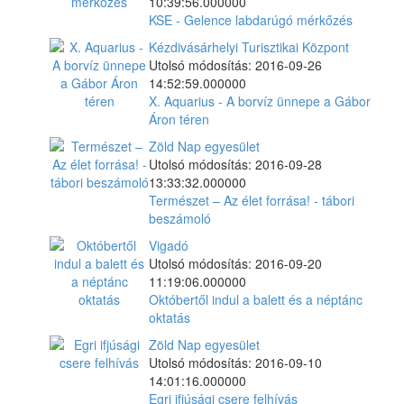
10:39:56.000000
KSE - Gelence labdarúgó mérkőzés
Kézdivásárhelyi Turisztikai Központ
Utolsó módosítás: 2016-09-26
14:52:59.000000
X. Aquarius - A borvíz ünnepe a Gábor
Áron téren
Zöld Nap egyesület
Utolsó módosítás: 2016-09-28
13:33:32.000000
Természet – Az élet forrása! - tábori
beszámoló
Vigadó
Utolsó módosítás: 2016-09-20
11:19:06.000000
Októbertől indul a balett és a néptánc
oktatás
Zöld Nap egyesület
Utolsó módosítás: 2016-09-10
14:01:16.000000
Egri ifjúsági csere felhívás