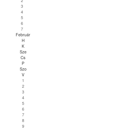
2
3
4
5
6
7
Február
H
K
Sze
Cs
P
Szo
V
1
2
3
4
5
6
7
8
9