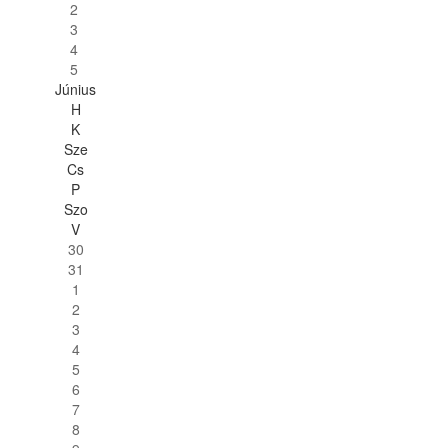
2
3
4
5
Június
H
K
Sze
Cs
P
Szo
V
30
31
1
2
3
4
5
6
7
8