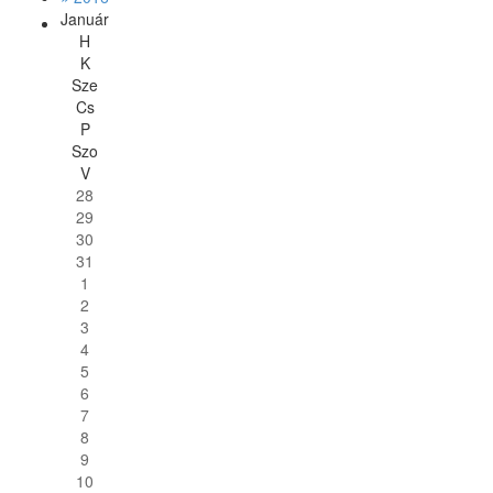
Január
H
K
Sze
Cs
P
Szo
V
28
29
30
31
1
2
3
4
5
6
7
8
9
10