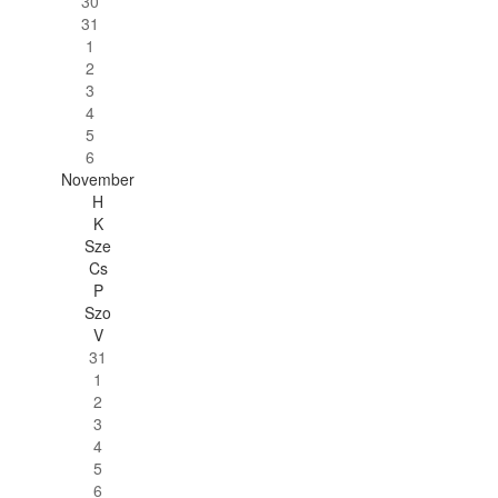
30
31
1
2
3
4
5
6
November
H
K
Sze
Cs
P
Szo
V
31
1
2
3
4
5
6