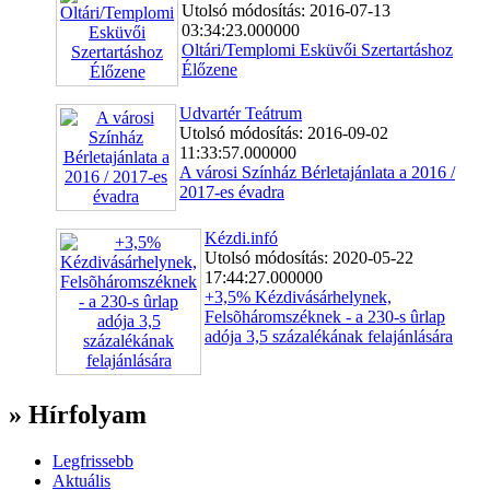
Utolsó módosítás: 2016-07-13
03:34:23.000000
Oltári/Templomi Esküvői Szertartáshoz
Élőzene
Udvartér Teátrum
Utolsó módosítás: 2016-09-02
11:33:57.000000
A városi Színház Bérletajánlata a 2016 /
2017-es évadra
Kézdi.infó
Utolsó módosítás: 2020-05-22
17:44:27.000000
+3,5% Kézdivásárhelynek,
Felsõháromszéknek - a 230-s ûrlap
adója 3,5 százalékának felajánlására
» Hírfolyam
Legfrissebb
Aktuális