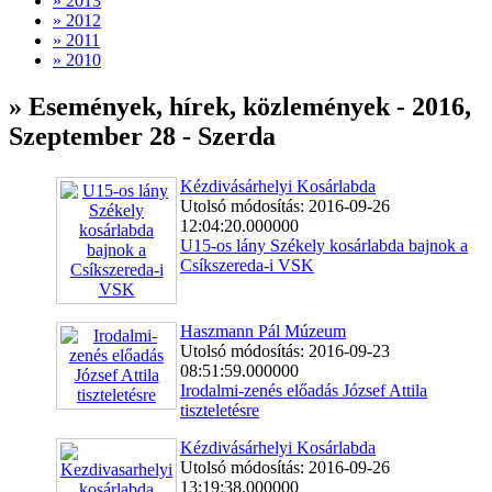
» 2013
» 2012
» 2011
» 2010
» Események, hírek, közlemények - 2016,
Szeptember 28 - Szerda
Kézdivásárhelyi Kosárlabda
Utolsó módosítás: 2016-09-26
12:04:20.000000
U15-os lány Székely kosárlabda bajnok a
Csíkszereda-i VSK
Haszmann Pál Múzeum
Utolsó módosítás: 2016-09-23
08:51:59.000000
Irodalmi-zenés előadás József Attila
tiszteletésre
Kézdivásárhelyi Kosárlabda
Utolsó módosítás: 2016-09-26
13:19:38.000000