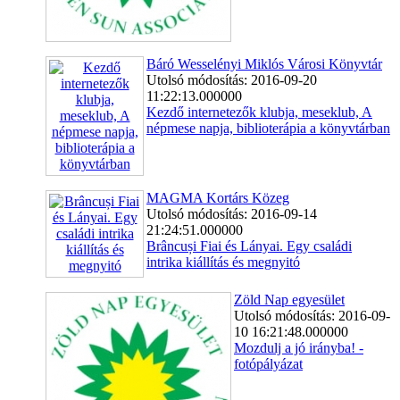
Báró Wesselényi Miklós Városi Könyvtár
Utolsó módosítás: 2016-09-20
11:22:13.000000
Kezdő internetezők klubja, meseklub, A
népmese napja, biblioterápia a könyvtárban
MAGMA Kortárs Közeg
Utolsó módosítás: 2016-09-14
21:24:51.000000
Brâncuși Fiai és Lányai. Egy családi
intrika kiállítás és megnyitó
Zöld Nap egyesület
Utolsó módosítás: 2016-09-
10 16:21:48.000000
Mozdulj a jó irányba! -
fotópályázat