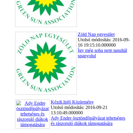
Zöld Nap egyesület
Utolsó módosítás: 2016-09-
16 19:15:10.000000
Így még soha nem tanultál
spanyolul
Kézdi.Infó Közlemény
Utolsó módosítás: 2016-09-21
13:10:49.000000
Ady Endre ösztöndíjpályázat tehetséges
és rászoruló diákok támogatására