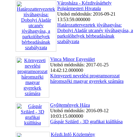
Városháza - Kézdivásárhely
Polgármesteri Hivatala
Utolsó módosítás: 2016-09-21
13:53:59.000000
Határozattervezetek jóváhagyása:
Dobolyi Aladár utcanév jóváhagyása, a
parkolóhelyek bérbeadásának
szabályzata
Vinca Minor Egyesület
Utolsó módosítás: 2017-01-25
14:42:12.000000
Környezeti nevelési programsorozat
háromszéki magyar gyerekek számára
Gyûjtemények Háza
Utolsó módosítás: 2016-09-12
10:03:15.000000
Gáspár Szilárd - 3D grafikai kiállítása
Kézdi.Infó Közlemény