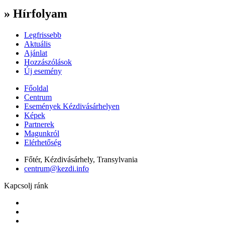
» Hírfolyam
Legfrissebb
Aktuális
Ajánlat
Hozzászólások
Új esemény
Főoldal
Centrum
Események Kézdivásárhelyen
Képek
Partnerek
Magunkról
Elérhetőség
Főtér, Kézdivásárhely, Transylvania
centrum@kezdi.info
Kapcsolj ránk