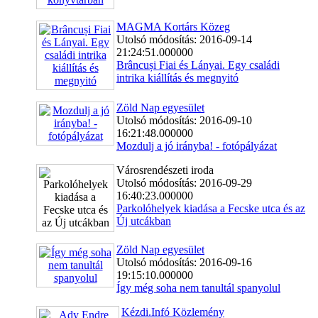
MAGMA Kortárs Közeg
Utolsó módosítás: 2016-09-14
21:24:51.000000
Brâncuși Fiai és Lányai. Egy családi
intrika kiállítás és megnyitó
Zöld Nap egyesület
Utolsó módosítás: 2016-09-10
16:21:48.000000
Mozdulj a jó irányba! - fotópályázat
Városrendészeti iroda
Utolsó módosítás: 2016-09-29
16:40:23.000000
Parkolóhelyek kiadása a Fecske utca és az
Új utcákban
Zöld Nap egyesület
Utolsó módosítás: 2016-09-16
19:15:10.000000
Így még soha nem tanultál spanyolul
Kézdi.Infó Közlemény