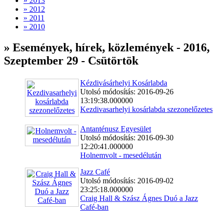
» 2013
» 2012
» 2011
» 2010
» Események, hírek, közlemények - 2016,
Szeptember 29 - Csütörtök
Kézdivásárhelyi Kosárlabda
Utolsó módosítás: 2016-09-26
13:19:38.000000
Kezdivasarhelyi kosárlabda szezonelőzetes
Antanténusz Egyesület
Utolsó módosítás: 2016-09-30
12:20:41.000000
Holnemvolt - mesedélután
Jazz Café
Utolsó módosítás: 2016-09-02
23:25:18.000000
Craig Hall & Szász Ágnes Duó a Jazz
Café-ban