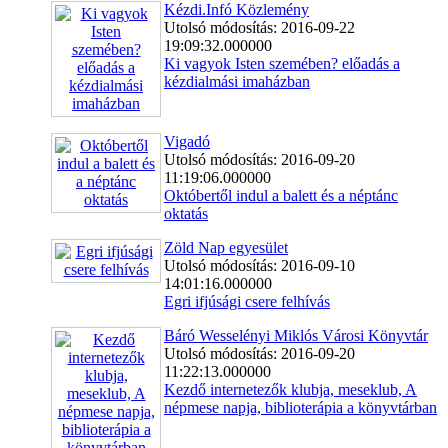
Kézdi.Infó Közlemény
Utolsó módosítás: 2016-09-22
19:09:32.000000
Ki vagyok Isten szemében? előadás a
kézdialmási imaházban
Vigadó
Utolsó módosítás: 2016-09-20
11:19:06.000000
Októbertől indul a balett és a néptánc
oktatás
Zöld Nap egyesület
Utolsó módosítás: 2016-09-10
14:01:16.000000
Egri ifjúsági csere felhívás
Báró Wesselényi Miklós Városi Könyvtár
Utolsó módosítás: 2016-09-20
11:22:13.000000
Kezdő internetezők klubja, meseklub, A
népmese napja, biblioterápia a könyvtárban