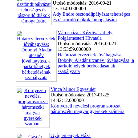
Utolsó módosítás: 2016-09-21
13:10:49.000000
Ady Endre ösztöndíjpályázat tehetséges
és rászoruló diákok támogatására
Városháza - Kézdivásárhely
Polgármesteri Hivatala
Utolsó módosítás: 2016-09-21
13:53:59.000000
Határozattervezetek jóváhagyása:
Dobolyi Aladár utcanév jóváhagyása, a
parkolóhelyek bérbeadásának
szabályzata
Vinca Minor Egyesület
Utolsó módosítás: 2017-01-25
14:42:12.000000
Környezeti nevelési programsorozat
háromszéki magyar gyerekek számára
Gyûjtemények Háza