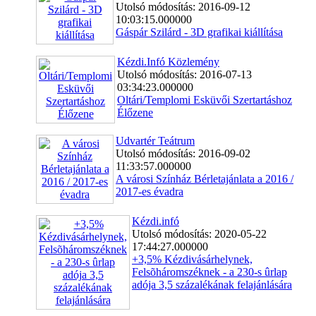
Utolsó módosítás: 2016-09-12
10:03:15.000000
Gáspár Szilárd - 3D grafikai kiállítása
Kézdi.Infó Közlemény
Utolsó módosítás: 2016-07-13
03:34:23.000000
Oltári/Templomi Esküvői Szertartáshoz
Élőzene
Udvartér Teátrum
Utolsó módosítás: 2016-09-02
11:33:57.000000
A városi Színház Bérletajánlata a 2016 /
2017-es évadra
Kézdi.infó
Utolsó módosítás: 2020-05-22
17:44:27.000000
+3,5% Kézdivásárhelynek,
Felsõháromszéknek - a 230-s ûrlap
adója 3,5 százalékának felajánlására